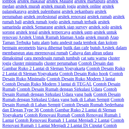
lombok
arsitek makasar
arsitek Malang
arsitek martapura
arsitek
medan
arsitek murah
arsitek murah jogja
arsitek online
arsitek
palangkaraya
arsitek palembang
arsitek pekanbaru
arsitek
perumahan
arsitek profesional
arsitek renovasi
arsitek rumah
arsitek
rumah bali
arsitek rumah joglo
arsitek rumah terbaik
arsitek
samarinda
arsitek Semarang
arsitek siap survey
arsitek solo
arsitek
sorong
arsitek tegal
arsitek terpercaya
arsitek ugm
arsitek untuk
renovasi
Arsitek Untuk Rumah Idaman Anda
arstek murah
Atap
Taman Terbuka
batu alam
batu andesit pada tembok dan kolom
bermain geometris
biaya dihemat
butik dan cafe
butuh Arsitek dalam
membangun atau merenovasi rumah
Cahaya dan aliran udara
dimaksimal
cara mendesain rumah tumbuh
cat satu warna
cluster
jogja
cluster minimalis
cluster perumahan
Contoh Desain dan
Gambar Ruko 2 Lantai di Sleman Yogyakarta
Contoh Desain Ruko
2 Lantai di Sleman Yogyakarta
Contoh Desain Ruko hook
Contoh
Desain Ruko Minimalis
Contoh Desain Ruko Modern 3 lantai
Contoh Desain Ruko Modern 3 lantai di TEGAL
Contoh Desain
Rumah
Contoh Desain Rumah dengan Sirkulasi Udara
Contoh
Desain Rumah dengan Sirkulasi Udara yang baik
Contoh Desain
Rumah dengan Sirkulasi Udara yang baik di Lahan Sempit
Contoh
Desain Rumah di Lahan Sempit
Contoh Desain Rumah Sederhana
dan Elegan Type 36
Contoh Gambar Ruko 2 Lantai di Sleman
Yogyakarta
Contoh Renovasi Rumah
Contoh Renovasi Rumah 1
Lantai
Contoh Renovasi Rumah 1 Lantai Menjadi 2 Lantai
Contoh
Renovasi Rumah 1 Lantai Menjadi 2 Lantai Di Ciputat
Contoh