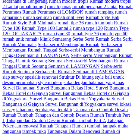
sederhana di Tangerang
rumah modern tropis
Rumah modern tropis
2 Lantai
rumah mungil
rumah panas
rumah persapan 2 lantai
Rumah
Perumnas
Rumah Perumnas di LOMBOK
rumah ramping
rumah
samarinda
rumah seniman
rumah split level
Rumah Style Bali
Rumah Style Bali Minimalis
rumah tipe 36
rumah tumbuh
Rumah
Type 100
Rumah Type 100 Lantai 2
rumah type 120
Rumah Type
120 JOGJAKARTA
rumah type 30
rumah type 36
rumah type 60
rumah unik
rumah+klinik
Semarang
Serba Serbi Rumah
Serba Serbi
Rumah Minimalis
Serba-serbi Membangun Rumah
Serba-serbi
Membangun Rumah Tinggal
Serba-serbi Membangun Rumah
Tinggal Seniman di LAMONGAN
Serba-serbi Membangun Rumah
Tinggal Untuk Seorang Seniman
Serba-serbi Membangun Rumah
Tinggal Untuk Seorang Seniman di LAMONGAN
Serba-serbi
Rumah Seniman
Serba-serbi Rumah Seniman di LAMONGAN
siap survey
spesialis renovasi
Struktur Di hitung
style bali untuk
desain perumahan
style modern
suka dengan halaman yang luas
Survei Bangunan
Survei Bangunan Bekas Hotel
Survei Bangunan
Bekas Hotel di Gejayan
Survei Bangunan Bekas Hotel di Gejayan
di Yogyakarta
Survei Bangunan Bekas Hotel Yogyakarta
Survei
Bangunan di Gejayan
Survei Bangunan di Yogyakarta
survei lokasi
survey
tahap pengembangan terakhir
Tahapan dan Contoh Desain
Rumah Tumbuh
Tahapan dan Contoh Desain Rumah Tumbuh Part
1
Tahapan dan Contoh Desain Rumah Tumbuh Part 2.
Tahapan
Pekerjaan renovasi Rumah
Tahapan Rumah tumbuh
tampak muka
bangunan
tampak ruko
Tantangan Dalam Renovasi Rumah di