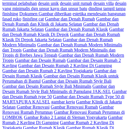
terminal pelabuhan
desain unik
desain unit rumah
desain villa
desain
yang minimalis dgn unsur kayu dan unsur batu
dinding tampil tanpa
finishing
Dokumen Gambar diberikan
estetika mendesain bangunan
fasad ruko
finisfing cat
Gambar dan Denah Rumah
Gambar dan
Denah Rumah dan Klinik di Jakarta Selatan
Gambar dan Denah
Rumah Jakarta Selatan
Gambar dan Denah Rumah Klasik
Gambar
dan Denah Rumah Klasik Di Depok
Gambar dan Denah Rumah
Klasik Di Depok Jakarta Selatan
Gambar dan Denah Rumah
Modern Minimalis
Gambar dan Denah Rumah Modern Minimalis
dan Tropis
Gambar dan Denah Rumah Modern Minimalis dan
Tropis di Brebes Jawa Tengah
Gambar dan Denah Rumah Modern
Tropis
Gambar dan Desain Rumah
Gambar dan Desain Rumah 2
Kavling
Gambar dan Desain Rumah 2 Kavling Di Gamping
Gambar dan Desain Rumah 2 Kavling Yogjakarta
Gambar dan
Desain Rumah Klasik
Gambar dan Desain Rumah Klasik untuk
Perumahan di Bantul
Gambar dan Desain Rumah Style Bali
Gambar dan Desain Rumah Style Bali Minimalis
Gambar dan
Desain Rumah Style Bali Minimalis di Pamulang JAK-SEL
Gambar
dan Desain Rumah type 50
Gambar dan Desain Rumah Type 50 di
MARTAPURA KALSEL
gambar kerja
Gambar Klinik di Jakarta
Selatan
Gambar Renovasi
Gambar Renovasi Rumah
Gambar
Renovasi Rumah Perumnas
Gambar Renovasi Rumah Perumnas di
LOMBOK
Gambar Ruko 2 Lantai di Sleman Yogyakarta
Gambar
Rumah 2 Kavling Di Gamping
Gambar Rumah 2 Kavling Di
Yogjakarta
Gambar Rumah Klasik
Gambar Rumah Klasik Di