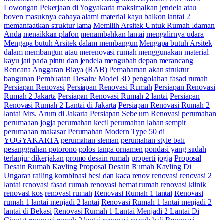
Lowongan Pekerjaan di Yogyakarta
maksimalkan jendela atau
boven
masuknya cahaya alami
material kayu balkon lantai 2
memanfaatkan struktur lama
Memilih Arsitek Untuk Rumah Idaman
Anda
menaikkan plafon
menambahkan lantai
mengalirnya udara
Mengapa butuh Arsitek dalam membangun
Mengapa butuh Arsitek
dalam membangun atau merenovasi rumah
menggunakan material
kayu jati pada pintu dan jendela
mengubah depan
merancang
Rencana Anggaran Biaya (RAB)
Pemahaman akan struktur
bangunan
Pembuatan Desain/ Model 3D
pengolahan fasad rumah
Persiapan Renovasi
Persiapan Renovasi Rumah
Persiapan Renovasi
Rumah 2 Jakarta
Persiapan Renovasi Rumah 2 lantai
Persiapan
Renovasi Rumah 2 Lantai di Jakarta
Persiapan Renovasi Rumah 2
lantai Mrs. Arum di Jakarta
Persiapan Sebelum Renovasi
perumahan
perumahan jogja
perumahan kecil
perumahan lahan sempit
perumahan makasar
Perumahan Modern Type 50 di
YOGYAKARTA
perumahan sleman
perumahan style bali
pesanggrahan potorono
polos tanpa ornamen
pondasi yang sudah
terlanjur dikerjakan
promo desain rumah
properti jogja
Proposal
Desain Rumah Kavling
Proposal Desain Rumah Kavling Di
Ungaran
railing kombinasi besi dan kaca
renov
renovasi
renovasi 2
lantai
renovasi fasad rumah
renovasi hemat rumah
renovasi klinik
renovasi kos
renovasi rumah
Renovasi Rumah 1 lantai
Renovasi
rumah 1 lantai menjadi 2 lantai
Renovasi Rumah 1 lantai menjadi 2
lantai di Bekasi
Renovasi Rumah 1 Lantai Menjadi 2 Lantai Di
Ciputat
renovasi rumah 2 lantai
renovasi rumah bali
Renovasi