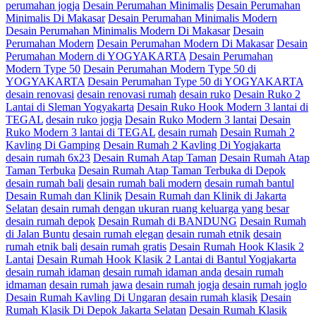
perumahan jogja
Desain Perumahan Minimalis
Desain Perumahan
Minimalis Di Makasar
Desain Perumahan Minimalis Modern
Desain Perumahan Minimalis Modern Di Makasar
Desain
Perumahan Modern
Desain Perumahan Modern Di Makasar
Desain
Perumahan Modern di YOGYAKARTA
Desain Perumahan
Modern Type 50
Desain Perumahan Modern Type 50 di
YOGYAKARTA
Desain Perumahan Type 50 di YOGYAKARTA
desain renovasi
desain renovasi rumah
desain ruko
Desain Ruko 2
Lantai di Sleman Yogyakarta
Desain Ruko Hook Modern 3 lantai di
TEGAL
desain ruko jogja
Desain Ruko Modern 3 lantai
Desain
Ruko Modern 3 lantai di TEGAL
desain rumah
Desain Rumah 2
Kavling Di Gamping
Desain Rumah 2 Kavling Di Yogjakarta
desain rumah 6x23
Desain Rumah Atap Taman
Desain Rumah Atap
Taman Terbuka
Desain Rumah Atap Taman Terbuka di Depok
desain rumah bali
desain rumah bali modern
desain rumah bantul
Desain Rumah dan Klinik
Desain Rumah dan Klinik di Jakarta
Selatan
desain rumah dengan ukuran ruang keluarga yang besar
desain rumah depok
Desain Rumah di BANDUNG
Desain Rumah
di Jalan Buntu
desain rumah elegan
desain rumah etnik
desain
rumah etnik bali
desain rumah gratis
Desain Rumah Hook Klasik 2
Lantai
Desain Rumah Hook Klasik 2 Lantai di Bantul Yogjakarta
desain rumah idaman
desain rumah idaman anda
desain rumah
idmaman
desain rumah jawa
desain rumah jogja
desain rumah joglo
Desain Rumah Kavling Di Ungaran
desain rumah klasik
Desain
Rumah Klasik Di Depok Jakarta Selatan
Desain Rumah Klasik