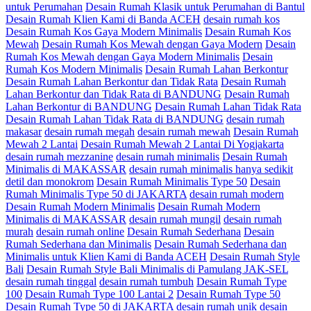
untuk Perumahan
Desain Rumah Klasik untuk Perumahan di Bantul
Desain Rumah Klien Kami di Banda ACEH
desain rumah kos
Desain Rumah Kos Gaya Modern Minimalis
Desain Rumah Kos
Mewah
Desain Rumah Kos Mewah dengan Gaya Modern
Desain
Rumah Kos Mewah dengan Gaya Modern Minimalis
Desain
Rumah Kos Modern Minimalis
Desain Rumah Lahan Berkontur
Desain Rumah Lahan Berkontur dan Tidak Rata
Desain Rumah
Lahan Berkontur dan Tidak Rata di BANDUNG
Desain Rumah
Lahan Berkontur di BANDUNG
Desain Rumah Lahan Tidak Rata
Desain Rumah Lahan Tidak Rata di BANDUNG
desain rumah
makasar
desain rumah megah
desain rumah mewah
Desain Rumah
Mewah 2 Lantai
Desain Rumah Mewah 2 Lantai Di Yogjakarta
desain rumah mezzanine
desain rumah minimalis
Desain Rumah
Minimalis di MAKASSAR
desain rumah minimalis hanya sedikit
detil dan monokrom
Desain Rumah Minimalis Type 50
Desain
Rumah Minimalis Type 50 di JAKARTA
desain rumah modern
Desain Rumah Modern Minimalis
Desain Rumah Modern
Minimalis di MAKASSAR
desain rumah mungil
desain rumah
murah
desain rumah online
Desain Rumah Sederhana
Desain
Rumah Sederhana dan Minimalis
Desain Rumah Sederhana dan
Minimalis untuk Klien Kami di Banda ACEH
Desain Rumah Style
Bali
Desain Rumah Style Bali Minimalis di Pamulang JAK-SEL
desain rumah tinggal
desain rumah tumbuh
Desain Rumah Type
100
Desain Rumah Type 100 Lantai 2
Desain Rumah Type 50
Desain Rumah Type 50 di JAKARTA
desain rumah unik
desain