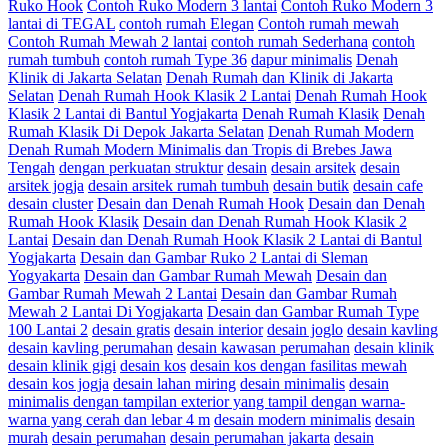
Ruko Hook
Contoh Ruko Modern 3 lantai
Contoh Ruko Modern 3
lantai di TEGAL
contoh rumah Elegan
Contoh rumah mewah
Contoh Rumah Mewah 2 lantai
contoh rumah Sederhana
contoh
rumah tumbuh
contoh rumah Type 36
dapur minimalis
Denah
Klinik di Jakarta Selatan
Denah Rumah dan Klinik di Jakarta
Selatan
Denah Rumah Hook Klasik 2 Lantai
Denah Rumah Hook
Klasik 2 Lantai di Bantul Yogjakarta
Denah Rumah Klasik
Denah
Rumah Klasik Di Depok Jakarta Selatan
Denah Rumah Modern
Denah Rumah Modern Minimalis dan Tropis di Brebes Jawa
Tengah
dengan perkuatan struktur
desain
desain arsitek
desain
arsitek jogja
desain arsitek rumah tumbuh
desain butik
desain cafe
desain cluster
Desain dan Denah Rumah Hook
Desain dan Denah
Rumah Hook Klasik
Desain dan Denah Rumah Hook Klasik 2
Lantai
Desain dan Denah Rumah Hook Klasik 2 Lantai di Bantul
Yogjakarta
Desain dan Gambar Ruko 2 Lantai di Sleman
Yogyakarta
Desain dan Gambar Rumah Mewah
Desain dan
Gambar Rumah Mewah 2 Lantai
Desain dan Gambar Rumah
Mewah 2 Lantai Di Yogjakarta
Desain dan Gambar Rumah Type
100 Lantai 2
desain gratis
desain interior
desain joglo
desain kavling
desain kavling perumahan
desain kawasan perumahan
desain klinik
desain klinik gigi
desain kos
desain kos dengan fasilitas mewah
desain kos jogja
desain lahan miring
desain minimalis
desain
minimalis dengan tampilan exterior yang tampil dengan warna-
warna yang cerah dan lebar 4 m
desain modern minimalis
desain
murah
desain perumahan
desain perumahan jakarta
desain