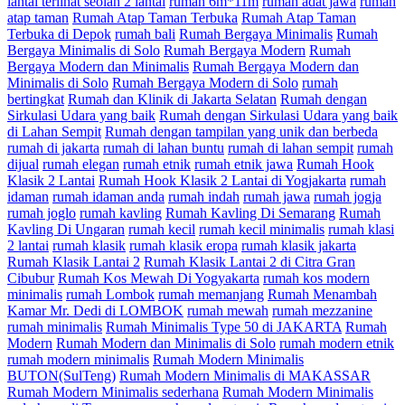
lantai terlihat seolah 2 lantai
rumah 6m*11m
rumah adat jawa
rumah
atap taman
Rumah Atap Taman Terbuka
Rumah Atap Taman
Terbuka di Depok
rumah bali
Rumah Bergaya Minimalis
Rumah
Bergaya Minimalis di Solo
Rumah Bergaya Modern
Rumah
Bergaya Modern dan Minimalis
Rumah Bergaya Modern dan
Minimalis di Solo
Rumah Bergaya Modern di Solo
rumah
bertingkat
Rumah dan Klinik di Jakarta Selatan
Rumah dengan
Sirkulasi Udara yang baik
Rumah dengan Sirkulasi Udara yang baik
di Lahan Sempit
Rumah dengan tampilan yang unik dan berbeda
rumah di jakarta
rumah di lahan buntu
rumah di lahan sempit
rumah
dijual
rumah elegan
rumah etnik
rumah etnik jawa
Rumah Hook
Klasik 2 Lantai
Rumah Hook Klasik 2 Lantai di Yogjakarta
rumah
idaman
rumah idaman anda
rumah indah
rumah jawa
rumah jogja
rumah joglo
rumah kavling
Rumah Kavling Di Semarang
Rumah
Kavling Di Ungaran
rumah kecil
rumah kecil minimalis
rumah klasi
2 lantai
rumah klasik
rumah klasik eropa
rumah klasik jakarta
Rumah Klasik Lantai 2
Rumah Klasik Lantai 2 di Citra Gran
Cibubur
Rumah Kos Mewah Di Yogyakarta
rumah kos modern
minimalis
rumah Lombok
rumah memanjang
Rumah Menambah
Kamar Mr. Dedi di LOMBOK
rumah mewah
rumah mezzanine
rumah minimalis
Rumah Minimalis Type 50 di JAKARTA
Rumah
Modern
Rumah Modern dan Minimalis di Solo
rumah modern etnik
rumah modern minimalis
Rumah Modern Minimalis
BUTON(SulTeng)
Rumah Modern Minimalis di MAKASSAR
Rumah Modern Minimalis sederhana
Rumah Modern Minimalis