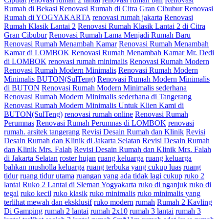
Rumah di Bekasi
Renovasi Rumah di Citra Gran Cibubur
Renovasi
Rumah di YOGYAKARTA
renovasi rumah jakarta
Renovasi
Rumah Klasik Lantai 2
Renovasi Rumah Klasik Lantai 2 di Citra
Gran Cibubur
Renovasi Rumah Lama Menjadi Rumah Baru
Renovasi Rumah Menambah Kamar
Renovasi Rumah Menambah
Kamar di LOMBOK
Renovasi Rumah Menambah Kamar Mr. Dedi
di LOMBOK
renovasi rumah minimalis
Renovasi Rumah Modern
Renovasi Rumah Modern Minimalis
Renovasi Rumah Modern
Minimalis BUTON(SulTeng)
Renovasi Rumah Modern Minimalis
di BUTON
Renovasi Rumah Modern Minimalis sederhana
Renovasi Rumah Modern Minimalis sederhana di Tangerang
Renovasi Rumah Modern Minimalis Untuk Klien Kami di
BUTON(SulTeng)
renovasi rumah online
Renovasi Rumah
Perumnas
Renovasi Rumah Perumnas di LOMBOK
renovasi
rumah. arsitek tangerang
Revisi Desain Rumah dan Klinik
Revisi
Desain Rumah dan Klinik di Jakarta Selatan
Revisi Desain Rumah
dan Klinik Mrs. Falah
Revisi Desain Rumah dan Klinik Mrs. Falah
di Jakarta Selatan
roster hujan
ruang keluarga
ruang keluarga
bahkan musholla keluarga
ruang terbuka yang cukup luas
ruang
tidur
ruang tidur utama
ruangan yang ada tidak lagi cukup
ruko 2
lantai
Ruko 2 Lantai di Sleman Yogyakarta
ruko di nganjuk
ruko di
tegal
ruko kecil
ruko klasik
ruko minimalis
ruko minimalis yang
terlihat mewah dan eksklusif
ruko modern
rumah
Rumah 2 Kavling
Di Gamping
rumah 2 lantai
rumah 2x10
rumah 3 lantai
rumah 3