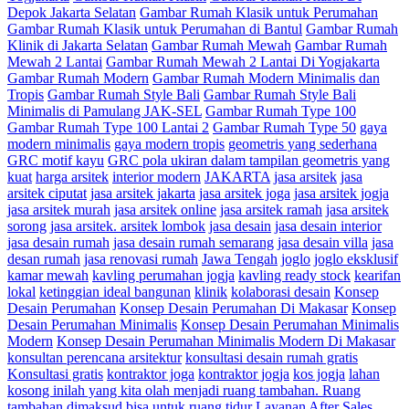
Depok Jakarta Selatan
Gambar Rumah Klasik untuk Perumahan
Gambar Rumah Klasik untuk Perumahan di Bantul
Gambar Rumah
Klinik di Jakarta Selatan
Gambar Rumah Mewah
Gambar Rumah
Mewah 2 Lantai
Gambar Rumah Mewah 2 Lantai Di Yogjakarta
Gambar Rumah Modern
Gambar Rumah Modern Minimalis dan
Tropis
Gambar Rumah Style Bali
Gambar Rumah Style Bali
Minimalis di Pamulang JAK-SEL
Gambar Rumah Type 100
Gambar Rumah Type 100 Lantai 2
Gambar Rumah Type 50
gaya
modern minimalis
gaya modern tropis
geometris yang sederhana
GRC motif kayu
GRC pola ukiran dalam tampilan geometris yang
kuat
harga arsitek
interior modern
JAKARTA
jasa arsitek
jasa
arsitek ciputat
jasa arsitek jakarta
jasa arsitek joga
jasa arsitek jogja
jasa arsitek murah
jasa arsitek online
jasa arsitek ramah
jasa arsitek
sorong
jasa arsitek. arsitek lombok
jasa desain
jasa desain interior
jasa desain rumah
jasa desain rumah semarang
jasa desain villa
jasa
desan rumah
jasa renovasi rumah
Jawa Tengah
joglo
joglo eksklusif
kamar mewah
kavling perumahan jogja
kavling ready stock
kearifan
lokal
ketinggian ideal bangunan
klinik
kolaborasi desain
Konsep
Desain Perumahan
Konsep Desain Perumahan Di Makasar
Konsep
Desain Perumahan Minimalis
Konsep Desain Perumahan Minimalis
Modern
Konsep Desain Perumahan Minimalis Modern Di Makasar
konsultan perencana arsitektur
konsultasi desain rumah gratis
Konsultasi gratis
kontraktor joga
kontraktor jogja
kos jogja
lahan
kosong inilah yang kita olah menjadi ruang tambahan. Ruang
tambahan dimaksud bisa untuk ruang tidur
Layanan After Sales