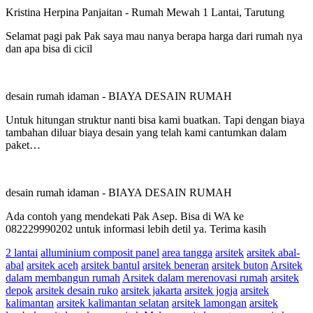
Kristina Herpina Panjaitan
-
Rumah Mewah 1 Lantai, Tarutung
Selamat pagi pak Pak saya mau nanya berapa harga dari rumah nya
dan apa bisa di cicil
desain rumah idaman
-
BIAYA DESAIN RUMAH
Untuk hitungan struktur nanti bisa kami buatkan. Tapi dengan biaya
tambahan diluar biaya desain yang telah kami cantumkan dalam
paket…
desain rumah idaman
-
BIAYA DESAIN RUMAH
Ada contoh yang mendekati Pak Asep. Bisa di WA ke
082229990202 untuk informasi lebih detil ya. Terima kasih
2 lantai
alluminium composit panel
area tangga
arsitek
arsitek abal-
abal
arsitek aceh
arsitek bantul
arsitek beneran
arsitek buton
Arsitek
dalam membangun rumah
Arsitek dalam merenovasi rumah
arsitek
depok
arsitek desain ruko
arsitek jakarta
arsitek jogja
arsitek
kalimantan
arsitek kalimantan selatan
arsitek lamongan
arsitek