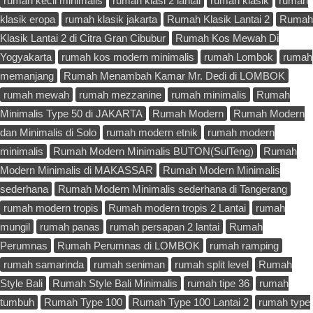
rumah kecil minimalis
rumah klasi 2 lantai
rumah klasik
rumah
klasik eropa
rumah klasik jakarta
Rumah Klasik Lantai 2
Rumah
Klasik Lantai 2 di Citra Gran Cibubur
Rumah Kos Mewah Di
Yogyakarta
rumah kos modern minimalis
rumah Lombok
rumah
memanjang
Rumah Menambah Kamar Mr. Dedi di LOMBOK
rumah mewah
rumah mezzanine
rumah minimalis
Rumah
Minimalis Type 50 di JAKARTA
Rumah Modern
Rumah Modern
dan Minimalis di Solo
rumah modern etnik
rumah modern
minimalis
Rumah Modern Minimalis BUTON(SulTeng)
Rumah
Modern Minimalis di MAKASSAR
Rumah Modern Minimalis
sederhana
Rumah Modern Minimalis sederhana di Tangerang
rumah modern tropis
Rumah modern tropis 2 Lantai
rumah
mungil
rumah panas
rumah persapan 2 lantai
Rumah
Perumnas
Rumah Perumnas di LOMBOK
rumah ramping
rumah samarinda
rumah seniman
rumah split level
Rumah
Style Bali
Rumah Style Bali Minimalis
rumah tipe 36
rumah
tumbuh
Rumah Type 100
Rumah Type 100 Lantai 2
rumah type