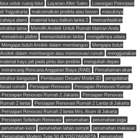
bisa untuk ruang tidur
Layanan After Sales
Lowongan Pekerjaan
di Yogyakarta
maksimalkan jendela atau boven
masuknya
cahaya alami
material kayu balkon lantai 2
memanfaatkan
struktur lama
Memilih Arsitek Untuk Rumah Idaman Anda
menaikkan plafon
menambahkan lantai
mengalirnya udara
Mengapa butuh Arsitek dalam membangun
Mengapa butuh
Arsitek dalam membangun atau merenovasi rumah
menggunakan
material kayu jati pada pintu dan jendela
mengubah depan
merancang Rencana Anggaran Biaya (RAB)
Pemahaman akan
struktur bangunan
Pembuatan Desain/ Model 3D
pengolahan
fasad rumah
Persiapan Renovasi
Persiapan Renovasi Rumah
Persiapan Renovasi Rumah 2 Jakarta
Persiapan Renovasi
Rumah 2 lantai
Persiapan Renovasi Rumah 2 Lantai di Jakarta
Persiapan Renovasi Rumah 2 lantai Mrs. Arum di Jakarta
Persiapan Sebelum Renovasi
perumahan
perumahan jogja
perumahan kecil
perumahan lahan sempit
perumahan makasar
Perumahan Modern Type 50 di YOGYAKARTA
perumahan