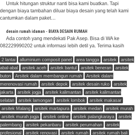
Untuk hitungan struktur nanti bisa kami buatkan. Tapi
dengan biaya tambahan diluar biaya desain yang telah kami
cantumkan dalam paket…
-
desain rumah idaman
BIAYA DESAIN RUMAH
Ada contoh yang mendekati Pak Asep. Bisa di WA ke
082229990202 untuk informasi lebih detil ya. Terima kasih
2 lantai
alluminium composit panel
area tangga
arsitek
arsitek
abal-abal
arsitek aceh
arsitek bantul
arsitek beneran
arsitek
buton
Arsitek dalam membangun rumah
Arsitek dalam
merenovasi rumah
arsitek depok
arsitek desain ruko
arsitek
jakarta
arsitek jogja
arsitek kalimantan
arsitek kalimantan
selatan
arsitek lamongan
arsitek lombok
arsitek makasar
arsitek Malang
arsitek martapura
arsitek medan
arsitek murah
arsitek murah jogja
arsitek online
arsitek palangkaraya
arsitek
palembang
arsitek pekanbaru
arsitek perumahan
arsitek
profesional
arsitek renovasi
arsitek rumah
arsitek rumah bali