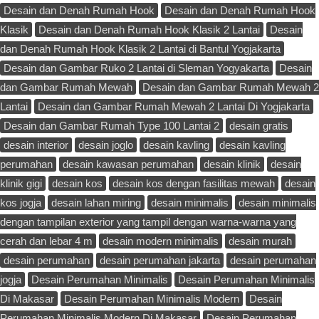
Desain dan Denah Rumah Hook
Desain dan Denah Rumah Hook
Klasik
Desain dan Denah Rumah Hook Klasik 2 Lantai
Desain
dan Denah Rumah Hook Klasik 2 Lantai di Bantul Yogjakarta
Desain dan Gambar Ruko 2 Lantai di Sleman Yogyakarta
Desain
dan Gambar Rumah Mewah
Desain dan Gambar Rumah Mewah 2
Lantai
Desain dan Gambar Rumah Mewah 2 Lantai Di Yogjakarta
Desain dan Gambar Rumah Type 100 Lantai 2
desain gratis
desain interior
desain joglo
desain kavling
desain kavling
perumahan
desain kawasan perumahan
desain klinik
desain
klinik gigi
desain kos
desain kos dengan fasilitas mewah
desain
kos jogja
desain lahan miring
desain minimalis
desain minimalis
dengan tampilan exterior yang tampil dengan warna-warna yang
cerah dan lebar 4 m
desain modern minimalis
desain murah
desain perumahan
desain perumahan jakarta
desain perumahan
jogja
Desain Perumahan Minimalis
Desain Perumahan Minimalis
Di Makasar
Desain Perumahan Minimalis Modern
Desain
Perumahan Minimalis Modern Di Makasar
Desain Perumahan