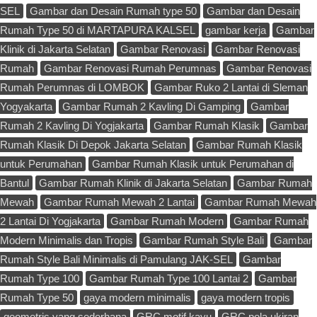
SEL
Gambar dan Desain Rumah type 50
Gambar dan Desain
Rumah Type 50 di MARTAPURA KALSEL
gambar kerja
Gambar
Klinik di Jakarta Selatan
Gambar Renovasi
Gambar Renovasi
Rumah
Gambar Renovasi Rumah Perumnas
Gambar Renovasi
Rumah Perumnas di LOMBOK
Gambar Ruko 2 Lantai di Sleman
Yogyakarta
Gambar Rumah 2 Kavling Di Gamping
Gambar
Rumah 2 Kavling Di Yogjakarta
Gambar Rumah Klasik
Gambar
Rumah Klasik Di Depok Jakarta Selatan
Gambar Rumah Klasik
untuk Perumahan
Gambar Rumah Klasik untuk Perumahan di
Bantul
Gambar Rumah Klinik di Jakarta Selatan
Gambar Rumah
Mewah
Gambar Rumah Mewah 2 Lantai
Gambar Rumah Mewah
2 Lantai Di Yogjakarta
Gambar Rumah Modern
Gambar Rumah
Modern Minimalis dan Tropis
Gambar Rumah Style Bali
Gambar
Rumah Style Bali Minimalis di Pamulang JAK-SEL
Gambar
Rumah Type 100
Gambar Rumah Type 100 Lantai 2
Gambar
Rumah Type 50
gaya modern minimalis
gaya modern tropis
geometris yang sederhana
GRC motif kayu
GRC pola ukiran