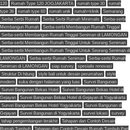
120
Rumah Type 120 JOGJAKARTA
rumah type 30
rumah
type 36
rumah type 60
rumah unik
rumah+klinik
Semarang
Serba Serbi Rumah
Serba Serbi Rumah Minimalis
Serba-serbi
Membangun Rumah
Serba-serbi Membangun Rumah Tinggal
Serba-serbi Membangun Rumah Tinggal Seniman di LAMONGAN
Serba-serbi Membangun Rumah Tinggal Untuk Seorang Seniman
Serba-serbi Membangun Rumah Tinggal Untuk Seorang Seniman di
LAMONGAN
Serba-serbi Rumah Seniman
Serba-serbi Rumah
Seniman di LAMONGAN
siap survey
spesialis renovasi
Struktur Di hitung
style bali untuk desain perumahan
style
modern
suka dengan halaman yang luas
Survei Bangunan
Survei Bangunan Bekas Hotel
Survei Bangunan Bekas Hotel di
Gejayan
Survei Bangunan Bekas Hotel di Gejayan di Yogyakarta
Survei Bangunan Bekas Hotel Yogyakarta
Survei Bangunan di
Gejayan
Survei Bangunan di Yogyakarta
survei lokasi
survey
tahap pengembangan terakhir
Tahapan dan Contoh Desain
Rumah Tumbuh
Tahapan dan Contoh Desain Rumah Tumbuh Part