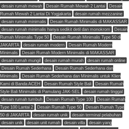
desain rumah mewah
Desain Rumah Mewah 2 Lantai
Desain
Rumah Mewah 2 Lantai Di Yogjakarta
desain rumah mezzanine
desain rumah minimalis
Desain Rumah Minimalis di MAKASSAR
desain rumah minimalis hanya sedikit detil dan monokrom
Desain
Rumah Minimalis Type 50
Desain Rumah Minimalis Type 50 di
JAKARTA
desain rumah modern
Desain Rumah Modern
Minimalis
Desain Rumah Modern Minimalis di MAKASSAR
desain rumah mungil
desain rumah murah
desain rumah online
Desain Rumah Sederhana
Desain Rumah Sederhana dan
Minimalis
Desain Rumah Sederhana dan Minimalis untuk Klien
Kami di Banda ACEH
Desain Rumah Style Bali
Desain Rumah
Style Bali Minimalis di Pamulang JAK-SEL
desain rumah tinggal
desain rumah tumbuh
Desain Rumah Type 100
Desain Rumah
Type 100 Lantai 2
Desain Rumah Type 50
Desain Rumah Type
50 di JAKARTA
desain rumah unik
desain terminal pelabuhan
desain unik
desain unit rumah
desain villa
desain yang