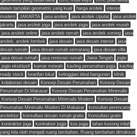
dalam tampilan geometris yang kuat
harga arsitek
interior
modern
JAKARTA
jasa arsitek
jasa arsitek ciputat
jasa arsitek
jakarta
jasa arsitek joga
jasa arsitek jogja
jasa arsitek murah
jasa arsitek online
jasa arsitek ramah
jasa arsitek sorong
jasa
arsitek. arsitek lombok
jasa desain
jasa desain interior
jasa
desain rumah
jasa desain rumah semarang
jasa desain villa
jasa desan rumah
jasa renovasi rumah
Jawa Tengah
joglo
joglo eksklusif
kamar mewah
kavling perumahan jogja
kavling
ready stock
kearifan lokal
ketinggian ideal bangunan
klinik
kolaborasi desain
Konsep Desain Perumahan
Konsep Desain
Perumahan Di Makasar
Konsep Desain Perumahan Minimalis
Konsep Desain Perumahan Minimalis Modern
Konsep Desain
Perumahan Minimalis Modern Di Makasar
konsultan perencana
arsitektur
konsultasi desain rumah gratis
Konsultasi gratis
kontraktor joga
kontraktor jogja
kos jogja
lahan kosong inilah
yang kita olah menjadi ruang tambahan. Ruang tambahan dimaksud