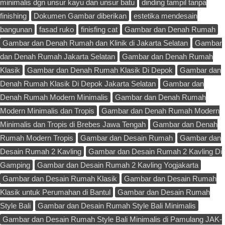
minimalis dgn unsur kayu dan unsur batu
dinding tampil tanpa
finishing
Dokumen Gambar diberikan
estetika mendesain
bangunan
fasad ruko
finisfing cat
Gambar dan Denah Rumah
Gambar dan Denah Rumah dan Klinik di Jakarta Selatan
Gambar
dan Denah Rumah Jakarta Selatan
Gambar dan Denah Rumah
Klasik
Gambar dan Denah Rumah Klasik Di Depok
Gambar dan
Denah Rumah Klasik Di Depok Jakarta Selatan
Gambar dan
Denah Rumah Modern Minimalis
Gambar dan Denah Rumah
Modern Minimalis dan Tropis
Gambar dan Denah Rumah Modern
Minimalis dan Tropis di Brebes Jawa Tengah
Gambar dan Denah
Rumah Modern Tropis
Gambar dan Desain Rumah
Gambar dan
Desain Rumah 2 Kavling
Gambar dan Desain Rumah 2 Kavling Di
Gamping
Gambar dan Desain Rumah 2 Kavling Yogjakarta
Gambar dan Desain Rumah Klasik
Gambar dan Desain Rumah
Klasik untuk Perumahan di Bantul
Gambar dan Desain Rumah
Style Bali
Gambar dan Desain Rumah Style Bali Minimalis
Gambar dan Desain Rumah Style Bali Minimalis di Pamulang JAK-