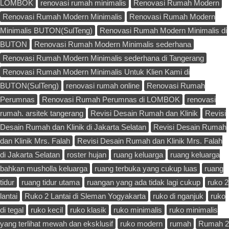
LOMBOK
renovasi rumah minimalis
Renovasi Rumah Modern
Renovasi Rumah Modern Minimalis
Renovasi Rumah Modern
Minimalis BUTON(SulTeng)
Renovasi Rumah Modern Minimalis di
BUTON
Renovasi Rumah Modern Minimalis sederhana
Renovasi Rumah Modern Minimalis sederhana di Tangerang
Renovasi Rumah Modern Minimalis Untuk Klien Kami di
BUTON(SulTeng)
renovasi rumah online
Renovasi Rumah
Perumnas
Renovasi Rumah Perumnas di LOMBOK
renovasi
rumah. arsitek tangerang
Revisi Desain Rumah dan Klinik
Revisi
Desain Rumah dan Klinik di Jakarta Selatan
Revisi Desain Rumah
dan Klinik Mrs. Falah
Revisi Desain Rumah dan Klinik Mrs. Falah
di Jakarta Selatan
roster hujan
ruang keluarga
ruang keluarga
bahkan musholla keluarga
ruang terbuka yang cukup luas
ruang
tidur
ruang tidur utama
ruangan yang ada tidak lagi cukup
ruko 2
lantai
Ruko 2 Lantai di Sleman Yogyakarta
ruko di nganjuk
ruko
di tegal
ruko kecil
ruko klasik
ruko minimalis
ruko minimalis
yang terlihat mewah dan eksklusif
ruko modern
rumah
Rumah 2