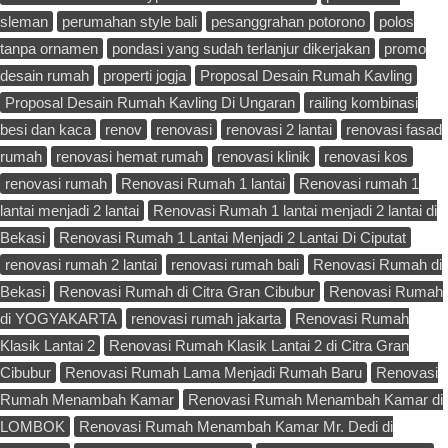
sleman
perumahan style bali
pesanggrahan potorono
polos
tanpa ornamen
pondasi yang sudah terlanjur dikerjakan
promo
desain rumah
properti jogja
Proposal Desain Rumah Kavling
Proposal Desain Rumah Kavling Di Ungaran
railing kombinasi
besi dan kaca
renov
renovasi
renovasi 2 lantai
renovasi fasad
rumah
renovasi hemat rumah
renovasi klinik
renovasi kos
renovasi rumah
Renovasi Rumah 1 lantai
Renovasi rumah 1
lantai menjadi 2 lantai
Renovasi Rumah 1 lantai menjadi 2 lantai di
Bekasi
Renovasi Rumah 1 Lantai Menjadi 2 Lantai Di Ciputat
renovasi rumah 2 lantai
renovasi rumah bali
Renovasi Rumah di
Bekasi
Renovasi Rumah di Citra Gran Cibubur
Renovasi Rumah
di YOGYAKARTA
renovasi rumah jakarta
Renovasi Rumah
Klasik Lantai 2
Renovasi Rumah Klasik Lantai 2 di Citra Gran
Cibubur
Renovasi Rumah Lama Menjadi Rumah Baru
Renovasi
Rumah Menambah Kamar
Renovasi Rumah Menambah Kamar di
LOMBOK
Renovasi Rumah Menambah Kamar Mr. Dedi di