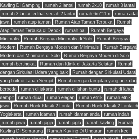
Kavling Di Gamping
rumah 2 lantai
rumah 2x10
rumah 3 lantai
rumah 3 lantai terlihat seolah 2 lantai
rumah 6m*11m
rumah adat
jawa
rumah atap taman
Rumah Atap Taman Terbuka
Rumah
Atap Taman Terbuka di Depok
rumah bali
Rumah Bergaya
Minimalis
Rumah Bergaya Minimalis di Solo
Rumah Bergaya
Modern
Rumah Bergaya Modern dan Minimalis
Rumah Bergaya
Modern dan Minimalis di Solo
Rumah Bergaya Modern di Solo
rumah bertingkat
Rumah dan Klinik di Jakarta Selatan
Rumah
dengan Sirkulasi Udara yang baik
Rumah dengan Sirkulasi Udara
yang baik di Lahan Sempit
Rumah dengan tampilan yang unik dan
berbeda
rumah di jakarta
rumah di lahan buntu
rumah di lahan
sempit
rumah dijual
rumah elegan
rumah etnik
rumah etnik
jawa
Rumah Hook Klasik 2 Lantai
Rumah Hook Klasik 2 Lantai di
Yogjakarta
rumah idaman
rumah idaman anda
rumah indah
rumah jawa
rumah jogja
rumah joglo
rumah kavling
Rumah
Kavling Di Semarang
Rumah Kavling Di Ungaran
rumah kecil