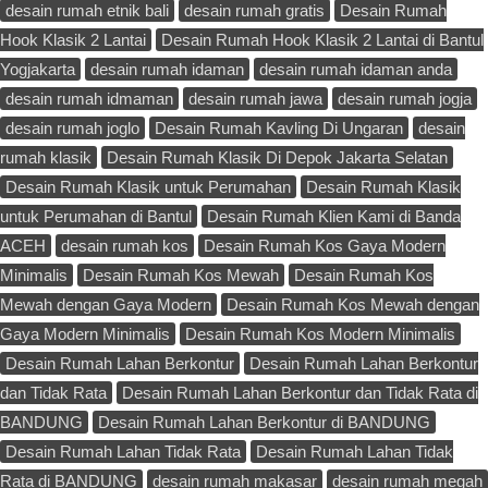
desain rumah etnik bali
desain rumah gratis
Desain Rumah
Hook Klasik 2 Lantai
Desain Rumah Hook Klasik 2 Lantai di Bantul
Yogjakarta
desain rumah idaman
desain rumah idaman anda
desain rumah idmaman
desain rumah jawa
desain rumah jogja
desain rumah joglo
Desain Rumah Kavling Di Ungaran
desain
rumah klasik
Desain Rumah Klasik Di Depok Jakarta Selatan
Desain Rumah Klasik untuk Perumahan
Desain Rumah Klasik
untuk Perumahan di Bantul
Desain Rumah Klien Kami di Banda
ACEH
desain rumah kos
Desain Rumah Kos Gaya Modern
Minimalis
Desain Rumah Kos Mewah
Desain Rumah Kos
Mewah dengan Gaya Modern
Desain Rumah Kos Mewah dengan
Gaya Modern Minimalis
Desain Rumah Kos Modern Minimalis
Desain Rumah Lahan Berkontur
Desain Rumah Lahan Berkontur
dan Tidak Rata
Desain Rumah Lahan Berkontur dan Tidak Rata di
BANDUNG
Desain Rumah Lahan Berkontur di BANDUNG
Desain Rumah Lahan Tidak Rata
Desain Rumah Lahan Tidak
Rata di BANDUNG
desain rumah makasar
desain rumah megah