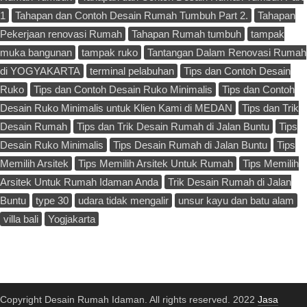
1
Tahapan dan Contoh Desain Rumah Tumbuh Part 2.
Tahapan
Pekerjaan renovasi Rumah
Tahapan Rumah tumbuh
tampak
muka bangunan
tampak ruko
Tantangan Dalam Renovasi Rumah
di YOGYAKARTA
terminal pelabuhan
Tips dan Contoh Desain
Ruko
Tips dan Contoh Desain Ruko Minimalis
Tips dan Contoh
Desain Ruko Minimalis untuk Klien Kami di MEDAN
Tips dan Trik
Desain Rumah
Tips dan Trik Desain Rumah di Jalan Buntu
Tips
Desain Ruko Minimalis
Tips Desain Rumah di Jalan Buntu
Tips
Memilih Arsitek
Tips Memilih Arsitek Untuk Rumah
Tips Memilih
Arsitek Untuk Rumah Idaman Anda
Trik Desain Rumah di Jalan
Buntu
type 30
udara tidak mengalir
unsur kayu dan batu alam
villa bali
Yogjakarta
Copyright Desain Rumah Idaman. All rights reserved. 2022
Jasa