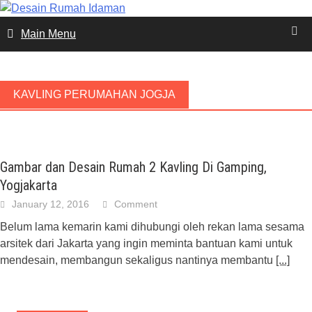
Skip
to
Main Menu
content
KAVLING PERUMAHAN JOGJA
Gambar dan Desain Rumah 2 Kavling Di Gamping,
Yogjakarta
January 12, 2016
Comment
Belum lama kemarin kami dihubungi oleh rekan lama sesama
arsitek dari Jakarta yang ingin meminta bantuan kami untuk
mendesain, membangun sekaligus nantinya membantu
[...]