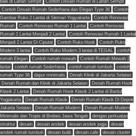
baik di Lahan Sempit
Contoh Desain Rumah di Lahan Sempit
Contoh Desain Rumah Sederhana dan Elegan Type 36
Contoh
Gambar Ruko 2 Lantai di Sleman Yogyakarta
Contoh Renovasi
Rumah
Contoh Renovasi Rumah 1 Lantai
Contoh Renovasi
Rumah 1 Lantai Menjadi 2 Lantai
Contoh Renovasi Rumah 1 Lantai
Menjadi 2 Lantai Di Ciputat
Contoh Ruko Hook
Contoh Ruko
Modern 3 lantai
Contoh Ruko Modern 3 lantai di TEGAL
contoh
rumah Elegan
Contoh rumah mewah
Contoh Rumah Mewah 2
lantai
contoh rumah Sederhana
contoh rumah tumbuh
contoh
rumah Type 36
dapur minimalis
Denah Klinik di Jakarta Selatan
Denah Rumah dan Klinik di Jakarta Selatan
Denah Rumah Hook
Klasik 2 Lantai
Denah Rumah Hook Klasik 2 Lantai di Bantul
Yogjakarta
Denah Rumah Klasik
Denah Rumah Klasik Di Depok
Jakarta Selatan
Denah Rumah Modern
Denah Rumah Modern
Minimalis dan Tropis di Brebes Jawa Tengah
dengan perkuatan
struktur
desain
desain arsitek
desain arsitek jogja
desain
arsitek rumah tumbuh
desain butik
desain cafe
desain cluster