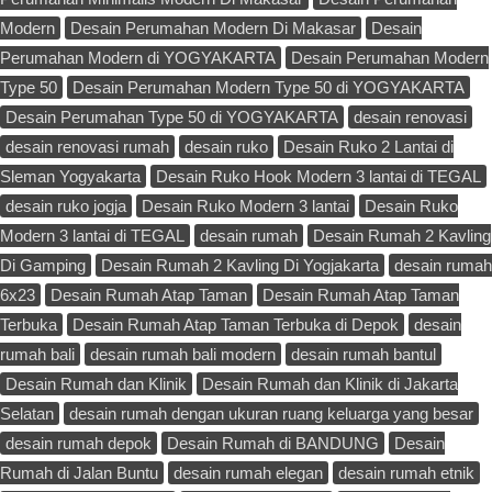
Modern
Desain Perumahan Modern Di Makasar
Desain
Perumahan Modern di YOGYAKARTA
Desain Perumahan Modern
Type 50
Desain Perumahan Modern Type 50 di YOGYAKARTA
Desain Perumahan Type 50 di YOGYAKARTA
desain renovasi
desain renovasi rumah
desain ruko
Desain Ruko 2 Lantai di
Sleman Yogyakarta
Desain Ruko Hook Modern 3 lantai di TEGAL
desain ruko jogja
Desain Ruko Modern 3 lantai
Desain Ruko
Modern 3 lantai di TEGAL
desain rumah
Desain Rumah 2 Kavling
Di Gamping
Desain Rumah 2 Kavling Di Yogjakarta
desain rumah
6x23
Desain Rumah Atap Taman
Desain Rumah Atap Taman
Terbuka
Desain Rumah Atap Taman Terbuka di Depok
desain
rumah bali
desain rumah bali modern
desain rumah bantul
Desain Rumah dan Klinik
Desain Rumah dan Klinik di Jakarta
Selatan
desain rumah dengan ukuran ruang keluarga yang besar
desain rumah depok
Desain Rumah di BANDUNG
Desain
Rumah di Jalan Buntu
desain rumah elegan
desain rumah etnik