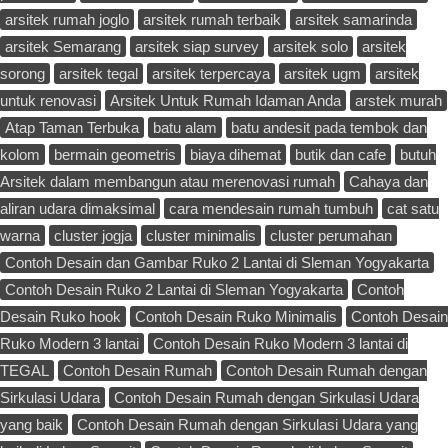
arsitek rumah joglo
arsitek rumah terbaik
arsitek samarinda
arsitek Semarang
arsitek siap survey
arsitek solo
arsitek
sorong
arsitek tegal
arsitek terpercaya
arsitek ugm
arsitek
untuk renovasi
Arsitek Untuk Rumah Idaman Anda
arstek murah
Atap Taman Terbuka
batu alam
batu andesit pada tembok dan
kolom
bermain geometris
biaya dihemat
butik dan cafe
butuh
Arsitek dalam membangun atau merenovasi rumah
Cahaya dan
aliran udara dimaksimal
cara mendesain rumah tumbuh
cat satu
warna
cluster jogja
cluster minimalis
cluster perumahan
Contoh Desain dan Gambar Ruko 2 Lantai di Sleman Yogyakarta
Contoh Desain Ruko 2 Lantai di Sleman Yogyakarta
Contoh
Desain Ruko hook
Contoh Desain Ruko Minimalis
Contoh Desain
Ruko Modern 3 lantai
Contoh Desain Ruko Modern 3 lantai di
TEGAL
Contoh Desain Rumah
Contoh Desain Rumah dengan
Sirkulasi Udara
Contoh Desain Rumah dengan Sirkulasi Udara
yang baik
Contoh Desain Rumah dengan Sirkulasi Udara yang