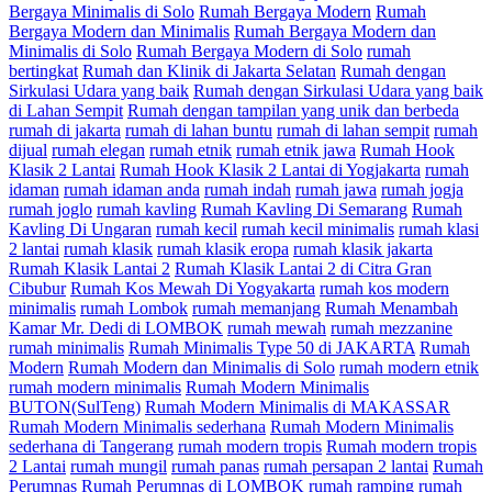
Bergaya Minimalis di Solo
Rumah Bergaya Modern
Rumah
Bergaya Modern dan Minimalis
Rumah Bergaya Modern dan
Minimalis di Solo
Rumah Bergaya Modern di Solo
rumah
bertingkat
Rumah dan Klinik di Jakarta Selatan
Rumah dengan
Sirkulasi Udara yang baik
Rumah dengan Sirkulasi Udara yang baik
di Lahan Sempit
Rumah dengan tampilan yang unik dan berbeda
rumah di jakarta
rumah di lahan buntu
rumah di lahan sempit
rumah
dijual
rumah elegan
rumah etnik
rumah etnik jawa
Rumah Hook
Klasik 2 Lantai
Rumah Hook Klasik 2 Lantai di Yogjakarta
rumah
idaman
rumah idaman anda
rumah indah
rumah jawa
rumah jogja
rumah joglo
rumah kavling
Rumah Kavling Di Semarang
Rumah
Kavling Di Ungaran
rumah kecil
rumah kecil minimalis
rumah klasi
2 lantai
rumah klasik
rumah klasik eropa
rumah klasik jakarta
Rumah Klasik Lantai 2
Rumah Klasik Lantai 2 di Citra Gran
Cibubur
Rumah Kos Mewah Di Yogyakarta
rumah kos modern
minimalis
rumah Lombok
rumah memanjang
Rumah Menambah
Kamar Mr. Dedi di LOMBOK
rumah mewah
rumah mezzanine
rumah minimalis
Rumah Minimalis Type 50 di JAKARTA
Rumah
Modern
Rumah Modern dan Minimalis di Solo
rumah modern etnik
rumah modern minimalis
Rumah Modern Minimalis
BUTON(SulTeng)
Rumah Modern Minimalis di MAKASSAR
Rumah Modern Minimalis sederhana
Rumah Modern Minimalis
sederhana di Tangerang
rumah modern tropis
Rumah modern tropis
2 Lantai
rumah mungil
rumah panas
rumah persapan 2 lantai
Rumah
Perumnas
Rumah Perumnas di LOMBOK
rumah ramping
rumah