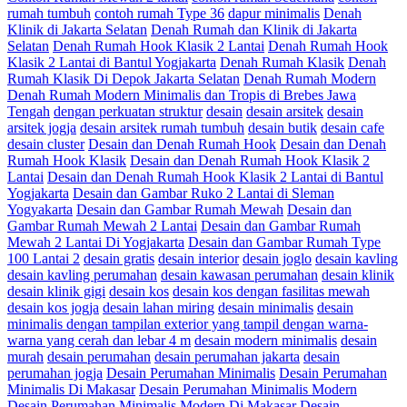
rumah tumbuh
contoh rumah Type 36
dapur minimalis
Denah
Klinik di Jakarta Selatan
Denah Rumah dan Klinik di Jakarta
Selatan
Denah Rumah Hook Klasik 2 Lantai
Denah Rumah Hook
Klasik 2 Lantai di Bantul Yogjakarta
Denah Rumah Klasik
Denah
Rumah Klasik Di Depok Jakarta Selatan
Denah Rumah Modern
Denah Rumah Modern Minimalis dan Tropis di Brebes Jawa
Tengah
dengan perkuatan struktur
desain
desain arsitek
desain
arsitek jogja
desain arsitek rumah tumbuh
desain butik
desain cafe
desain cluster
Desain dan Denah Rumah Hook
Desain dan Denah
Rumah Hook Klasik
Desain dan Denah Rumah Hook Klasik 2
Lantai
Desain dan Denah Rumah Hook Klasik 2 Lantai di Bantul
Yogjakarta
Desain dan Gambar Ruko 2 Lantai di Sleman
Yogyakarta
Desain dan Gambar Rumah Mewah
Desain dan
Gambar Rumah Mewah 2 Lantai
Desain dan Gambar Rumah
Mewah 2 Lantai Di Yogjakarta
Desain dan Gambar Rumah Type
100 Lantai 2
desain gratis
desain interior
desain joglo
desain kavling
desain kavling perumahan
desain kawasan perumahan
desain klinik
desain klinik gigi
desain kos
desain kos dengan fasilitas mewah
desain kos jogja
desain lahan miring
desain minimalis
desain
minimalis dengan tampilan exterior yang tampil dengan warna-
warna yang cerah dan lebar 4 m
desain modern minimalis
desain
murah
desain perumahan
desain perumahan jakarta
desain
perumahan jogja
Desain Perumahan Minimalis
Desain Perumahan
Minimalis Di Makasar
Desain Perumahan Minimalis Modern
Desain Perumahan Minimalis Modern Di Makasar
Desain