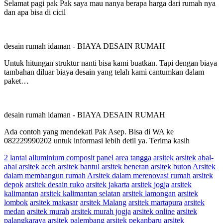
Selamat pagi pak Pak saya mau nanya berapa harga dari rumah nya
dan apa bisa di cicil
desain rumah idaman
-
BIAYA DESAIN RUMAH
Untuk hitungan struktur nanti bisa kami buatkan. Tapi dengan biaya
tambahan diluar biaya desain yang telah kami cantumkan dalam
paket…
desain rumah idaman
-
BIAYA DESAIN RUMAH
Ada contoh yang mendekati Pak Asep. Bisa di WA ke
082229990202 untuk informasi lebih detil ya. Terima kasih
2 lantai
alluminium composit panel
area tangga
arsitek
arsitek abal-
abal
arsitek aceh
arsitek bantul
arsitek beneran
arsitek buton
Arsitek
dalam membangun rumah
Arsitek dalam merenovasi rumah
arsitek
depok
arsitek desain ruko
arsitek jakarta
arsitek jogja
arsitek
kalimantan
arsitek kalimantan selatan
arsitek lamongan
arsitek
lombok
arsitek makasar
arsitek Malang
arsitek martapura
arsitek
medan
arsitek murah
arsitek murah jogja
arsitek online
arsitek
palangkaraya
arsitek palembang
arsitek pekanbaru
arsitek