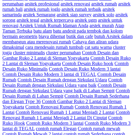
perumahan
arsitek profesional
arsitek renovasi
arsitek rumah
arsitek
rumah bali
arsitek rumah joglo
arsitek rumah terbaik
arsitek
samarinda
arsitek Semarang
arsitek siap survey
arsitek solo
arsitek
sorong
arsitek tegal
arsitek terpercaya
arsitek ugm
arsitek untuk
renovasi
Arsitek Untuk Rumah Idaman Anda
arstek murah
Atap
Taman Terbuka
batu alam
batu andesit pada tembok dan kolom
bermain geometris
biaya dihemat
butik dan cafe
butuh Arsitek dalam
membangun atau merenovasi rumah
Cahaya dan aliran udara
dimaksimal
cara mendesain rumah tumbuh
cat satu warna
cluster
jogja
cluster minimalis
cluster perumahan
Contoh Desain dan
Gambar Ruko 2 Lantai di Sleman Yogyakarta
Contoh Desain Ruko
2 Lantai di Sleman Yogyakarta
Contoh Desain Ruko hook
Contoh
Desain Ruko Minimalis
Contoh Desain Ruko Modern 3 lantai
Contoh Desain Ruko Modern 3 lantai di TEGAL
Contoh Desain
Rumah
Contoh Desain Rumah dengan Sirkulasi Udara
Contoh
Desain Rumah dengan Sirkulasi Udara yang baik
Contoh Desain
Rumah dengan Sirkulasi Udara yang baik di Lahan Sempit
Contoh
Desain Rumah di Lahan Sempit
Contoh Desain Rumah Sederhana
dan Elegan Type 36
Contoh Gambar Ruko 2 Lantai di Sleman
Yogyakarta
Contoh Renovasi Rumah
Contoh Renovasi Rumah 1
Lantai
Contoh Renovasi Rumah 1 Lantai Menjadi 2 Lantai
Contoh
Renovasi Rumah 1 Lantai Menjadi 2 Lantai Di Ciputat
Contoh
Ruko Hook
Contoh Ruko Modern 3 lantai
Contoh Ruko Modern 3
lantai di TEGAL
contoh rumah Elegan
Contoh rumah mewah
Contoh Rumah Mewah 2 lantai
contoh rumah Sederhana
contoh