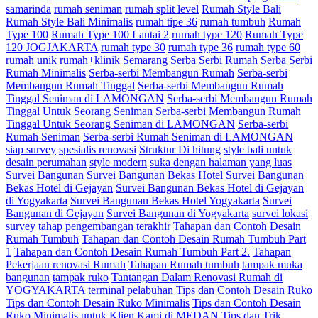
samarinda
rumah seniman
rumah split level
Rumah Style Bali
Rumah Style Bali Minimalis
rumah tipe 36
rumah tumbuh
Rumah
Type 100
Rumah Type 100 Lantai 2
rumah type 120
Rumah Type
120 JOGJAKARTA
rumah type 30
rumah type 36
rumah type 60
rumah unik
rumah+klinik
Semarang
Serba Serbi Rumah
Serba Serbi
Rumah Minimalis
Serba-serbi Membangun Rumah
Serba-serbi
Membangun Rumah Tinggal
Serba-serbi Membangun Rumah
Tinggal Seniman di LAMONGAN
Serba-serbi Membangun Rumah
Tinggal Untuk Seorang Seniman
Serba-serbi Membangun Rumah
Tinggal Untuk Seorang Seniman di LAMONGAN
Serba-serbi
Rumah Seniman
Serba-serbi Rumah Seniman di LAMONGAN
siap survey
spesialis renovasi
Struktur Di hitung
style bali untuk
desain perumahan
style modern
suka dengan halaman yang luas
Survei Bangunan
Survei Bangunan Bekas Hotel
Survei Bangunan
Bekas Hotel di Gejayan
Survei Bangunan Bekas Hotel di Gejayan
di Yogyakarta
Survei Bangunan Bekas Hotel Yogyakarta
Survei
Bangunan di Gejayan
Survei Bangunan di Yogyakarta
survei lokasi
survey
tahap pengembangan terakhir
Tahapan dan Contoh Desain
Rumah Tumbuh
Tahapan dan Contoh Desain Rumah Tumbuh Part
1
Tahapan dan Contoh Desain Rumah Tumbuh Part 2.
Tahapan
Pekerjaan renovasi Rumah
Tahapan Rumah tumbuh
tampak muka
bangunan
tampak ruko
Tantangan Dalam Renovasi Rumah di
YOGYAKARTA
terminal pelabuhan
Tips dan Contoh Desain Ruko
Tips dan Contoh Desain Ruko Minimalis
Tips dan Contoh Desain
Ruko Minimalis untuk Klien Kami di MEDAN
Tips dan Trik