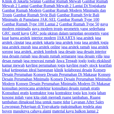
Klinik di Jakarta Selatan
Gambar Rumah Mewah
Gambar Rumah
Mewah 2 Lantai
Gambar Rumah Mewah 2 Lantai Di Yogjakarta
Gambar Rumah Modern
Gambar Rumah Modern Minimalis dan
Tropis
Gambar Rumah Style Bali
Gambar Rumah Style Bali
Minimalis di Pamulang JAK-SEL
Gambar Rumah Type 100
Gambar Rumah Type 100 Lantai 2
Gambar Rumah Type 50
gaya
modern minimalis
gaya modern tropis
geometris yang sederhana
GRC motif kayu
GRC pola ukiran dalam tampilan geometris yang
kuat
harga arsitek
interior modern
JAKARTA
jasa arsitek
jasa
arsitek ciputat
jasa arsitek jakarta
jasa arsitek joga
jasa arsitek jogja
jasa arsitek murah
jasa arsitek online
jasa arsitek ramah
jasa arsitek
sorong
jasa arsitek. arsitek lombok
jasa desain
jasa desain interior
jasa desain rumah
jasa desain rumah semarang
jasa desain villa
jasa
desan rumah
jasa renovasi rumah
Jawa Tengah
joglo
joglo eksklusif
kamar mewah
kavling perumahan jogja
kavling ready stock
kearifan
lokal
ketinggian ideal bangunan
klinik
kolaborasi desain
Konsep
Desain Perumahan
Konsep Desain Perumahan Di Makasar
Konsep
Desain Perumahan Minimalis
Konsep Desain Perumahan Minimalis
Modern
Konsep Desain Perumahan Minimalis Modern Di Makasar
konsultan perencana arsitektur
konsultasi desain rumah gratis
Konsultasi gratis
kontraktor joga
kontraktor jogja
kos jogja
lahan
kosong inilah yang kita olah menjadi ruang tambahan. Ruang
tambahan dimaksud bisa untuk ruang tidur
Layanan After Sales
Lowongan Pekerjaan di Yogyakarta
maksimalkan jendela atau
boven
masuknya cahaya alami
material kayu balkon lantai 2