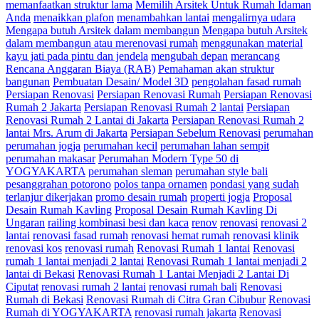
memanfaatkan struktur lama
Memilih Arsitek Untuk Rumah Idaman
Anda
menaikkan plafon
menambahkan lantai
mengalirnya udara
Mengapa butuh Arsitek dalam membangun
Mengapa butuh Arsitek
dalam membangun atau merenovasi rumah
menggunakan material
kayu jati pada pintu dan jendela
mengubah depan
merancang
Rencana Anggaran Biaya (RAB)
Pemahaman akan struktur
bangunan
Pembuatan Desain/ Model 3D
pengolahan fasad rumah
Persiapan Renovasi
Persiapan Renovasi Rumah
Persiapan Renovasi
Rumah 2 Jakarta
Persiapan Renovasi Rumah 2 lantai
Persiapan
Renovasi Rumah 2 Lantai di Jakarta
Persiapan Renovasi Rumah 2
lantai Mrs. Arum di Jakarta
Persiapan Sebelum Renovasi
perumahan
perumahan jogja
perumahan kecil
perumahan lahan sempit
perumahan makasar
Perumahan Modern Type 50 di
YOGYAKARTA
perumahan sleman
perumahan style bali
pesanggrahan potorono
polos tanpa ornamen
pondasi yang sudah
terlanjur dikerjakan
promo desain rumah
properti jogja
Proposal
Desain Rumah Kavling
Proposal Desain Rumah Kavling Di
Ungaran
railing kombinasi besi dan kaca
renov
renovasi
renovasi 2
lantai
renovasi fasad rumah
renovasi hemat rumah
renovasi klinik
renovasi kos
renovasi rumah
Renovasi Rumah 1 lantai
Renovasi
rumah 1 lantai menjadi 2 lantai
Renovasi Rumah 1 lantai menjadi 2
lantai di Bekasi
Renovasi Rumah 1 Lantai Menjadi 2 Lantai Di
Ciputat
renovasi rumah 2 lantai
renovasi rumah bali
Renovasi
Rumah di Bekasi
Renovasi Rumah di Citra Gran Cibubur
Renovasi
Rumah di YOGYAKARTA
renovasi rumah jakarta
Renovasi