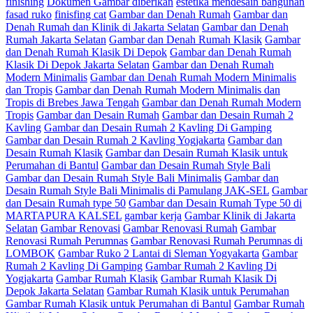
finishing
Dokumen Gambar diberikan
estetika mendesain bangunan
fasad ruko
finisfing cat
Gambar dan Denah Rumah
Gambar dan
Denah Rumah dan Klinik di Jakarta Selatan
Gambar dan Denah
Rumah Jakarta Selatan
Gambar dan Denah Rumah Klasik
Gambar
dan Denah Rumah Klasik Di Depok
Gambar dan Denah Rumah
Klasik Di Depok Jakarta Selatan
Gambar dan Denah Rumah
Modern Minimalis
Gambar dan Denah Rumah Modern Minimalis
dan Tropis
Gambar dan Denah Rumah Modern Minimalis dan
Tropis di Brebes Jawa Tengah
Gambar dan Denah Rumah Modern
Tropis
Gambar dan Desain Rumah
Gambar dan Desain Rumah 2
Kavling
Gambar dan Desain Rumah 2 Kavling Di Gamping
Gambar dan Desain Rumah 2 Kavling Yogjakarta
Gambar dan
Desain Rumah Klasik
Gambar dan Desain Rumah Klasik untuk
Perumahan di Bantul
Gambar dan Desain Rumah Style Bali
Gambar dan Desain Rumah Style Bali Minimalis
Gambar dan
Desain Rumah Style Bali Minimalis di Pamulang JAK-SEL
Gambar
dan Desain Rumah type 50
Gambar dan Desain Rumah Type 50 di
MARTAPURA KALSEL
gambar kerja
Gambar Klinik di Jakarta
Selatan
Gambar Renovasi
Gambar Renovasi Rumah
Gambar
Renovasi Rumah Perumnas
Gambar Renovasi Rumah Perumnas di
LOMBOK
Gambar Ruko 2 Lantai di Sleman Yogyakarta
Gambar
Rumah 2 Kavling Di Gamping
Gambar Rumah 2 Kavling Di
Yogjakarta
Gambar Rumah Klasik
Gambar Rumah Klasik Di
Depok Jakarta Selatan
Gambar Rumah Klasik untuk Perumahan
Gambar Rumah Klasik untuk Perumahan di Bantul
Gambar Rumah