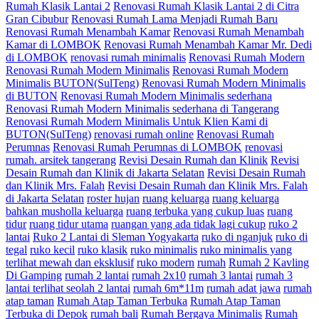
Rumah Klasik Lantai 2
Renovasi Rumah Klasik Lantai 2 di Citra
Gran Cibubur
Renovasi Rumah Lama Menjadi Rumah Baru
Renovasi Rumah Menambah Kamar
Renovasi Rumah Menambah
Kamar di LOMBOK
Renovasi Rumah Menambah Kamar Mr. Dedi
di LOMBOK
renovasi rumah minimalis
Renovasi Rumah Modern
Renovasi Rumah Modern Minimalis
Renovasi Rumah Modern
Minimalis BUTON(SulTeng)
Renovasi Rumah Modern Minimalis
di BUTON
Renovasi Rumah Modern Minimalis sederhana
Renovasi Rumah Modern Minimalis sederhana di Tangerang
Renovasi Rumah Modern Minimalis Untuk Klien Kami di
BUTON(SulTeng)
renovasi rumah online
Renovasi Rumah
Perumnas
Renovasi Rumah Perumnas di LOMBOK
renovasi
rumah. arsitek tangerang
Revisi Desain Rumah dan Klinik
Revisi
Desain Rumah dan Klinik di Jakarta Selatan
Revisi Desain Rumah
dan Klinik Mrs. Falah
Revisi Desain Rumah dan Klinik Mrs. Falah
di Jakarta Selatan
roster hujan
ruang keluarga
ruang keluarga
bahkan musholla keluarga
ruang terbuka yang cukup luas
ruang
tidur
ruang tidur utama
ruangan yang ada tidak lagi cukup
ruko 2
lantai
Ruko 2 Lantai di Sleman Yogyakarta
ruko di nganjuk
ruko di
tegal
ruko kecil
ruko klasik
ruko minimalis
ruko minimalis yang
terlihat mewah dan eksklusif
ruko modern
rumah
Rumah 2 Kavling
Di Gamping
rumah 2 lantai
rumah 2x10
rumah 3 lantai
rumah 3
lantai terlihat seolah 2 lantai
rumah 6m*11m
rumah adat jawa
rumah
atap taman
Rumah Atap Taman Terbuka
Rumah Atap Taman
Terbuka di Depok
rumah bali
Rumah Bergaya Minimalis
Rumah