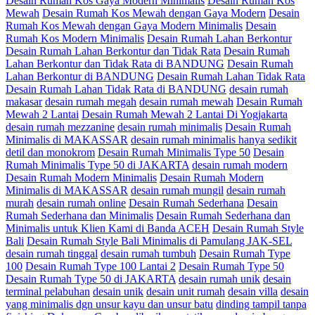
Desain Rumah Kos Gaya Modern Minimalis
Desain Rumah Kos
Mewah
Desain Rumah Kos Mewah dengan Gaya Modern
Desain
Rumah Kos Mewah dengan Gaya Modern Minimalis
Desain
Rumah Kos Modern Minimalis
Desain Rumah Lahan Berkontur
Desain Rumah Lahan Berkontur dan Tidak Rata
Desain Rumah
Lahan Berkontur dan Tidak Rata di BANDUNG
Desain Rumah
Lahan Berkontur di BANDUNG
Desain Rumah Lahan Tidak Rata
Desain Rumah Lahan Tidak Rata di BANDUNG
desain rumah
makasar
desain rumah megah
desain rumah mewah
Desain Rumah
Mewah 2 Lantai
Desain Rumah Mewah 2 Lantai Di Yogjakarta
desain rumah mezzanine
desain rumah minimalis
Desain Rumah
Minimalis di MAKASSAR
desain rumah minimalis hanya sedikit
detil dan monokrom
Desain Rumah Minimalis Type 50
Desain
Rumah Minimalis Type 50 di JAKARTA
desain rumah modern
Desain Rumah Modern Minimalis
Desain Rumah Modern
Minimalis di MAKASSAR
desain rumah mungil
desain rumah
murah
desain rumah online
Desain Rumah Sederhana
Desain
Rumah Sederhana dan Minimalis
Desain Rumah Sederhana dan
Minimalis untuk Klien Kami di Banda ACEH
Desain Rumah Style
Bali
Desain Rumah Style Bali Minimalis di Pamulang JAK-SEL
desain rumah tinggal
desain rumah tumbuh
Desain Rumah Type
100
Desain Rumah Type 100 Lantai 2
Desain Rumah Type 50
Desain Rumah Type 50 di JAKARTA
desain rumah unik
desain
terminal pelabuhan
desain unik
desain unit rumah
desain villa
desain
yang minimalis dgn unsur kayu dan unsur batu
dinding tampil tanpa