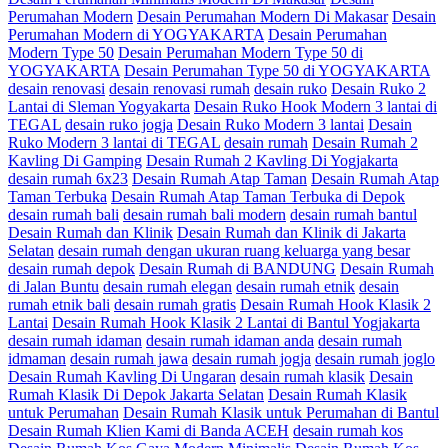
Perumahan Modern
Desain Perumahan Modern Di Makasar
Desain
Perumahan Modern di YOGYAKARTA
Desain Perumahan
Modern Type 50
Desain Perumahan Modern Type 50 di
YOGYAKARTA
Desain Perumahan Type 50 di YOGYAKARTA
desain renovasi
desain renovasi rumah
desain ruko
Desain Ruko 2
Lantai di Sleman Yogyakarta
Desain Ruko Hook Modern 3 lantai di
TEGAL
desain ruko jogja
Desain Ruko Modern 3 lantai
Desain
Ruko Modern 3 lantai di TEGAL
desain rumah
Desain Rumah 2
Kavling Di Gamping
Desain Rumah 2 Kavling Di Yogjakarta
desain rumah 6x23
Desain Rumah Atap Taman
Desain Rumah Atap
Taman Terbuka
Desain Rumah Atap Taman Terbuka di Depok
desain rumah bali
desain rumah bali modern
desain rumah bantul
Desain Rumah dan Klinik
Desain Rumah dan Klinik di Jakarta
Selatan
desain rumah dengan ukuran ruang keluarga yang besar
desain rumah depok
Desain Rumah di BANDUNG
Desain Rumah
di Jalan Buntu
desain rumah elegan
desain rumah etnik
desain
rumah etnik bali
desain rumah gratis
Desain Rumah Hook Klasik 2
Lantai
Desain Rumah Hook Klasik 2 Lantai di Bantul Yogjakarta
desain rumah idaman
desain rumah idaman anda
desain rumah
idmaman
desain rumah jawa
desain rumah jogja
desain rumah joglo
Desain Rumah Kavling Di Ungaran
desain rumah klasik
Desain
Rumah Klasik Di Depok Jakarta Selatan
Desain Rumah Klasik
untuk Perumahan
Desain Rumah Klasik untuk Perumahan di Bantul
Desain Rumah Klien Kami di Banda ACEH
desain rumah kos