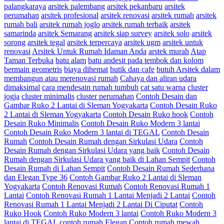
palangkaraya
arsitek palembang
arsitek pekanbaru
arsitek
perumahan
arsitek profesional
arsitek renovasi
arsitek rumah
arsitek
rumah bali
arsitek rumah joglo
arsitek rumah terbaik
arsitek
samarinda
arsitek Semarang
arsitek siap survey
arsitek solo
arsitek
sorong
arsitek tegal
arsitek terpercaya
arsitek ugm
arsitek untuk
renovasi
Arsitek Untuk Rumah Idaman Anda
arstek murah
Atap
Taman Terbuka
batu alam
batu andesit pada tembok dan kolom
bermain geometris
biaya dihemat
butik dan cafe
butuh Arsitek dalam
membangun atau merenovasi rumah
Cahaya dan aliran udara
dimaksimal
cara mendesain rumah tumbuh
cat satu warna
cluster
jogja
cluster minimalis
cluster perumahan
Contoh Desain dan
Gambar Ruko 2 Lantai di Sleman Yogyakarta
Contoh Desain Ruko
2 Lantai di Sleman Yogyakarta
Contoh Desain Ruko hook
Contoh
Desain Ruko Minimalis
Contoh Desain Ruko Modern 3 lantai
Contoh Desain Ruko Modern 3 lantai di TEGAL
Contoh Desain
Rumah
Contoh Desain Rumah dengan Sirkulasi Udara
Contoh
Desain Rumah dengan Sirkulasi Udara yang baik
Contoh Desain
Rumah dengan Sirkulasi Udara yang baik di Lahan Sempit
Contoh
Desain Rumah di Lahan Sempit
Contoh Desain Rumah Sederhana
dan Elegan Type 36
Contoh Gambar Ruko 2 Lantai di Sleman
Yogyakarta
Contoh Renovasi Rumah
Contoh Renovasi Rumah 1
Lantai
Contoh Renovasi Rumah 1 Lantai Menjadi 2 Lantai
Contoh
Renovasi Rumah 1 Lantai Menjadi 2 Lantai Di Ciputat
Contoh
Ruko Hook
Contoh Ruko Modern 3 lantai
Contoh Ruko Modern 3
lantai di TEGAL
contoh rumah Elegan
Contoh rumah mewah