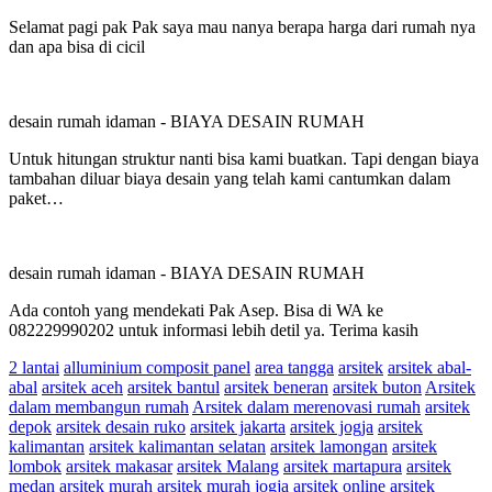
Selamat pagi pak Pak saya mau nanya berapa harga dari rumah nya
dan apa bisa di cicil
desain rumah idaman
-
BIAYA DESAIN RUMAH
Untuk hitungan struktur nanti bisa kami buatkan. Tapi dengan biaya
tambahan diluar biaya desain yang telah kami cantumkan dalam
paket…
desain rumah idaman
-
BIAYA DESAIN RUMAH
Ada contoh yang mendekati Pak Asep. Bisa di WA ke
082229990202 untuk informasi lebih detil ya. Terima kasih
2 lantai
alluminium composit panel
area tangga
arsitek
arsitek abal-
abal
arsitek aceh
arsitek bantul
arsitek beneran
arsitek buton
Arsitek
dalam membangun rumah
Arsitek dalam merenovasi rumah
arsitek
depok
arsitek desain ruko
arsitek jakarta
arsitek jogja
arsitek
kalimantan
arsitek kalimantan selatan
arsitek lamongan
arsitek
lombok
arsitek makasar
arsitek Malang
arsitek martapura
arsitek
medan
arsitek murah
arsitek murah jogja
arsitek online
arsitek