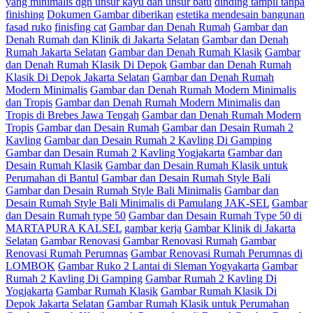
yang minimalis dgn unsur kayu dan unsur batu
dinding tampil tanpa
finishing
Dokumen Gambar diberikan
estetika mendesain bangunan
fasad ruko
finisfing cat
Gambar dan Denah Rumah
Gambar dan
Denah Rumah dan Klinik di Jakarta Selatan
Gambar dan Denah
Rumah Jakarta Selatan
Gambar dan Denah Rumah Klasik
Gambar
dan Denah Rumah Klasik Di Depok
Gambar dan Denah Rumah
Klasik Di Depok Jakarta Selatan
Gambar dan Denah Rumah
Modern Minimalis
Gambar dan Denah Rumah Modern Minimalis
dan Tropis
Gambar dan Denah Rumah Modern Minimalis dan
Tropis di Brebes Jawa Tengah
Gambar dan Denah Rumah Modern
Tropis
Gambar dan Desain Rumah
Gambar dan Desain Rumah 2
Kavling
Gambar dan Desain Rumah 2 Kavling Di Gamping
Gambar dan Desain Rumah 2 Kavling Yogjakarta
Gambar dan
Desain Rumah Klasik
Gambar dan Desain Rumah Klasik untuk
Perumahan di Bantul
Gambar dan Desain Rumah Style Bali
Gambar dan Desain Rumah Style Bali Minimalis
Gambar dan
Desain Rumah Style Bali Minimalis di Pamulang JAK-SEL
Gambar
dan Desain Rumah type 50
Gambar dan Desain Rumah Type 50 di
MARTAPURA KALSEL
gambar kerja
Gambar Klinik di Jakarta
Selatan
Gambar Renovasi
Gambar Renovasi Rumah
Gambar
Renovasi Rumah Perumnas
Gambar Renovasi Rumah Perumnas di
LOMBOK
Gambar Ruko 2 Lantai di Sleman Yogyakarta
Gambar
Rumah 2 Kavling Di Gamping
Gambar Rumah 2 Kavling Di
Yogjakarta
Gambar Rumah Klasik
Gambar Rumah Klasik Di
Depok Jakarta Selatan
Gambar Rumah Klasik untuk Perumahan