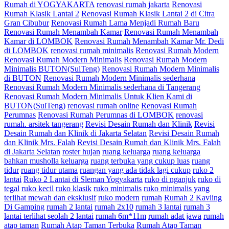
Rumah di YOGYAKARTA
renovasi rumah jakarta
Renovasi
Rumah Klasik Lantai 2
Renovasi Rumah Klasik Lantai 2 di Citra
Gran Cibubur
Renovasi Rumah Lama Menjadi Rumah Baru
Renovasi Rumah Menambah Kamar
Renovasi Rumah Menambah
Kamar di LOMBOK
Renovasi Rumah Menambah Kamar Mr. Dedi
di LOMBOK
renovasi rumah minimalis
Renovasi Rumah Modern
Renovasi Rumah Modern Minimalis
Renovasi Rumah Modern
Minimalis BUTON(SulTeng)
Renovasi Rumah Modern Minimalis
di BUTON
Renovasi Rumah Modern Minimalis sederhana
Renovasi Rumah Modern Minimalis sederhana di Tangerang
Renovasi Rumah Modern Minimalis Untuk Klien Kami di
BUTON(SulTeng)
renovasi rumah online
Renovasi Rumah
Perumnas
Renovasi Rumah Perumnas di LOMBOK
renovasi
rumah. arsitek tangerang
Revisi Desain Rumah dan Klinik
Revisi
Desain Rumah dan Klinik di Jakarta Selatan
Revisi Desain Rumah
dan Klinik Mrs. Falah
Revisi Desain Rumah dan Klinik Mrs. Falah
di Jakarta Selatan
roster hujan
ruang keluarga
ruang keluarga
bahkan musholla keluarga
ruang terbuka yang cukup luas
ruang
tidur
ruang tidur utama
ruangan yang ada tidak lagi cukup
ruko 2
lantai
Ruko 2 Lantai di Sleman Yogyakarta
ruko di nganjuk
ruko di
tegal
ruko kecil
ruko klasik
ruko minimalis
ruko minimalis yang
terlihat mewah dan eksklusif
ruko modern
rumah
Rumah 2 Kavling
Di Gamping
rumah 2 lantai
rumah 2x10
rumah 3 lantai
rumah 3
lantai terlihat seolah 2 lantai
rumah 6m*11m
rumah adat jawa
rumah
atap taman
Rumah Atap Taman Terbuka
Rumah Atap Taman