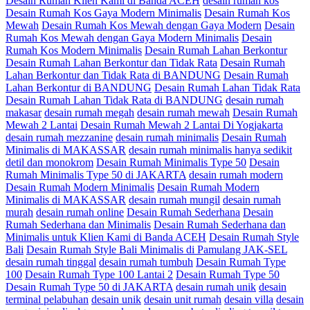
Desain Rumah Klien Kami di Banda ACEH
desain rumah kos
Desain Rumah Kos Gaya Modern Minimalis
Desain Rumah Kos
Mewah
Desain Rumah Kos Mewah dengan Gaya Modern
Desain
Rumah Kos Mewah dengan Gaya Modern Minimalis
Desain
Rumah Kos Modern Minimalis
Desain Rumah Lahan Berkontur
Desain Rumah Lahan Berkontur dan Tidak Rata
Desain Rumah
Lahan Berkontur dan Tidak Rata di BANDUNG
Desain Rumah
Lahan Berkontur di BANDUNG
Desain Rumah Lahan Tidak Rata
Desain Rumah Lahan Tidak Rata di BANDUNG
desain rumah
makasar
desain rumah megah
desain rumah mewah
Desain Rumah
Mewah 2 Lantai
Desain Rumah Mewah 2 Lantai Di Yogjakarta
desain rumah mezzanine
desain rumah minimalis
Desain Rumah
Minimalis di MAKASSAR
desain rumah minimalis hanya sedikit
detil dan monokrom
Desain Rumah Minimalis Type 50
Desain
Rumah Minimalis Type 50 di JAKARTA
desain rumah modern
Desain Rumah Modern Minimalis
Desain Rumah Modern
Minimalis di MAKASSAR
desain rumah mungil
desain rumah
murah
desain rumah online
Desain Rumah Sederhana
Desain
Rumah Sederhana dan Minimalis
Desain Rumah Sederhana dan
Minimalis untuk Klien Kami di Banda ACEH
Desain Rumah Style
Bali
Desain Rumah Style Bali Minimalis di Pamulang JAK-SEL
desain rumah tinggal
desain rumah tumbuh
Desain Rumah Type
100
Desain Rumah Type 100 Lantai 2
Desain Rumah Type 50
Desain Rumah Type 50 di JAKARTA
desain rumah unik
desain
terminal pelabuhan
desain unik
desain unit rumah
desain villa
desain