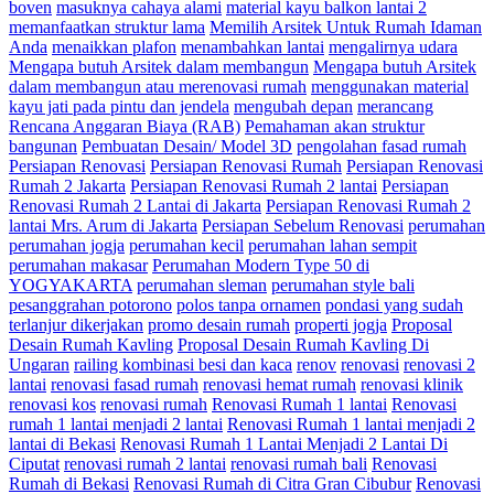
boven
masuknya cahaya alami
material kayu balkon lantai 2
memanfaatkan struktur lama
Memilih Arsitek Untuk Rumah Idaman
Anda
menaikkan plafon
menambahkan lantai
mengalirnya udara
Mengapa butuh Arsitek dalam membangun
Mengapa butuh Arsitek
dalam membangun atau merenovasi rumah
menggunakan material
kayu jati pada pintu dan jendela
mengubah depan
merancang
Rencana Anggaran Biaya (RAB)
Pemahaman akan struktur
bangunan
Pembuatan Desain/ Model 3D
pengolahan fasad rumah
Persiapan Renovasi
Persiapan Renovasi Rumah
Persiapan Renovasi
Rumah 2 Jakarta
Persiapan Renovasi Rumah 2 lantai
Persiapan
Renovasi Rumah 2 Lantai di Jakarta
Persiapan Renovasi Rumah 2
lantai Mrs. Arum di Jakarta
Persiapan Sebelum Renovasi
perumahan
perumahan jogja
perumahan kecil
perumahan lahan sempit
perumahan makasar
Perumahan Modern Type 50 di
YOGYAKARTA
perumahan sleman
perumahan style bali
pesanggrahan potorono
polos tanpa ornamen
pondasi yang sudah
terlanjur dikerjakan
promo desain rumah
properti jogja
Proposal
Desain Rumah Kavling
Proposal Desain Rumah Kavling Di
Ungaran
railing kombinasi besi dan kaca
renov
renovasi
renovasi 2
lantai
renovasi fasad rumah
renovasi hemat rumah
renovasi klinik
renovasi kos
renovasi rumah
Renovasi Rumah 1 lantai
Renovasi
rumah 1 lantai menjadi 2 lantai
Renovasi Rumah 1 lantai menjadi 2
lantai di Bekasi
Renovasi Rumah 1 Lantai Menjadi 2 Lantai Di
Ciputat
renovasi rumah 2 lantai
renovasi rumah bali
Renovasi
Rumah di Bekasi
Renovasi Rumah di Citra Gran Cibubur
Renovasi