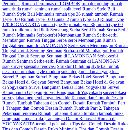
Perumnas
Rumah Perumnas di LOMBOK
rumah ramping
rumah
samarinda
rumah seniman
rumah split level
Rumah Style Bali
Rumah Style Bali Minimalis
rumah tipe 36
rumah tumbuh
Rumah
Type 100
Rumah Type 100 Lantai 2
rumah type 120
Rumah Type
120 JOGJAKARTA
rumah type 30
rumah type 36
rumah type 60
rumah unik
rumah+klinik
Semarang
Serba Serbi Rumah
Serba Serbi
Rumah Minimalis
Serba-serbi Membangun Rumah
Serba-serbi
Membangun Rumah Tinggal
Serba-serbi Membangun Rumah
Tinggal Seniman di LAMONGAN
Serba-serbi Membangun Rumah
Tinggal Untuk Seorang Seniman
Serba-serbi Membangun Rumah
Tinggal Untuk Seorang Seniman di LAMONGAN
Serba-serbi
Rumah Seniman
Serba-serbi Rumah Seniman di LAMONGAN
siap survey
spesialis renovasi
Struktur Di hitung
style bali untuk
desain perumahan
style modern
suka dengan halaman yang luas
Survei Bangunan
Survei Bangunan Bekas Hotel
Survei Bangunan
Bekas Hotel di Gejayan
Survei Bangunan Bekas Hotel di Gejayan
di Yogyakarta
Survei Bangunan Bekas Hotel Yogyakarta
Survei
Bangunan di Gejayan
Survei Bangunan di Yogyakarta
survei lokasi
survey
tahap pengembangan terakhir
Tahapan dan Contoh Desain
Rumah Tumbuh
Tahapan dan Contoh Desain Rumah Tumbuh Part
1
Tahapan dan Contoh Desain Rumah Tumbuh Part 2.
Tahapan
Pekerjaan renovasi Rumah
Tahapan Rumah tumbuh
tampak muka
bangunan
tampak ruko
Tantangan Dalam Renovasi Rumah di
YOGYAKARTA
terminal pelabuhan
Tips dan Contoh Desain Ruko
Tips dan Contoh Desain Ruko Minimalis
Tips dan Contoh Desain