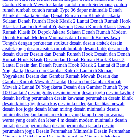
Contoh Rumah Mewah 2 lantai
contoh rumah Sederhana
contoh
rumah tumbuh
contoh rumah Type 36
dapur minimalis
Denah
Klinik di Jakarta Selatan
Denah Rumah dan Klinik di Jakarta
Selatan
Denah Rumah Hook Klasik 2 Lantai
Denah Rumah Hook
Klasik 2 Lantai di Bantul Yogjakarta
Denah Rumah Klasik
Denah
Rumah Klasik Di Depok Jakarta Selatan
Denah Rumah Modern
Denah Rumah Modern Minimalis dan Tropis di Brebes Jawa
Tengah
dengan perkuatan struktur
desain
desain arsitek
desain
arsitek jogja
desain arsitek rumah tumbuh
desain butik
desain cafe
desain cluster
Desain dan Denah Rumah Hook
Desain dan Denah
Rumah Hook Klasik
Desain dan Denah Rumah Hook Klasik 2
Lantai
Desain dan Denah Rumah Hook Klasik 2 Lantai di Bantul
Yogjakarta
Desain dan Gambar Ruko 2 Lantai di Sleman
Yogyakarta
Desain dan Gambar Rumah Mewah
Desain dan
Gambar Rumah Mewah 2 Lantai
Desain dan Gambar Rumah
Mewah 2 Lantai Di Yogjakarta
Desain dan Gambar Rumah Type
100 Lantai 2
desain gratis
desain interior
desain joglo
desain kavling
desain kavling perumahan
desain kawasan perumahan
desain klinik
desain klinik gigi
desain kos
desain kos dengan fasilitas mewah
desain kos jogja
desain lahan miring
desain minimalis
desain
minimalis dengan tampilan exterior yang tampil dengan warna-
warna yang cerah dan lebar 4 m
desain modern minimalis
desain
murah
desain perumahan
desain perumahan jakarta
desain
perumahan jogja
Desain Perumahan Minimalis
Desain Perumahan
Minimalis Di Makasar
Desain Perumahan Minimalis Modern