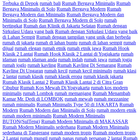
Terbuka di Depok
rumah bali
Rumah Bergaya Minimalis
Rumah
Bergaya Minimalis di Solo
Rumah Bergaya Modern
Rumah
Bergaya Modern dan Minimalis
Rumah Bergaya Modern dan
Minimalis di Solo
Rumah Bergaya Modern di Solo
rumah
bertingkat
Rumah dan Klinik di Jakarta Selatan
Rumah dengan
Sirkulasi Udara yang baik
Rumah dengan Sirkulasi Udara yang baik
di Lahan Sempit
Rumah dengan tampilan yang unik dan berbeda
rumah di jakarta
rumah di lahan buntu
rumah di lahan sempit
rumah
dijual
rumah elegan
rumah etnik
rumah etnik jawa
Rumah Hook
Klasik 2 Lantai
Rumah Hook Klasik 2 Lantai di Yogjakarta
rumah
idaman
rumah idaman anda
rumah indah
rumah jawa
rumah jogja
rumah joglo
rumah kavling
Rumah Kavling Di Semarang
Rumah
Kavling Di Ungaran
rumah kecil
rumah kecil minimalis
rumah klasi
2 lantai
rumah klasik
rumah klasik eropa
rumah klasik jakarta
Rumah Klasik Lantai 2
Rumah Klasik Lantai 2 di Citra Gran
Cibubur
Rumah Kos Mewah Di Yogyakarta
rumah kos modern
minimalis
rumah Lombok
rumah memanjang
Rumah Menambah
Kamar Mr. Dedi di LOMBOK
rumah mewah
rumah mezzanine
rumah minimalis
Rumah Minimalis Type 50 di JAKARTA
Rumah
Modern
Rumah Modern dan Minimalis di Solo
rumah modern etnik
rumah modern minimalis
Rumah Modern Minimalis
BUTON(SulTeng)
Rumah Modern Minimalis di MAKASSAR
Rumah Modern Minimalis sederhana
Rumah Modern Minimalis
sederhana di Tangerang
rumah modern tropis
Rumah modern tropis
2 Lantai
rumah mungil
rumah panas
rumah persapan 2 lantai
Rumah