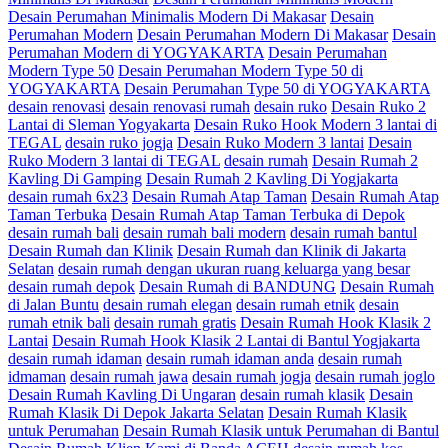
Desain Perumahan Minimalis Modern Di Makasar
Desain
Perumahan Modern
Desain Perumahan Modern Di Makasar
Desain
Perumahan Modern di YOGYAKARTA
Desain Perumahan
Modern Type 50
Desain Perumahan Modern Type 50 di
YOGYAKARTA
Desain Perumahan Type 50 di YOGYAKARTA
desain renovasi
desain renovasi rumah
desain ruko
Desain Ruko 2
Lantai di Sleman Yogyakarta
Desain Ruko Hook Modern 3 lantai di
TEGAL
desain ruko jogja
Desain Ruko Modern 3 lantai
Desain
Ruko Modern 3 lantai di TEGAL
desain rumah
Desain Rumah 2
Kavling Di Gamping
Desain Rumah 2 Kavling Di Yogjakarta
desain rumah 6x23
Desain Rumah Atap Taman
Desain Rumah Atap
Taman Terbuka
Desain Rumah Atap Taman Terbuka di Depok
desain rumah bali
desain rumah bali modern
desain rumah bantul
Desain Rumah dan Klinik
Desain Rumah dan Klinik di Jakarta
Selatan
desain rumah dengan ukuran ruang keluarga yang besar
desain rumah depok
Desain Rumah di BANDUNG
Desain Rumah
di Jalan Buntu
desain rumah elegan
desain rumah etnik
desain
rumah etnik bali
desain rumah gratis
Desain Rumah Hook Klasik 2
Lantai
Desain Rumah Hook Klasik 2 Lantai di Bantul Yogjakarta
desain rumah idaman
desain rumah idaman anda
desain rumah
idmaman
desain rumah jawa
desain rumah jogja
desain rumah joglo
Desain Rumah Kavling Di Ungaran
desain rumah klasik
Desain
Rumah Klasik Di Depok Jakarta Selatan
Desain Rumah Klasik
untuk Perumahan
Desain Rumah Klasik untuk Perumahan di Bantul