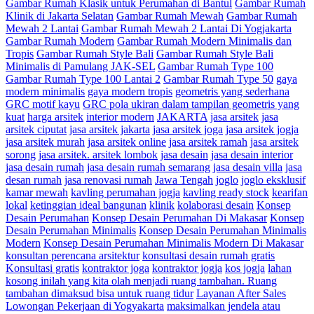
Gambar Rumah Klasik untuk Perumahan di Bantul
Gambar Rumah
Klinik di Jakarta Selatan
Gambar Rumah Mewah
Gambar Rumah
Mewah 2 Lantai
Gambar Rumah Mewah 2 Lantai Di Yogjakarta
Gambar Rumah Modern
Gambar Rumah Modern Minimalis dan
Tropis
Gambar Rumah Style Bali
Gambar Rumah Style Bali
Minimalis di Pamulang JAK-SEL
Gambar Rumah Type 100
Gambar Rumah Type 100 Lantai 2
Gambar Rumah Type 50
gaya
modern minimalis
gaya modern tropis
geometris yang sederhana
GRC motif kayu
GRC pola ukiran dalam tampilan geometris yang
kuat
harga arsitek
interior modern
JAKARTA
jasa arsitek
jasa
arsitek ciputat
jasa arsitek jakarta
jasa arsitek joga
jasa arsitek jogja
jasa arsitek murah
jasa arsitek online
jasa arsitek ramah
jasa arsitek
sorong
jasa arsitek. arsitek lombok
jasa desain
jasa desain interior
jasa desain rumah
jasa desain rumah semarang
jasa desain villa
jasa
desan rumah
jasa renovasi rumah
Jawa Tengah
joglo
joglo eksklusif
kamar mewah
kavling perumahan jogja
kavling ready stock
kearifan
lokal
ketinggian ideal bangunan
klinik
kolaborasi desain
Konsep
Desain Perumahan
Konsep Desain Perumahan Di Makasar
Konsep
Desain Perumahan Minimalis
Konsep Desain Perumahan Minimalis
Modern
Konsep Desain Perumahan Minimalis Modern Di Makasar
konsultan perencana arsitektur
konsultasi desain rumah gratis
Konsultasi gratis
kontraktor joga
kontraktor jogja
kos jogja
lahan
kosong inilah yang kita olah menjadi ruang tambahan. Ruang
tambahan dimaksud bisa untuk ruang tidur
Layanan After Sales
Lowongan Pekerjaan di Yogyakarta
maksimalkan jendela atau