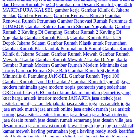
dan Desain Rumah type 50
Gambar dan Desain Rumah Type 50 di
MARTAPURA KALSEL
gambar kerja
Gambar Klinik di Jakarta
Selatan
Gambar Renovasi
Gambar Renovasi Rumah
Gambar
Renovasi Rumah Perumnas
Gambar Renovasi Rumah Perumnas di
LOMBOK
Gambar Ruko 2 Lantai di Sleman Yogyakarta
Gambar
Rumah 2 Kavling Di Gamping
Gambar Rumah 2 Kavling Di
Yogjakarta
Gambar Rumah Klasik
Gambar Rumah Klasik Di
Depok Jakarta Selatan
Gambar Rumah Klasik untuk Perumahan
Gambar Rumah Klasik untuk Perumahan di Bantul
Gambar Rumah
Klinik di Jakarta Selatan
Gambar Rumah Mewah
Gambar Rumah
Mewah 2 Lantai
Gambar Rumah Mewah 2 Lantai Di Yogjakarta
Gambar Rumah Modern
Gambar Rumah Modern Minimalis dan
Tropis
Gambar Rumah Style Bali
Gambar Rumah Style Bali
Minimalis di Pamulang JAK-SEL
Gambar Rumah Type 100
Gambar Rumah Type 100 Lantai 2
Gambar Rumah Type 50
gaya
modern minimalis
gaya modern tropis
geometris yang sederhana
GRC motif kayu
GRC pola ukiran dalam tampilan geometris yang
kuat
harga arsitek
interior modern
JAKARTA
jasa arsitek
jasa
arsitek ciputat
jasa arsitek jakarta
jasa arsitek joga
jasa arsitek jogja
jasa arsitek murah
jasa arsitek online
jasa arsitek ramah
jasa arsitek
sorong
jasa arsitek. arsitek lombok
jasa desain
jasa desain interior
jasa desain rumah
jasa desain rumah semarang
jasa desain villa
jasa
desan rumah
jasa renovasi rumah
Jawa Tengah
joglo
joglo eksklusif
kamar mewah
kavling perumahan jogja
kavling ready stock
kearifan
lokal
ketinggian ideal bangunan
klinik
kolaborasi desain
Konsep