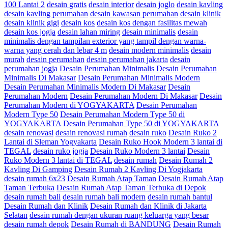
100 Lantai 2
desain gratis
desain interior
desain joglo
desain kavling
desain kavling perumahan
desain kawasan perumahan
desain klinik
desain klinik gigi
desain kos
desain kos dengan fasilitas mewah
desain kos jogja
desain lahan miring
desain minimalis
desain
minimalis dengan tampilan exterior yang tampil dengan warna-
warna yang cerah dan lebar 4 m
desain modern minimalis
desain
murah
desain perumahan
desain perumahan jakarta
desain
perumahan jogja
Desain Perumahan Minimalis
Desain Perumahan
Minimalis Di Makasar
Desain Perumahan Minimalis Modern
Desain Perumahan Minimalis Modern Di Makasar
Desain
Perumahan Modern
Desain Perumahan Modern Di Makasar
Desain
Perumahan Modern di YOGYAKARTA
Desain Perumahan
Modern Type 50
Desain Perumahan Modern Type 50 di
YOGYAKARTA
Desain Perumahan Type 50 di YOGYAKARTA
desain renovasi
desain renovasi rumah
desain ruko
Desain Ruko 2
Lantai di Sleman Yogyakarta
Desain Ruko Hook Modern 3 lantai di
TEGAL
desain ruko jogja
Desain Ruko Modern 3 lantai
Desain
Ruko Modern 3 lantai di TEGAL
desain rumah
Desain Rumah 2
Kavling Di Gamping
Desain Rumah 2 Kavling Di Yogjakarta
desain rumah 6x23
Desain Rumah Atap Taman
Desain Rumah Atap
Taman Terbuka
Desain Rumah Atap Taman Terbuka di Depok
desain rumah bali
desain rumah bali modern
desain rumah bantul
Desain Rumah dan Klinik
Desain Rumah dan Klinik di Jakarta
Selatan
desain rumah dengan ukuran ruang keluarga yang besar
desain rumah depok
Desain Rumah di BANDUNG
Desain Rumah