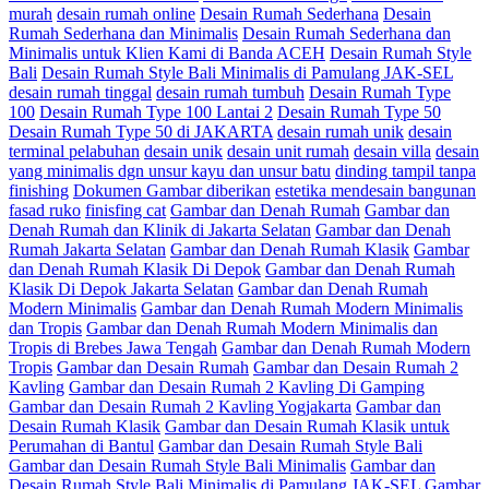
murah
desain rumah online
Desain Rumah Sederhana
Desain
Rumah Sederhana dan Minimalis
Desain Rumah Sederhana dan
Minimalis untuk Klien Kami di Banda ACEH
Desain Rumah Style
Bali
Desain Rumah Style Bali Minimalis di Pamulang JAK-SEL
desain rumah tinggal
desain rumah tumbuh
Desain Rumah Type
100
Desain Rumah Type 100 Lantai 2
Desain Rumah Type 50
Desain Rumah Type 50 di JAKARTA
desain rumah unik
desain
terminal pelabuhan
desain unik
desain unit rumah
desain villa
desain
yang minimalis dgn unsur kayu dan unsur batu
dinding tampil tanpa
finishing
Dokumen Gambar diberikan
estetika mendesain bangunan
fasad ruko
finisfing cat
Gambar dan Denah Rumah
Gambar dan
Denah Rumah dan Klinik di Jakarta Selatan
Gambar dan Denah
Rumah Jakarta Selatan
Gambar dan Denah Rumah Klasik
Gambar
dan Denah Rumah Klasik Di Depok
Gambar dan Denah Rumah
Klasik Di Depok Jakarta Selatan
Gambar dan Denah Rumah
Modern Minimalis
Gambar dan Denah Rumah Modern Minimalis
dan Tropis
Gambar dan Denah Rumah Modern Minimalis dan
Tropis di Brebes Jawa Tengah
Gambar dan Denah Rumah Modern
Tropis
Gambar dan Desain Rumah
Gambar dan Desain Rumah 2
Kavling
Gambar dan Desain Rumah 2 Kavling Di Gamping
Gambar dan Desain Rumah 2 Kavling Yogjakarta
Gambar dan
Desain Rumah Klasik
Gambar dan Desain Rumah Klasik untuk
Perumahan di Bantul
Gambar dan Desain Rumah Style Bali
Gambar dan Desain Rumah Style Bali Minimalis
Gambar dan
Desain Rumah Style Bali Minimalis di Pamulang JAK-SEL
Gambar