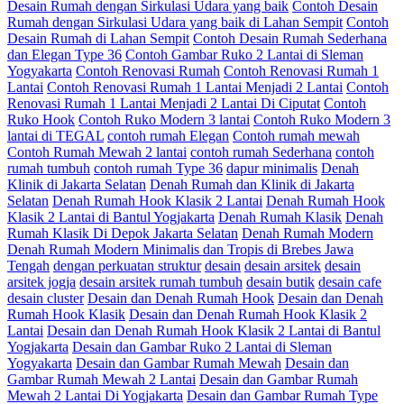
Desain Rumah dengan Sirkulasi Udara yang baik
Contoh Desain
Rumah dengan Sirkulasi Udara yang baik di Lahan Sempit
Contoh
Desain Rumah di Lahan Sempit
Contoh Desain Rumah Sederhana
dan Elegan Type 36
Contoh Gambar Ruko 2 Lantai di Sleman
Yogyakarta
Contoh Renovasi Rumah
Contoh Renovasi Rumah 1
Lantai
Contoh Renovasi Rumah 1 Lantai Menjadi 2 Lantai
Contoh
Renovasi Rumah 1 Lantai Menjadi 2 Lantai Di Ciputat
Contoh
Ruko Hook
Contoh Ruko Modern 3 lantai
Contoh Ruko Modern 3
lantai di TEGAL
contoh rumah Elegan
Contoh rumah mewah
Contoh Rumah Mewah 2 lantai
contoh rumah Sederhana
contoh
rumah tumbuh
contoh rumah Type 36
dapur minimalis
Denah
Klinik di Jakarta Selatan
Denah Rumah dan Klinik di Jakarta
Selatan
Denah Rumah Hook Klasik 2 Lantai
Denah Rumah Hook
Klasik 2 Lantai di Bantul Yogjakarta
Denah Rumah Klasik
Denah
Rumah Klasik Di Depok Jakarta Selatan
Denah Rumah Modern
Denah Rumah Modern Minimalis dan Tropis di Brebes Jawa
Tengah
dengan perkuatan struktur
desain
desain arsitek
desain
arsitek jogja
desain arsitek rumah tumbuh
desain butik
desain cafe
desain cluster
Desain dan Denah Rumah Hook
Desain dan Denah
Rumah Hook Klasik
Desain dan Denah Rumah Hook Klasik 2
Lantai
Desain dan Denah Rumah Hook Klasik 2 Lantai di Bantul
Yogjakarta
Desain dan Gambar Ruko 2 Lantai di Sleman
Yogyakarta
Desain dan Gambar Rumah Mewah
Desain dan
Gambar Rumah Mewah 2 Lantai
Desain dan Gambar Rumah
Mewah 2 Lantai Di Yogjakarta
Desain dan Gambar Rumah Type