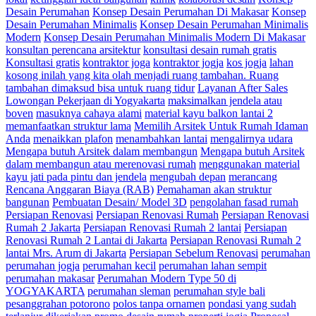
Desain Perumahan
Konsep Desain Perumahan Di Makasar
Konsep
Desain Perumahan Minimalis
Konsep Desain Perumahan Minimalis
Modern
Konsep Desain Perumahan Minimalis Modern Di Makasar
konsultan perencana arsitektur
konsultasi desain rumah gratis
Konsultasi gratis
kontraktor joga
kontraktor jogja
kos jogja
lahan
kosong inilah yang kita olah menjadi ruang tambahan. Ruang
tambahan dimaksud bisa untuk ruang tidur
Layanan After Sales
Lowongan Pekerjaan di Yogyakarta
maksimalkan jendela atau
boven
masuknya cahaya alami
material kayu balkon lantai 2
memanfaatkan struktur lama
Memilih Arsitek Untuk Rumah Idaman
Anda
menaikkan plafon
menambahkan lantai
mengalirnya udara
Mengapa butuh Arsitek dalam membangun
Mengapa butuh Arsitek
dalam membangun atau merenovasi rumah
menggunakan material
kayu jati pada pintu dan jendela
mengubah depan
merancang
Rencana Anggaran Biaya (RAB)
Pemahaman akan struktur
bangunan
Pembuatan Desain/ Model 3D
pengolahan fasad rumah
Persiapan Renovasi
Persiapan Renovasi Rumah
Persiapan Renovasi
Rumah 2 Jakarta
Persiapan Renovasi Rumah 2 lantai
Persiapan
Renovasi Rumah 2 Lantai di Jakarta
Persiapan Renovasi Rumah 2
lantai Mrs. Arum di Jakarta
Persiapan Sebelum Renovasi
perumahan
perumahan jogja
perumahan kecil
perumahan lahan sempit
perumahan makasar
Perumahan Modern Type 50 di
YOGYAKARTA
perumahan sleman
perumahan style bali
pesanggrahan potorono
polos tanpa ornamen
pondasi yang sudah