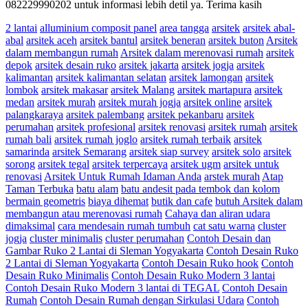
082229990202 untuk informasi lebih detil ya. Terima kasih
2 lantai
alluminium composit panel
area tangga
arsitek
arsitek abal-
abal
arsitek aceh
arsitek bantul
arsitek beneran
arsitek buton
Arsitek
dalam membangun rumah
Arsitek dalam merenovasi rumah
arsitek
depok
arsitek desain ruko
arsitek jakarta
arsitek jogja
arsitek
kalimantan
arsitek kalimantan selatan
arsitek lamongan
arsitek
lombok
arsitek makasar
arsitek Malang
arsitek martapura
arsitek
medan
arsitek murah
arsitek murah jogja
arsitek online
arsitek
palangkaraya
arsitek palembang
arsitek pekanbaru
arsitek
perumahan
arsitek profesional
arsitek renovasi
arsitek rumah
arsitek
rumah bali
arsitek rumah joglo
arsitek rumah terbaik
arsitek
samarinda
arsitek Semarang
arsitek siap survey
arsitek solo
arsitek
sorong
arsitek tegal
arsitek terpercaya
arsitek ugm
arsitek untuk
renovasi
Arsitek Untuk Rumah Idaman Anda
arstek murah
Atap
Taman Terbuka
batu alam
batu andesit pada tembok dan kolom
bermain geometris
biaya dihemat
butik dan cafe
butuh Arsitek dalam
membangun atau merenovasi rumah
Cahaya dan aliran udara
dimaksimal
cara mendesain rumah tumbuh
cat satu warna
cluster
jogja
cluster minimalis
cluster perumahan
Contoh Desain dan
Gambar Ruko 2 Lantai di Sleman Yogyakarta
Contoh Desain Ruko
2 Lantai di Sleman Yogyakarta
Contoh Desain Ruko hook
Contoh
Desain Ruko Minimalis
Contoh Desain Ruko Modern 3 lantai
Contoh Desain Ruko Modern 3 lantai di TEGAL
Contoh Desain
Rumah
Contoh Desain Rumah dengan Sirkulasi Udara
Contoh