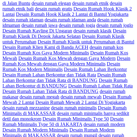
di Jalan Buntu
desain rumah elegan
desain rumah etnik
desain
rumah etnik bali
desain rumah gratis
Desain Rumah Hook Klasik 2
Lantai
Desain Rumah Hook Klasik 2 Lantai di Bantul Yogjakarta
desain rumah idaman
desain rumah idaman anda
desain rumah
idmaman
desain rumah jawa
desain rumah jogja
desain rumah joglo
Desain Rumah Kavling Di Ungaran
desain rumah klasik
Desain
Rumah Klasik Di Depok Jakarta Selatan
Desain Rumah Klasik
untuk Perumahan
Desain Rumah Klasik untuk Perumahan di Bantul
Desain Rumah Klien Kami di Banda ACEH
desain rumah kos
Desain Rumah Kos Gaya Modern Minimalis
Desain Rumah Kos
Mewah
Desain Rumah Kos Mewah dengan Gaya Modern
Desain
Rumah Kos Mewah dengan Gaya Modern Minimalis
Desain
Rumah Kos Modern Minimalis
Desain Rumah Lahan Berkontur
Desain Rumah Lahan Berkontur dan Tidak Rata
Desain Rumah
Lahan Berkontur dan Tidak Rata di BANDUNG
Desain Rumah
Lahan Berkontur di BANDUNG
Desain Rumah Lahan Tidak Rata
Desain Rumah Lahan Tidak Rata di BANDUNG
desain rumah
makasar
desain rumah megah
desain rumah mewah
Desain Rumah
Mewah 2 Lantai
Desain Rumah Mewah 2 Lantai Di Yogjakarta
desain rumah mezzanine
desain rumah minimalis
Desain Rumah
Minimalis di MAKASSAR
desain rumah minimalis hanya sedikit
detil dan monokrom
Desain Rumah Minimalis Type 50
Desain
Rumah Minimalis Type 50 di JAKARTA
desain rumah modern
Desain Rumah Modern Minimalis
Desain Rumah Modern
Minimalis di MAKASSAR
desain rumah mungil
desain rumah