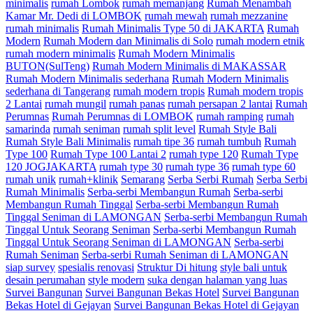
minimalis
rumah Lombok
rumah memanjang
Rumah Menambah
Kamar Mr. Dedi di LOMBOK
rumah mewah
rumah mezzanine
rumah minimalis
Rumah Minimalis Type 50 di JAKARTA
Rumah
Modern
Rumah Modern dan Minimalis di Solo
rumah modern etnik
rumah modern minimalis
Rumah Modern Minimalis
BUTON(SulTeng)
Rumah Modern Minimalis di MAKASSAR
Rumah Modern Minimalis sederhana
Rumah Modern Minimalis
sederhana di Tangerang
rumah modern tropis
Rumah modern tropis
2 Lantai
rumah mungil
rumah panas
rumah persapan 2 lantai
Rumah
Perumnas
Rumah Perumnas di LOMBOK
rumah ramping
rumah
samarinda
rumah seniman
rumah split level
Rumah Style Bali
Rumah Style Bali Minimalis
rumah tipe 36
rumah tumbuh
Rumah
Type 100
Rumah Type 100 Lantai 2
rumah type 120
Rumah Type
120 JOGJAKARTA
rumah type 30
rumah type 36
rumah type 60
rumah unik
rumah+klinik
Semarang
Serba Serbi Rumah
Serba Serbi
Rumah Minimalis
Serba-serbi Membangun Rumah
Serba-serbi
Membangun Rumah Tinggal
Serba-serbi Membangun Rumah
Tinggal Seniman di LAMONGAN
Serba-serbi Membangun Rumah
Tinggal Untuk Seorang Seniman
Serba-serbi Membangun Rumah
Tinggal Untuk Seorang Seniman di LAMONGAN
Serba-serbi
Rumah Seniman
Serba-serbi Rumah Seniman di LAMONGAN
siap survey
spesialis renovasi
Struktur Di hitung
style bali untuk
desain perumahan
style modern
suka dengan halaman yang luas
Survei Bangunan
Survei Bangunan Bekas Hotel
Survei Bangunan
Bekas Hotel di Gejayan
Survei Bangunan Bekas Hotel di Gejayan