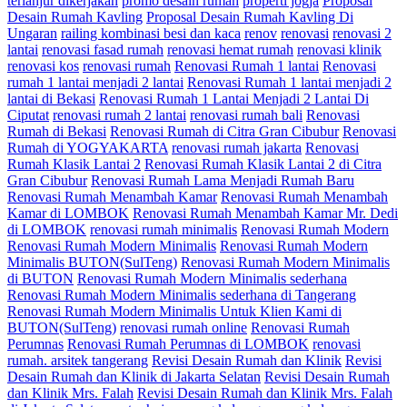
terlanjur dikerjakan
promo desain rumah
properti jogja
Proposal
Desain Rumah Kavling
Proposal Desain Rumah Kavling Di
Ungaran
railing kombinasi besi dan kaca
renov
renovasi
renovasi 2
lantai
renovasi fasad rumah
renovasi hemat rumah
renovasi klinik
renovasi kos
renovasi rumah
Renovasi Rumah 1 lantai
Renovasi
rumah 1 lantai menjadi 2 lantai
Renovasi Rumah 1 lantai menjadi 2
lantai di Bekasi
Renovasi Rumah 1 Lantai Menjadi 2 Lantai Di
Ciputat
renovasi rumah 2 lantai
renovasi rumah bali
Renovasi
Rumah di Bekasi
Renovasi Rumah di Citra Gran Cibubur
Renovasi
Rumah di YOGYAKARTA
renovasi rumah jakarta
Renovasi
Rumah Klasik Lantai 2
Renovasi Rumah Klasik Lantai 2 di Citra
Gran Cibubur
Renovasi Rumah Lama Menjadi Rumah Baru
Renovasi Rumah Menambah Kamar
Renovasi Rumah Menambah
Kamar di LOMBOK
Renovasi Rumah Menambah Kamar Mr. Dedi
di LOMBOK
renovasi rumah minimalis
Renovasi Rumah Modern
Renovasi Rumah Modern Minimalis
Renovasi Rumah Modern
Minimalis BUTON(SulTeng)
Renovasi Rumah Modern Minimalis
di BUTON
Renovasi Rumah Modern Minimalis sederhana
Renovasi Rumah Modern Minimalis sederhana di Tangerang
Renovasi Rumah Modern Minimalis Untuk Klien Kami di
BUTON(SulTeng)
renovasi rumah online
Renovasi Rumah
Perumnas
Renovasi Rumah Perumnas di LOMBOK
renovasi
rumah. arsitek tangerang
Revisi Desain Rumah dan Klinik
Revisi
Desain Rumah dan Klinik di Jakarta Selatan
Revisi Desain Rumah
dan Klinik Mrs. Falah
Revisi Desain Rumah dan Klinik Mrs. Falah