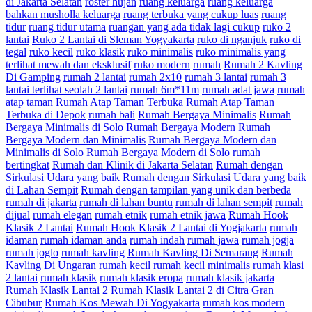
di Jakarta Selatan
roster hujan
ruang keluarga
ruang keluarga
bahkan musholla keluarga
ruang terbuka yang cukup luas
ruang
tidur
ruang tidur utama
ruangan yang ada tidak lagi cukup
ruko 2
lantai
Ruko 2 Lantai di Sleman Yogyakarta
ruko di nganjuk
ruko di
tegal
ruko kecil
ruko klasik
ruko minimalis
ruko minimalis yang
terlihat mewah dan eksklusif
ruko modern
rumah
Rumah 2 Kavling
Di Gamping
rumah 2 lantai
rumah 2x10
rumah 3 lantai
rumah 3
lantai terlihat seolah 2 lantai
rumah 6m*11m
rumah adat jawa
rumah
atap taman
Rumah Atap Taman Terbuka
Rumah Atap Taman
Terbuka di Depok
rumah bali
Rumah Bergaya Minimalis
Rumah
Bergaya Minimalis di Solo
Rumah Bergaya Modern
Rumah
Bergaya Modern dan Minimalis
Rumah Bergaya Modern dan
Minimalis di Solo
Rumah Bergaya Modern di Solo
rumah
bertingkat
Rumah dan Klinik di Jakarta Selatan
Rumah dengan
Sirkulasi Udara yang baik
Rumah dengan Sirkulasi Udara yang baik
di Lahan Sempit
Rumah dengan tampilan yang unik dan berbeda
rumah di jakarta
rumah di lahan buntu
rumah di lahan sempit
rumah
dijual
rumah elegan
rumah etnik
rumah etnik jawa
Rumah Hook
Klasik 2 Lantai
Rumah Hook Klasik 2 Lantai di Yogjakarta
rumah
idaman
rumah idaman anda
rumah indah
rumah jawa
rumah jogja
rumah joglo
rumah kavling
Rumah Kavling Di Semarang
Rumah
Kavling Di Ungaran
rumah kecil
rumah kecil minimalis
rumah klasi
2 lantai
rumah klasik
rumah klasik eropa
rumah klasik jakarta
Rumah Klasik Lantai 2
Rumah Klasik Lantai 2 di Citra Gran
Cibubur
Rumah Kos Mewah Di Yogyakarta
rumah kos modern