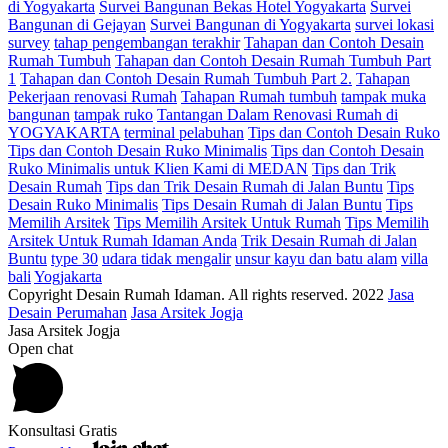
di Yogyakarta
Survei Bangunan Bekas Hotel Yogyakarta
Survei
Bangunan di Gejayan
Survei Bangunan di Yogyakarta
survei lokasi
survey
tahap pengembangan terakhir
Tahapan dan Contoh Desain
Rumah Tumbuh
Tahapan dan Contoh Desain Rumah Tumbuh Part
1
Tahapan dan Contoh Desain Rumah Tumbuh Part 2.
Tahapan
Pekerjaan renovasi Rumah
Tahapan Rumah tumbuh
tampak muka
bangunan
tampak ruko
Tantangan Dalam Renovasi Rumah di
YOGYAKARTA
terminal pelabuhan
Tips dan Contoh Desain Ruko
Tips dan Contoh Desain Ruko Minimalis
Tips dan Contoh Desain
Ruko Minimalis untuk Klien Kami di MEDAN
Tips dan Trik
Desain Rumah
Tips dan Trik Desain Rumah di Jalan Buntu
Tips
Desain Ruko Minimalis
Tips Desain Rumah di Jalan Buntu
Tips
Memilih Arsitek
Tips Memilih Arsitek Untuk Rumah
Tips Memilih
Arsitek Untuk Rumah Idaman Anda
Trik Desain Rumah di Jalan
Buntu
type 30
udara tidak mengalir
unsur kayu dan batu alam
villa
bali
Yogjakarta
Copyright Desain Rumah Idaman. All rights reserved. 2022
Jasa
Desain Perumahan
Jasa Arsitek Jogja
Jasa Arsitek Jogja
Open chat
Konsultasi Gratis