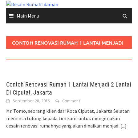
Skip
to
Main Menu
content
CONTOH RENOVASI RUMAH 1 LANTAI MENJADI
2 LANTAI DI CIPUTAT
Contoh Renovasi Rumah 1 Lantai Menjadi 2 Lantai
Di Ciputat, Jakarta
September 28, 2015
Comment
Mr. Tomo, seorang klien dari Kota Ciputat, Jakarta Selatan
meminta tolong kepada tim kami untuk mengerjakan
desain renovasi rumahnya yang akan dinaikan menjadi
[...]