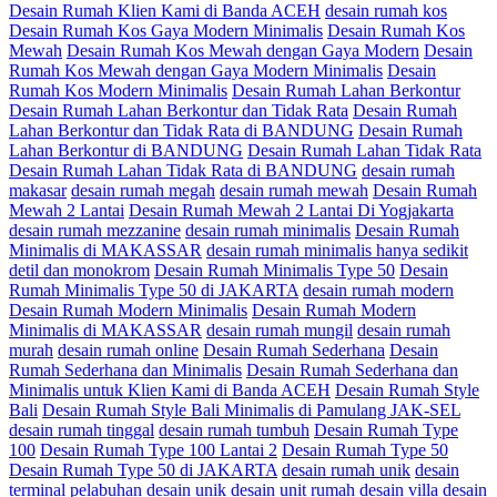
Desain Rumah Klien Kami di Banda ACEH
desain rumah kos
Desain Rumah Kos Gaya Modern Minimalis
Desain Rumah Kos
Mewah
Desain Rumah Kos Mewah dengan Gaya Modern
Desain
Rumah Kos Mewah dengan Gaya Modern Minimalis
Desain
Rumah Kos Modern Minimalis
Desain Rumah Lahan Berkontur
Desain Rumah Lahan Berkontur dan Tidak Rata
Desain Rumah
Lahan Berkontur dan Tidak Rata di BANDUNG
Desain Rumah
Lahan Berkontur di BANDUNG
Desain Rumah Lahan Tidak Rata
Desain Rumah Lahan Tidak Rata di BANDUNG
desain rumah
makasar
desain rumah megah
desain rumah mewah
Desain Rumah
Mewah 2 Lantai
Desain Rumah Mewah 2 Lantai Di Yogjakarta
desain rumah mezzanine
desain rumah minimalis
Desain Rumah
Minimalis di MAKASSAR
desain rumah minimalis hanya sedikit
detil dan monokrom
Desain Rumah Minimalis Type 50
Desain
Rumah Minimalis Type 50 di JAKARTA
desain rumah modern
Desain Rumah Modern Minimalis
Desain Rumah Modern
Minimalis di MAKASSAR
desain rumah mungil
desain rumah
murah
desain rumah online
Desain Rumah Sederhana
Desain
Rumah Sederhana dan Minimalis
Desain Rumah Sederhana dan
Minimalis untuk Klien Kami di Banda ACEH
Desain Rumah Style
Bali
Desain Rumah Style Bali Minimalis di Pamulang JAK-SEL
desain rumah tinggal
desain rumah tumbuh
Desain Rumah Type
100
Desain Rumah Type 100 Lantai 2
Desain Rumah Type 50
Desain Rumah Type 50 di JAKARTA
desain rumah unik
desain
terminal pelabuhan
desain unik
desain unit rumah
desain villa
desain