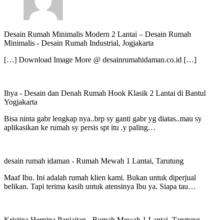
Desain Rumah Minimalis Modern 2 Lantai – Desain Rumah
Minimalis
-
Desain Rumah Industrial, Jogjakarta
[…] Download Image More @ desainrumahidaman.co.id […]
Ihya
-
Desain dan Denah Rumah Hook Klasik 2 Lantai di Bantul
Yogjakarta
Bisa ninta gabr lengkap nya..brp sy ganti gabr yg diatas..mau sy
aplikasikan ke rumah sy persis spt itu .y paling…
desain rumah idaman
-
Rumah Mewah 1 Lantai, Tarutung
Maaf Ibu. Ini adalah rumah klien kami. Bukan untuk diperjual
belikan. Tapi terima kasih untuk atensinya Ibu ya. Siapa tau…
Kristina Herpina Panjaitan
-
Rumah Mewah 1 Lantai, Tarutung