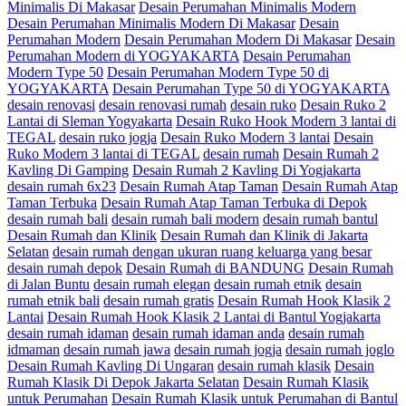
Minimalis Di Makasar
Desain Perumahan Minimalis Modern
Desain Perumahan Minimalis Modern Di Makasar
Desain
Perumahan Modern
Desain Perumahan Modern Di Makasar
Desain
Perumahan Modern di YOGYAKARTA
Desain Perumahan
Modern Type 50
Desain Perumahan Modern Type 50 di
YOGYAKARTA
Desain Perumahan Type 50 di YOGYAKARTA
desain renovasi
desain renovasi rumah
desain ruko
Desain Ruko 2
Lantai di Sleman Yogyakarta
Desain Ruko Hook Modern 3 lantai di
TEGAL
desain ruko jogja
Desain Ruko Modern 3 lantai
Desain
Ruko Modern 3 lantai di TEGAL
desain rumah
Desain Rumah 2
Kavling Di Gamping
Desain Rumah 2 Kavling Di Yogjakarta
desain rumah 6x23
Desain Rumah Atap Taman
Desain Rumah Atap
Taman Terbuka
Desain Rumah Atap Taman Terbuka di Depok
desain rumah bali
desain rumah bali modern
desain rumah bantul
Desain Rumah dan Klinik
Desain Rumah dan Klinik di Jakarta
Selatan
desain rumah dengan ukuran ruang keluarga yang besar
desain rumah depok
Desain Rumah di BANDUNG
Desain Rumah
di Jalan Buntu
desain rumah elegan
desain rumah etnik
desain
rumah etnik bali
desain rumah gratis
Desain Rumah Hook Klasik 2
Lantai
Desain Rumah Hook Klasik 2 Lantai di Bantul Yogjakarta
desain rumah idaman
desain rumah idaman anda
desain rumah
idmaman
desain rumah jawa
desain rumah jogja
desain rumah joglo
Desain Rumah Kavling Di Ungaran
desain rumah klasik
Desain
Rumah Klasik Di Depok Jakarta Selatan
Desain Rumah Klasik
untuk Perumahan
Desain Rumah Klasik untuk Perumahan di Bantul