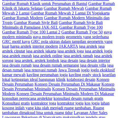
Gambar Rumah Klasik untuk Perumahan di Bantul
Gambar Rumah
Klinik di Jakarta Selatan
Gambar Rumah Mewah
Gambar Rumah
Mewah 2 Lantai
Gambar Rumah Mewah 2 Lantai Di Yogjakarta
Gambar Rumah Modern
Gambar Rumah Modern Minimalis dan
Tropis
Gambar Rumah Style Bali
Gambar Rumah Style Bali
Minimalis di Pamulang JAK-SEL
Gambar Rumah Type 100
Gambar Rumah Type 100 Lantai 2
Gambar Rumah Type 50
gaya
modern minimalis
gaya modern tropis
geometris yang sederhana
GRC motif kayu
GRC pola ukiran dalam tampilan geometris yang
kuat
harga arsitek
interior modern
JAKARTA
jasa arsitek
jasa
arsitek ciputat
jasa arsitek jakarta
jasa arsitek joga
jasa arsitek jogja
jasa arsitek murah
jasa arsitek online
jasa arsitek ramah
jasa arsitek
sorong
jasa arsitek. arsitek lombok
jasa desain
jasa desain interior
jasa desain rumah
jasa desain rumah semarang
jasa desain villa
jasa
desan rumah
jasa renovasi rumah
Jawa Tengah
joglo
joglo eksklusif
kamar mewah
kavling perumahan jogja
kavling ready stock
kearifan
lokal
ketinggian ideal bangunan
klinik
kolaborasi desain
Konsep
Desain Perumahan
Konsep Desain Perumahan Di Makasar
Konsep
Desain Perumahan Minimalis
Konsep Desain Perumahan Minimalis
Modern
Konsep Desain Perumahan Minimalis Modern Di Makasar
konsultan perencana arsitektur
konsultasi desain rumah gratis
Konsultasi gratis
kontraktor joga
kontraktor jogja
kos jogja
lahan
kosong inilah yang kita olah menjadi ruang tambahan. Ruang
tambahan dimaksud bisa untuk ruang tidur
Layanan After Sales
Lowongan Pekerjaan di Yogyakarta
maksimalkan jendela atau