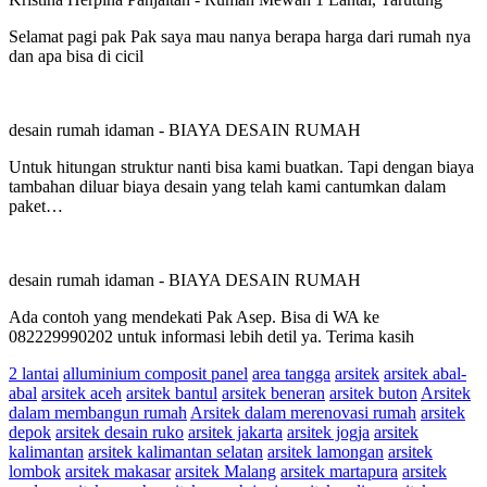
Selamat pagi pak Pak saya mau nanya berapa harga dari rumah nya
dan apa bisa di cicil
desain rumah idaman
-
BIAYA DESAIN RUMAH
Untuk hitungan struktur nanti bisa kami buatkan. Tapi dengan biaya
tambahan diluar biaya desain yang telah kami cantumkan dalam
paket…
desain rumah idaman
-
BIAYA DESAIN RUMAH
Ada contoh yang mendekati Pak Asep. Bisa di WA ke
082229990202 untuk informasi lebih detil ya. Terima kasih
2 lantai
alluminium composit panel
area tangga
arsitek
arsitek abal-
abal
arsitek aceh
arsitek bantul
arsitek beneran
arsitek buton
Arsitek
dalam membangun rumah
Arsitek dalam merenovasi rumah
arsitek
depok
arsitek desain ruko
arsitek jakarta
arsitek jogja
arsitek
kalimantan
arsitek kalimantan selatan
arsitek lamongan
arsitek
lombok
arsitek makasar
arsitek Malang
arsitek martapura
arsitek