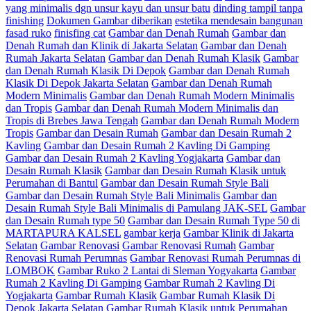
yang minimalis dgn unsur kayu dan unsur batu
dinding tampil tanpa
finishing
Dokumen Gambar diberikan
estetika mendesain bangunan
fasad ruko
finisfing cat
Gambar dan Denah Rumah
Gambar dan
Denah Rumah dan Klinik di Jakarta Selatan
Gambar dan Denah
Rumah Jakarta Selatan
Gambar dan Denah Rumah Klasik
Gambar
dan Denah Rumah Klasik Di Depok
Gambar dan Denah Rumah
Klasik Di Depok Jakarta Selatan
Gambar dan Denah Rumah
Modern Minimalis
Gambar dan Denah Rumah Modern Minimalis
dan Tropis
Gambar dan Denah Rumah Modern Minimalis dan
Tropis di Brebes Jawa Tengah
Gambar dan Denah Rumah Modern
Tropis
Gambar dan Desain Rumah
Gambar dan Desain Rumah 2
Kavling
Gambar dan Desain Rumah 2 Kavling Di Gamping
Gambar dan Desain Rumah 2 Kavling Yogjakarta
Gambar dan
Desain Rumah Klasik
Gambar dan Desain Rumah Klasik untuk
Perumahan di Bantul
Gambar dan Desain Rumah Style Bali
Gambar dan Desain Rumah Style Bali Minimalis
Gambar dan
Desain Rumah Style Bali Minimalis di Pamulang JAK-SEL
Gambar
dan Desain Rumah type 50
Gambar dan Desain Rumah Type 50 di
MARTAPURA KALSEL
gambar kerja
Gambar Klinik di Jakarta
Selatan
Gambar Renovasi
Gambar Renovasi Rumah
Gambar
Renovasi Rumah Perumnas
Gambar Renovasi Rumah Perumnas di
LOMBOK
Gambar Ruko 2 Lantai di Sleman Yogyakarta
Gambar
Rumah 2 Kavling Di Gamping
Gambar Rumah 2 Kavling Di
Yogjakarta
Gambar Rumah Klasik
Gambar Rumah Klasik Di
Depok Jakarta Selatan
Gambar Rumah Klasik untuk Perumahan