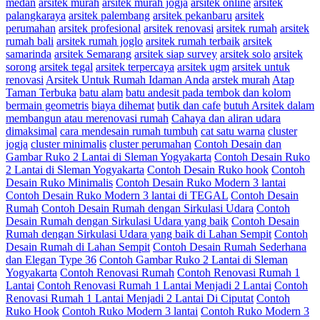
medan
arsitek murah
arsitek murah jogja
arsitek online
arsitek
palangkaraya
arsitek palembang
arsitek pekanbaru
arsitek
perumahan
arsitek profesional
arsitek renovasi
arsitek rumah
arsitek
rumah bali
arsitek rumah joglo
arsitek rumah terbaik
arsitek
samarinda
arsitek Semarang
arsitek siap survey
arsitek solo
arsitek
sorong
arsitek tegal
arsitek terpercaya
arsitek ugm
arsitek untuk
renovasi
Arsitek Untuk Rumah Idaman Anda
arstek murah
Atap
Taman Terbuka
batu alam
batu andesit pada tembok dan kolom
bermain geometris
biaya dihemat
butik dan cafe
butuh Arsitek dalam
membangun atau merenovasi rumah
Cahaya dan aliran udara
dimaksimal
cara mendesain rumah tumbuh
cat satu warna
cluster
jogja
cluster minimalis
cluster perumahan
Contoh Desain dan
Gambar Ruko 2 Lantai di Sleman Yogyakarta
Contoh Desain Ruko
2 Lantai di Sleman Yogyakarta
Contoh Desain Ruko hook
Contoh
Desain Ruko Minimalis
Contoh Desain Ruko Modern 3 lantai
Contoh Desain Ruko Modern 3 lantai di TEGAL
Contoh Desain
Rumah
Contoh Desain Rumah dengan Sirkulasi Udara
Contoh
Desain Rumah dengan Sirkulasi Udara yang baik
Contoh Desain
Rumah dengan Sirkulasi Udara yang baik di Lahan Sempit
Contoh
Desain Rumah di Lahan Sempit
Contoh Desain Rumah Sederhana
dan Elegan Type 36
Contoh Gambar Ruko 2 Lantai di Sleman
Yogyakarta
Contoh Renovasi Rumah
Contoh Renovasi Rumah 1
Lantai
Contoh Renovasi Rumah 1 Lantai Menjadi 2 Lantai
Contoh
Renovasi Rumah 1 Lantai Menjadi 2 Lantai Di Ciputat
Contoh
Ruko Hook
Contoh Ruko Modern 3 lantai
Contoh Ruko Modern 3