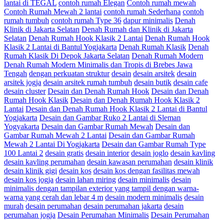
lantai di TEGAL
contoh rumah Elegan
Contoh rumah mewah
Contoh Rumah Mewah 2 lantai
contoh rumah Sederhana
contoh
rumah tumbuh
contoh rumah Type 36
dapur minimalis
Denah
Klinik di Jakarta Selatan
Denah Rumah dan Klinik di Jakarta
Selatan
Denah Rumah Hook Klasik 2 Lantai
Denah Rumah Hook
Klasik 2 Lantai di Bantul Yogjakarta
Denah Rumah Klasik
Denah
Rumah Klasik Di Depok Jakarta Selatan
Denah Rumah Modern
Denah Rumah Modern Minimalis dan Tropis di Brebes Jawa
Tengah
dengan perkuatan struktur
desain
desain arsitek
desain
arsitek jogja
desain arsitek rumah tumbuh
desain butik
desain cafe
desain cluster
Desain dan Denah Rumah Hook
Desain dan Denah
Rumah Hook Klasik
Desain dan Denah Rumah Hook Klasik 2
Lantai
Desain dan Denah Rumah Hook Klasik 2 Lantai di Bantul
Yogjakarta
Desain dan Gambar Ruko 2 Lantai di Sleman
Yogyakarta
Desain dan Gambar Rumah Mewah
Desain dan
Gambar Rumah Mewah 2 Lantai
Desain dan Gambar Rumah
Mewah 2 Lantai Di Yogjakarta
Desain dan Gambar Rumah Type
100 Lantai 2
desain gratis
desain interior
desain joglo
desain kavling
desain kavling perumahan
desain kawasan perumahan
desain klinik
desain klinik gigi
desain kos
desain kos dengan fasilitas mewah
desain kos jogja
desain lahan miring
desain minimalis
desain
minimalis dengan tampilan exterior yang tampil dengan warna-
warna yang cerah dan lebar 4 m
desain modern minimalis
desain
murah
desain perumahan
desain perumahan jakarta
desain
perumahan jogja
Desain Perumahan Minimalis
Desain Perumahan