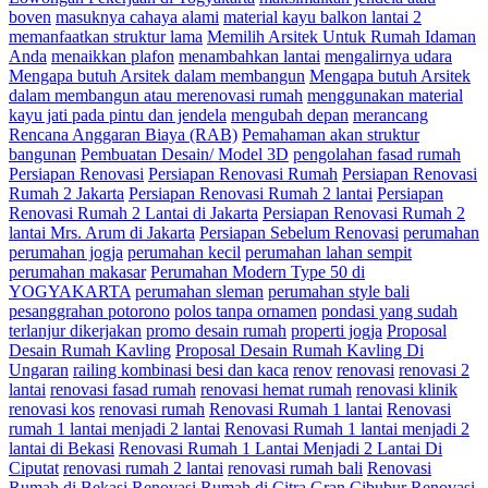
boven
masuknya cahaya alami
material kayu balkon lantai 2
memanfaatkan struktur lama
Memilih Arsitek Untuk Rumah Idaman
Anda
menaikkan plafon
menambahkan lantai
mengalirnya udara
Mengapa butuh Arsitek dalam membangun
Mengapa butuh Arsitek
dalam membangun atau merenovasi rumah
menggunakan material
kayu jati pada pintu dan jendela
mengubah depan
merancang
Rencana Anggaran Biaya (RAB)
Pemahaman akan struktur
bangunan
Pembuatan Desain/ Model 3D
pengolahan fasad rumah
Persiapan Renovasi
Persiapan Renovasi Rumah
Persiapan Renovasi
Rumah 2 Jakarta
Persiapan Renovasi Rumah 2 lantai
Persiapan
Renovasi Rumah 2 Lantai di Jakarta
Persiapan Renovasi Rumah 2
lantai Mrs. Arum di Jakarta
Persiapan Sebelum Renovasi
perumahan
perumahan jogja
perumahan kecil
perumahan lahan sempit
perumahan makasar
Perumahan Modern Type 50 di
YOGYAKARTA
perumahan sleman
perumahan style bali
pesanggrahan potorono
polos tanpa ornamen
pondasi yang sudah
terlanjur dikerjakan
promo desain rumah
properti jogja
Proposal
Desain Rumah Kavling
Proposal Desain Rumah Kavling Di
Ungaran
railing kombinasi besi dan kaca
renov
renovasi
renovasi 2
lantai
renovasi fasad rumah
renovasi hemat rumah
renovasi klinik
renovasi kos
renovasi rumah
Renovasi Rumah 1 lantai
Renovasi
rumah 1 lantai menjadi 2 lantai
Renovasi Rumah 1 lantai menjadi 2
lantai di Bekasi
Renovasi Rumah 1 Lantai Menjadi 2 Lantai Di
Ciputat
renovasi rumah 2 lantai
renovasi rumah bali
Renovasi
Rumah di Bekasi
Renovasi Rumah di Citra Gran Cibubur
Renovasi