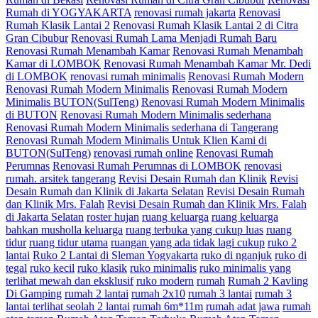
Rumah di YOGYAKARTA
renovasi rumah jakarta
Renovasi
Rumah Klasik Lantai 2
Renovasi Rumah Klasik Lantai 2 di Citra
Gran Cibubur
Renovasi Rumah Lama Menjadi Rumah Baru
Renovasi Rumah Menambah Kamar
Renovasi Rumah Menambah
Kamar di LOMBOK
Renovasi Rumah Menambah Kamar Mr. Dedi
di LOMBOK
renovasi rumah minimalis
Renovasi Rumah Modern
Renovasi Rumah Modern Minimalis
Renovasi Rumah Modern
Minimalis BUTON(SulTeng)
Renovasi Rumah Modern Minimalis
di BUTON
Renovasi Rumah Modern Minimalis sederhana
Renovasi Rumah Modern Minimalis sederhana di Tangerang
Renovasi Rumah Modern Minimalis Untuk Klien Kami di
BUTON(SulTeng)
renovasi rumah online
Renovasi Rumah
Perumnas
Renovasi Rumah Perumnas di LOMBOK
renovasi
rumah. arsitek tangerang
Revisi Desain Rumah dan Klinik
Revisi
Desain Rumah dan Klinik di Jakarta Selatan
Revisi Desain Rumah
dan Klinik Mrs. Falah
Revisi Desain Rumah dan Klinik Mrs. Falah
di Jakarta Selatan
roster hujan
ruang keluarga
ruang keluarga
bahkan musholla keluarga
ruang terbuka yang cukup luas
ruang
tidur
ruang tidur utama
ruangan yang ada tidak lagi cukup
ruko 2
lantai
Ruko 2 Lantai di Sleman Yogyakarta
ruko di nganjuk
ruko di
tegal
ruko kecil
ruko klasik
ruko minimalis
ruko minimalis yang
terlihat mewah dan eksklusif
ruko modern
rumah
Rumah 2 Kavling
Di Gamping
rumah 2 lantai
rumah 2x10
rumah 3 lantai
rumah 3
lantai terlihat seolah 2 lantai
rumah 6m*11m
rumah adat jawa
rumah