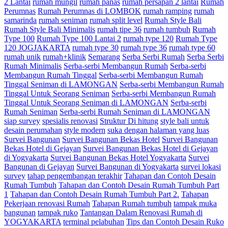
2 Lantai
rumah mungil
rumah panas
rumah persapan 2 lantai
Rumah
Perumnas
Rumah Perumnas di LOMBOK
rumah ramping
rumah
samarinda
rumah seniman
rumah split level
Rumah Style Bali
Rumah Style Bali Minimalis
rumah tipe 36
rumah tumbuh
Rumah
Type 100
Rumah Type 100 Lantai 2
rumah type 120
Rumah Type
120 JOGJAKARTA
rumah type 30
rumah type 36
rumah type 60
rumah unik
rumah+klinik
Semarang
Serba Serbi Rumah
Serba Serbi
Rumah Minimalis
Serba-serbi Membangun Rumah
Serba-serbi
Membangun Rumah Tinggal
Serba-serbi Membangun Rumah
Tinggal Seniman di LAMONGAN
Serba-serbi Membangun Rumah
Tinggal Untuk Seorang Seniman
Serba-serbi Membangun Rumah
Tinggal Untuk Seorang Seniman di LAMONGAN
Serba-serbi
Rumah Seniman
Serba-serbi Rumah Seniman di LAMONGAN
siap survey
spesialis renovasi
Struktur Di hitung
style bali untuk
desain perumahan
style modern
suka dengan halaman yang luas
Survei Bangunan
Survei Bangunan Bekas Hotel
Survei Bangunan
Bekas Hotel di Gejayan
Survei Bangunan Bekas Hotel di Gejayan
di Yogyakarta
Survei Bangunan Bekas Hotel Yogyakarta
Survei
Bangunan di Gejayan
Survei Bangunan di Yogyakarta
survei lokasi
survey
tahap pengembangan terakhir
Tahapan dan Contoh Desain
Rumah Tumbuh
Tahapan dan Contoh Desain Rumah Tumbuh Part
1
Tahapan dan Contoh Desain Rumah Tumbuh Part 2.
Tahapan
Pekerjaan renovasi Rumah
Tahapan Rumah tumbuh
tampak muka
bangunan
tampak ruko
Tantangan Dalam Renovasi Rumah di
YOGYAKARTA
terminal pelabuhan
Tips dan Contoh Desain Ruko