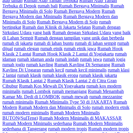
atap taman
Rumah Atap Taman Terbuka
Rumah Atap Taman
Terbuka di Depok
rumah bali
Rumah Bergaya Minimalis
Rumah
Bergaya Minimalis di Solo
Rumah Bergaya Modern
Rumah
Bergaya Modern dan Minimalis
Rumah Bergaya Modern dan
Minimalis di Solo
Rumah Bergaya Modern di Solo
rumah
bertingkat
Rumah dan Klinik di Jakarta Selatan
Rumah dengan
Sirkulasi Udara yang baik
Rumah dengan Sirkulasi Udara yang baik
di Lahan Sempit
Rumah dengan tampilan yang unik dan berbeda
rumah di jakarta
rumah di lahan buntu
rumah di lahan sempit
rumah
dijual
rumah elegan
rumah etnik
rumah etnik jawa
Rumah Hook
Klasik 2 Lantai
Rumah Hook Klasik 2 Lantai di Yogjakarta
rumah
idaman
rumah idaman anda
rumah indah
rumah jawa
rumah jogja
rumah joglo
rumah kavling
Rumah Kavling Di Semarang
Rumah
Kavling Di Ungaran
rumah kecil
rumah kecil minimalis
rumah klasi
2 lantai
rumah klasik
rumah klasik eropa
rumah klasik jakarta
Rumah Klasik Lantai 2
Rumah Klasik Lantai 2 di Citra Gran
Cibubur
Rumah Kos Mewah Di Yogyakarta
rumah kos modern
minimalis
rumah Lombok
rumah memanjang
Rumah Menambah
Kamar Mr. Dedi di LOMBOK
rumah mewah
rumah mezzanine
rumah minimalis
Rumah Minimalis Type 50 di JAKARTA
Rumah
Modern
Rumah Modern dan Minimalis di Solo
rumah modern etnik
rumah modern minimalis
Rumah Modern Minimalis
BUTON(SulTeng)
Rumah Modern Minimalis di MAKASSAR
Rumah Modern Minimalis sederhana
Rumah Modern Minimalis
sederhana di Tangerang
rumah modern tropis
Rumah modern tropis