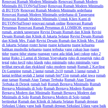
Renovasi Rumah Modern Minimalis
Renovasi Rumah Modern
Minimalis BUTON(SulTeng)
Renovasi Rumah Modern Minimalis
di BUTON
Renovasi Rumah Modern Minimalis sederhana
Renovasi Rumah Modern Minimalis sederhana di Tangerang
Renovasi Rumah Modern Minimalis Untuk Klien Kami di
BUTON(SulTeng)
renovasi rumah online
Renovasi Rumah
Perumnas
Renovasi Rumah Perumnas di LOMBOK
renovasi
rumah. arsitek tangerang
Revisi Desain Rumah dan Klinik
Revisi
Desain Rumah dan Klinik di Jakarta Selatan
Revisi Desain Rumah
dan Klinik Mrs. Falah
Revisi Desain Rumah dan Klinik Mrs. Falah
di Jakarta Selatan
roster hujan
ruang keluarga
ruang keluarga
bahkan musholla keluarga
ruang terbuka yang cukup luas
ruang
tidur
ruang tidur utama
ruangan yang ada tidak lagi cukup
ruko 2
lantai
Ruko 2 Lantai di Sleman Yogyakarta
ruko di nganjuk
ruko di
tegal
ruko kecil
ruko klasik
ruko minimalis
ruko minimalis yang
terlihat mewah dan eksklusif
ruko modern
rumah
Rumah 2 Kavling
Di Gamping
rumah 2 lantai
rumah 2x10
rumah 3 lantai
rumah 3
lantai terlihat seolah 2 lantai
rumah 6m*11m
rumah adat jawa
rumah
atap taman
Rumah Atap Taman Terbuka
Rumah Atap Taman
Terbuka di Depok
rumah bali
Rumah Bergaya Minimalis
Rumah
Bergaya Minimalis di Solo
Rumah Bergaya Modern
Rumah
Bergaya Modern dan Minimalis
Rumah Bergaya Modern dan
Minimalis di Solo
Rumah Bergaya Modern di Solo
rumah
bertingkat
Rumah dan Klinik di Jakarta Selatan
Rumah dengan
Sirkulasi Udara yang baik
Rumah dengan Sirkulasi Udara yang baik