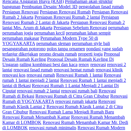
Rencana Anggaran Biaya (RAB)
Pemahaman akan struktur
bangunan
Pembuatan Desain/ Model 3D
pengolahan fasad rumah
Persiapan Renovasi
Persiapan Renovasi Rumah
Persiapan Renovasi
Rumah 2 Jakarta
Persiapan Renovasi Rumah 2 lantai
Persiapan
Renovasi Rumah 2 Lantai di Jakarta
Persiapan Renovasi Rumah 2
lantai Mrs. Arum di Jakarta
Persiapan Sebelum Renovasi
perumahan
perumahan jogja
perumahan kecil
perumahan lahan sempit
perumahan makasar
Perumahan Modern Type 50 di
YOGYAKARTA
perumahan sleman
perumahan style bali
pesanggrahan potorono
polos tanpa ornamen
pondasi yang sudah
terlanjur dikerjakan
promo desain rumah
properti jogja
Proposal
Desain Rumah Kavling
Proposal Desain Rumah Kavling Di
Ungaran
railing kombinasi besi dan kaca
renov
renovasi
renovasi 2
lantai
renovasi fasad rumah
renovasi hemat rumah
renovasi klinik
renovasi kos
renovasi rumah
Renovasi Rumah 1 lantai
Renovasi
rumah 1 lantai menjadi 2 lantai
Renovasi Rumah 1 lantai menjadi 2
lantai di Bekasi
Renovasi Rumah 1 Lantai Menjadi 2 Lantai Di
Ciputat
renovasi rumah 2 lantai
renovasi rumah bali
Renovasi
Rumah di Bekasi
Renovasi Rumah di Citra Gran Cibubur
Renovasi
Rumah di YOGYAKARTA
renovasi rumah jakarta
Renovasi
Rumah Klasik Lantai 2
Renovasi Rumah Klasik Lantai 2 di Citra
Gran Cibubur
Renovasi Rumah Lama Menjadi Rumah Baru
Renovasi Rumah Menambah Kamar
Renovasi Rumah Menambah
Kamar di LOMBOK
Renovasi Rumah Menambah Kamar Mr. Dedi
di LOMBOK
renovasi rumah minimalis
Renovasi Rumah Modern