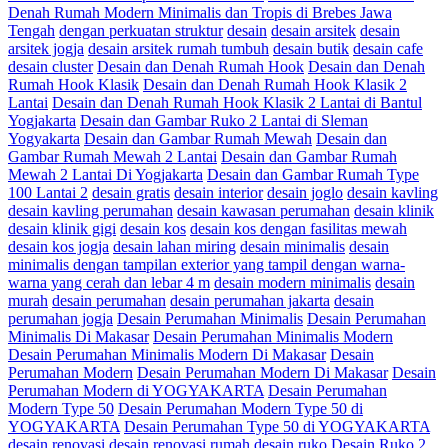
Denah Rumah Modern Minimalis dan Tropis di Brebes Jawa
Tengah
dengan perkuatan struktur
desain
desain arsitek
desain
arsitek jogja
desain arsitek rumah tumbuh
desain butik
desain cafe
desain cluster
Desain dan Denah Rumah Hook
Desain dan Denah
Rumah Hook Klasik
Desain dan Denah Rumah Hook Klasik 2
Lantai
Desain dan Denah Rumah Hook Klasik 2 Lantai di Bantul
Yogjakarta
Desain dan Gambar Ruko 2 Lantai di Sleman
Yogyakarta
Desain dan Gambar Rumah Mewah
Desain dan
Gambar Rumah Mewah 2 Lantai
Desain dan Gambar Rumah
Mewah 2 Lantai Di Yogjakarta
Desain dan Gambar Rumah Type
100 Lantai 2
desain gratis
desain interior
desain joglo
desain kavling
desain kavling perumahan
desain kawasan perumahan
desain klinik
desain klinik gigi
desain kos
desain kos dengan fasilitas mewah
desain kos jogja
desain lahan miring
desain minimalis
desain
minimalis dengan tampilan exterior yang tampil dengan warna-
warna yang cerah dan lebar 4 m
desain modern minimalis
desain
murah
desain perumahan
desain perumahan jakarta
desain
perumahan jogja
Desain Perumahan Minimalis
Desain Perumahan
Minimalis Di Makasar
Desain Perumahan Minimalis Modern
Desain Perumahan Minimalis Modern Di Makasar
Desain
Perumahan Modern
Desain Perumahan Modern Di Makasar
Desain
Perumahan Modern di YOGYAKARTA
Desain Perumahan
Modern Type 50
Desain Perumahan Modern Type 50 di
YOGYAKARTA
Desain Perumahan Type 50 di YOGYAKARTA
desain renovasi
desain renovasi rumah
desain ruko
Desain Ruko 2