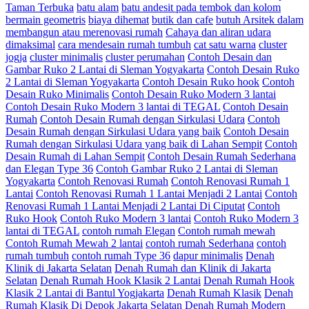
Taman Terbuka
batu alam
batu andesit pada tembok dan kolom
bermain geometris
biaya dihemat
butik dan cafe
butuh Arsitek dalam
membangun atau merenovasi rumah
Cahaya dan aliran udara
dimaksimal
cara mendesain rumah tumbuh
cat satu warna
cluster
jogja
cluster minimalis
cluster perumahan
Contoh Desain dan
Gambar Ruko 2 Lantai di Sleman Yogyakarta
Contoh Desain Ruko
2 Lantai di Sleman Yogyakarta
Contoh Desain Ruko hook
Contoh
Desain Ruko Minimalis
Contoh Desain Ruko Modern 3 lantai
Contoh Desain Ruko Modern 3 lantai di TEGAL
Contoh Desain
Rumah
Contoh Desain Rumah dengan Sirkulasi Udara
Contoh
Desain Rumah dengan Sirkulasi Udara yang baik
Contoh Desain
Rumah dengan Sirkulasi Udara yang baik di Lahan Sempit
Contoh
Desain Rumah di Lahan Sempit
Contoh Desain Rumah Sederhana
dan Elegan Type 36
Contoh Gambar Ruko 2 Lantai di Sleman
Yogyakarta
Contoh Renovasi Rumah
Contoh Renovasi Rumah 1
Lantai
Contoh Renovasi Rumah 1 Lantai Menjadi 2 Lantai
Contoh
Renovasi Rumah 1 Lantai Menjadi 2 Lantai Di Ciputat
Contoh
Ruko Hook
Contoh Ruko Modern 3 lantai
Contoh Ruko Modern 3
lantai di TEGAL
contoh rumah Elegan
Contoh rumah mewah
Contoh Rumah Mewah 2 lantai
contoh rumah Sederhana
contoh
rumah tumbuh
contoh rumah Type 36
dapur minimalis
Denah
Klinik di Jakarta Selatan
Denah Rumah dan Klinik di Jakarta
Selatan
Denah Rumah Hook Klasik 2 Lantai
Denah Rumah Hook
Klasik 2 Lantai di Bantul Yogjakarta
Denah Rumah Klasik
Denah
Rumah Klasik Di Depok Jakarta Selatan
Denah Rumah Modern