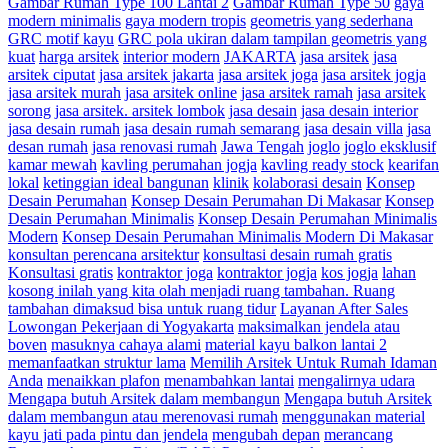
Gambar Rumah Type 100 Lantai 2
Gambar Rumah Type 50
gaya
modern minimalis
gaya modern tropis
geometris yang sederhana
GRC motif kayu
GRC pola ukiran dalam tampilan geometris yang
kuat
harga arsitek
interior modern
JAKARTA
jasa arsitek
jasa
arsitek ciputat
jasa arsitek jakarta
jasa arsitek joga
jasa arsitek jogja
jasa arsitek murah
jasa arsitek online
jasa arsitek ramah
jasa arsitek
sorong
jasa arsitek. arsitek lombok
jasa desain
jasa desain interior
jasa desain rumah
jasa desain rumah semarang
jasa desain villa
jasa
desan rumah
jasa renovasi rumah
Jawa Tengah
joglo
joglo eksklusif
kamar mewah
kavling perumahan jogja
kavling ready stock
kearifan
lokal
ketinggian ideal bangunan
klinik
kolaborasi desain
Konsep
Desain Perumahan
Konsep Desain Perumahan Di Makasar
Konsep
Desain Perumahan Minimalis
Konsep Desain Perumahan Minimalis
Modern
Konsep Desain Perumahan Minimalis Modern Di Makasar
konsultan perencana arsitektur
konsultasi desain rumah gratis
Konsultasi gratis
kontraktor joga
kontraktor jogja
kos jogja
lahan
kosong inilah yang kita olah menjadi ruang tambahan. Ruang
tambahan dimaksud bisa untuk ruang tidur
Layanan After Sales
Lowongan Pekerjaan di Yogyakarta
maksimalkan jendela atau
boven
masuknya cahaya alami
material kayu balkon lantai 2
memanfaatkan struktur lama
Memilih Arsitek Untuk Rumah Idaman
Anda
menaikkan plafon
menambahkan lantai
mengalirnya udara
Mengapa butuh Arsitek dalam membangun
Mengapa butuh Arsitek
dalam membangun atau merenovasi rumah
menggunakan material
kayu jati pada pintu dan jendela
mengubah depan
merancang