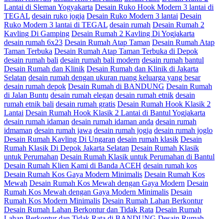
Lantai di Sleman Yogyakarta
Desain Ruko Hook Modern 3 lantai di
TEGAL
desain ruko jogja
Desain Ruko Modern 3 lantai
Desain
Ruko Modern 3 lantai di TEGAL
desain rumah
Desain Rumah 2
Kavling Di Gamping
Desain Rumah 2 Kavling Di Yogjakarta
desain rumah 6x23
Desain Rumah Atap Taman
Desain Rumah Atap
Taman Terbuka
Desain Rumah Atap Taman Terbuka di Depok
desain rumah bali
desain rumah bali modern
desain rumah bantul
Desain Rumah dan Klinik
Desain Rumah dan Klinik di Jakarta
Selatan
desain rumah dengan ukuran ruang keluarga yang besar
desain rumah depok
Desain Rumah di BANDUNG
Desain Rumah
di Jalan Buntu
desain rumah elegan
desain rumah etnik
desain
rumah etnik bali
desain rumah gratis
Desain Rumah Hook Klasik 2
Lantai
Desain Rumah Hook Klasik 2 Lantai di Bantul Yogjakarta
desain rumah idaman
desain rumah idaman anda
desain rumah
idmaman
desain rumah jawa
desain rumah jogja
desain rumah joglo
Desain Rumah Kavling Di Ungaran
desain rumah klasik
Desain
Rumah Klasik Di Depok Jakarta Selatan
Desain Rumah Klasik
untuk Perumahan
Desain Rumah Klasik untuk Perumahan di Bantul
Desain Rumah Klien Kami di Banda ACEH
desain rumah kos
Desain Rumah Kos Gaya Modern Minimalis
Desain Rumah Kos
Mewah
Desain Rumah Kos Mewah dengan Gaya Modern
Desain
Rumah Kos Mewah dengan Gaya Modern Minimalis
Desain
Rumah Kos Modern Minimalis
Desain Rumah Lahan Berkontur
Desain Rumah Lahan Berkontur dan Tidak Rata
Desain Rumah
Lahan Berkontur dan Tidak Rata di BANDUNG
Desain Rumah