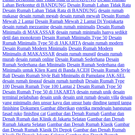
Lahan Berkontur di BANDUNG
Desain Rumah Lahan Tidak Rata
Desain Rumah Lahan Tidak Rata di BANDUNG
desain rumah
makasar
desain rumah megah
desain rumah mewah
Desain Rumah
Mewah 2 Lantai
Desain Rumah Mewah 2 Lantai Di Yogjakarta
desain rumah mezzanine
desain rumah minimalis
Desain Rumah
Minimalis di MAKASSAR
desain rumah minimalis hanya sedikit
detil dan monokrom
Desain Rumah Minimalis Type 50
Desain
Rumah Minimalis Type 50 di JAKARTA
desain rumah modern
Desain Rumah Modern Minimalis
Desain Rumah Modern
Minimalis di MAKASSAR
desain rumah mungil
desain rumah
murah
desain rumah online
Desain Rumah Sederhana
Desain
Rumah Sederhana dan Minimalis
Desain Rumah Sederhana dan
Minimalis untuk Klien Kami di Banda ACEH
Desain Rumah Style
Bali
Desain Rumah Style Bali Minimalis di Pamulang JAK-SEL
desain rumah tinggal
desain rumah tumbuh
Desain Rumah Type
100
Desain Rumah Type 100 Lantai 2
Desain Rumah Type 50
Desain Rumah Type 50 di JAKARTA
desain rumah unik
desain
terminal pelabuhan
desain unik
desain unit rumah
desain villa
desain
yang minimalis dgn unsur kayu dan unsur batu
dinding tampil tanpa
finishing
Dokumen Gambar diberikan
estetika mendesain bangunan
fasad ruko
finisfing cat
Gambar dan Denah Rumah
Gambar dan
Denah Rumah dan Klinik di Jakarta Selatan
Gambar dan Denah
Rumah Jakarta Selatan
Gambar dan Denah Rumah Klasik
Gambar
dan Denah Rumah Klasik Di Depok
Gambar dan Denah Rumah