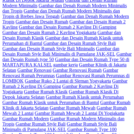
Klasik Di Depok Jakarta Selatan
Gambar dan Denah Rumah
Modern Minimalis
Gambar dan Denah Rumah Modern Minimalis
dan Tropis
Gambar dan Denah Rumah Modern Minimalis dan
Tropis di Brebes Jawa Tengah
Gambar dan Denah Rumah Modern
Tropis
Gambar dan Desain Rumah
Gambar dan Desain Rumah 2
Kavling
Gambar dan Desain Rumah 2 Kavling Di Gamping
Gambar dan Desain Rumah 2 Kavling Yogjakarta
Gambar dan
Desain Rumah Klasik
Gambar dan Desain Rumah Klasik untuk
Perumahan di Bantul
Gambar dan Desain Rumah Style Bali
Gambar dan Desain Rumah Style Bali Minimalis
Gambar dan
Desain Rumah Style Bali Minimalis di Pamulang JAK-SEL
Gambar
dan Desain Rumah type 50
Gambar dan Desain Rumah Type 50 di
MARTAPURA KALSEL
gambar kerja
Gambar Klinik di Jakarta
Selatan
Gambar Renovasi
Gambar Renovasi Rumah
Gambar
Renovasi Rumah Perumnas
Gambar Renovasi Rumah Perumnas di
LOMBOK
Gambar Ruko 2 Lantai di Sleman Yogyakarta
Gambar
Rumah 2 Kavling Di Gamping
Gambar Rumah 2 Kavling Di
Yogjakarta
Gambar Rumah Klasik
Gambar Rumah Klasik Di
Depok Jakarta Selatan
Gambar Rumah Klasik untuk Perumahan
Gambar Rumah Klasik untuk Perumahan di Bantul
Gambar Rumah
Klinik di Jakarta Selatan
Gambar Rumah Mewah
Gambar Rumah
Mewah 2 Lantai
Gambar Rumah Mewah 2 Lantai Di Yogjakarta
Gambar Rumah Modern
Gambar Rumah Modern Minimalis dan
Tropis
Gambar Rumah Style Bali
Gambar Rumah Style Bali
Minimalis di Pamulang JAK-SEL
Gambar Rumah Type 100