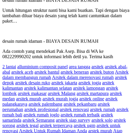
desain rumah idaman
-
BIAYA DESAIN RUMAH
Untuk hitungan struktur nanti bisa kami buatkan. Tapi dengan biaya
tambahan diluar biaya desain yang telah kami cantumkan dalam
paket…
desain rumah idaman
-
BIAYA DESAIN RUMAH
Ada contoh yang mendekati Pak Asep. Bisa di WA ke
082229990202 untuk informasi lebih detil ya. Terima kasih
2 lantai
alluminium composit panel
area tangga
arsitek
arsitek abal-
abal
arsitek aceh
arsitek bantul
arsitek beneran
arsitek buton
Arsitek
dalam membangun rumah
Arsitek dalam merenovasi rumah
arsitek
depok
arsitek desain ruko
arsitek jakarta
arsitek jogja
arsitek
kalimantan
arsitek kalimantan selatan
arsitek lamongan
arsitek
lombok
arsitek makasar
arsitek Malang
arsitek martapura
arsitek
medan
arsitek murah
arsitek murah jogja
arsitek online
arsitek
palangkaraya
arsitek palembang
arsitek pekanbaru
arsitek
perumahan
arsitek profesional
arsitek renovasi
arsitek rumah
arsitek
rumah bali
arsitek rumah joglo
arsitek rumah terbaik
arsitek
samarinda
arsitek Semarang
arsitek siap survey
arsitek solo
arsitek
sorong
arsitek tegal
arsitek terpercaya
arsitek ugm
arsitek untuk
renovasi
Arsitek Untuk Rumah Idaman Anda
arstek murah
Atap