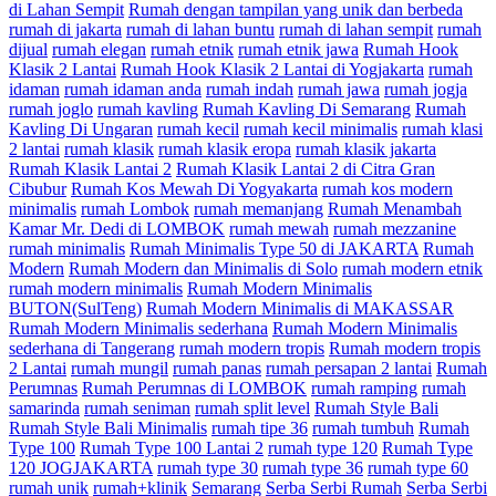
di Lahan Sempit
Rumah dengan tampilan yang unik dan berbeda
rumah di jakarta
rumah di lahan buntu
rumah di lahan sempit
rumah
dijual
rumah elegan
rumah etnik
rumah etnik jawa
Rumah Hook
Klasik 2 Lantai
Rumah Hook Klasik 2 Lantai di Yogjakarta
rumah
idaman
rumah idaman anda
rumah indah
rumah jawa
rumah jogja
rumah joglo
rumah kavling
Rumah Kavling Di Semarang
Rumah
Kavling Di Ungaran
rumah kecil
rumah kecil minimalis
rumah klasi
2 lantai
rumah klasik
rumah klasik eropa
rumah klasik jakarta
Rumah Klasik Lantai 2
Rumah Klasik Lantai 2 di Citra Gran
Cibubur
Rumah Kos Mewah Di Yogyakarta
rumah kos modern
minimalis
rumah Lombok
rumah memanjang
Rumah Menambah
Kamar Mr. Dedi di LOMBOK
rumah mewah
rumah mezzanine
rumah minimalis
Rumah Minimalis Type 50 di JAKARTA
Rumah
Modern
Rumah Modern dan Minimalis di Solo
rumah modern etnik
rumah modern minimalis
Rumah Modern Minimalis
BUTON(SulTeng)
Rumah Modern Minimalis di MAKASSAR
Rumah Modern Minimalis sederhana
Rumah Modern Minimalis
sederhana di Tangerang
rumah modern tropis
Rumah modern tropis
2 Lantai
rumah mungil
rumah panas
rumah persapan 2 lantai
Rumah
Perumnas
Rumah Perumnas di LOMBOK
rumah ramping
rumah
samarinda
rumah seniman
rumah split level
Rumah Style Bali
Rumah Style Bali Minimalis
rumah tipe 36
rumah tumbuh
Rumah
Type 100
Rumah Type 100 Lantai 2
rumah type 120
Rumah Type
120 JOGJAKARTA
rumah type 30
rumah type 36
rumah type 60
rumah unik
rumah+klinik
Semarang
Serba Serbi Rumah
Serba Serbi