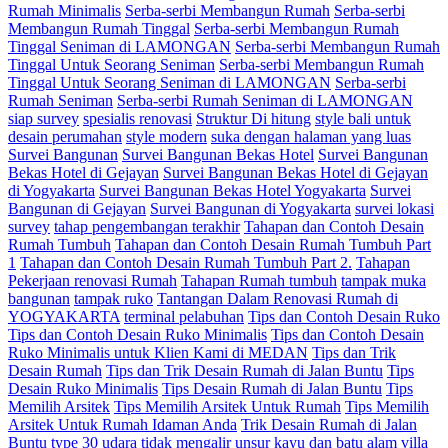
Rumah Minimalis
Serba-serbi Membangun Rumah
Serba-serbi
Membangun Rumah Tinggal
Serba-serbi Membangun Rumah
Tinggal Seniman di LAMONGAN
Serba-serbi Membangun Rumah
Tinggal Untuk Seorang Seniman
Serba-serbi Membangun Rumah
Tinggal Untuk Seorang Seniman di LAMONGAN
Serba-serbi
Rumah Seniman
Serba-serbi Rumah Seniman di LAMONGAN
siap survey
spesialis renovasi
Struktur Di hitung
style bali untuk
desain perumahan
style modern
suka dengan halaman yang luas
Survei Bangunan
Survei Bangunan Bekas Hotel
Survei Bangunan
Bekas Hotel di Gejayan
Survei Bangunan Bekas Hotel di Gejayan
di Yogyakarta
Survei Bangunan Bekas Hotel Yogyakarta
Survei
Bangunan di Gejayan
Survei Bangunan di Yogyakarta
survei lokasi
survey
tahap pengembangan terakhir
Tahapan dan Contoh Desain
Rumah Tumbuh
Tahapan dan Contoh Desain Rumah Tumbuh Part
1
Tahapan dan Contoh Desain Rumah Tumbuh Part 2.
Tahapan
Pekerjaan renovasi Rumah
Tahapan Rumah tumbuh
tampak muka
bangunan
tampak ruko
Tantangan Dalam Renovasi Rumah di
YOGYAKARTA
terminal pelabuhan
Tips dan Contoh Desain Ruko
Tips dan Contoh Desain Ruko Minimalis
Tips dan Contoh Desain
Ruko Minimalis untuk Klien Kami di MEDAN
Tips dan Trik
Desain Rumah
Tips dan Trik Desain Rumah di Jalan Buntu
Tips
Desain Ruko Minimalis
Tips Desain Rumah di Jalan Buntu
Tips
Memilih Arsitek
Tips Memilih Arsitek Untuk Rumah
Tips Memilih
Arsitek Untuk Rumah Idaman Anda
Trik Desain Rumah di Jalan
Buntu
type 30
udara tidak mengalir
unsur kayu dan batu alam
villa