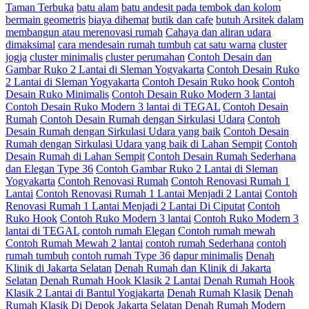
Taman Terbuka
batu alam
batu andesit pada tembok dan kolom
bermain geometris
biaya dihemat
butik dan cafe
butuh Arsitek dalam
membangun atau merenovasi rumah
Cahaya dan aliran udara
dimaksimal
cara mendesain rumah tumbuh
cat satu warna
cluster
jogja
cluster minimalis
cluster perumahan
Contoh Desain dan
Gambar Ruko 2 Lantai di Sleman Yogyakarta
Contoh Desain Ruko
2 Lantai di Sleman Yogyakarta
Contoh Desain Ruko hook
Contoh
Desain Ruko Minimalis
Contoh Desain Ruko Modern 3 lantai
Contoh Desain Ruko Modern 3 lantai di TEGAL
Contoh Desain
Rumah
Contoh Desain Rumah dengan Sirkulasi Udara
Contoh
Desain Rumah dengan Sirkulasi Udara yang baik
Contoh Desain
Rumah dengan Sirkulasi Udara yang baik di Lahan Sempit
Contoh
Desain Rumah di Lahan Sempit
Contoh Desain Rumah Sederhana
dan Elegan Type 36
Contoh Gambar Ruko 2 Lantai di Sleman
Yogyakarta
Contoh Renovasi Rumah
Contoh Renovasi Rumah 1
Lantai
Contoh Renovasi Rumah 1 Lantai Menjadi 2 Lantai
Contoh
Renovasi Rumah 1 Lantai Menjadi 2 Lantai Di Ciputat
Contoh
Ruko Hook
Contoh Ruko Modern 3 lantai
Contoh Ruko Modern 3
lantai di TEGAL
contoh rumah Elegan
Contoh rumah mewah
Contoh Rumah Mewah 2 lantai
contoh rumah Sederhana
contoh
rumah tumbuh
contoh rumah Type 36
dapur minimalis
Denah
Klinik di Jakarta Selatan
Denah Rumah dan Klinik di Jakarta
Selatan
Denah Rumah Hook Klasik 2 Lantai
Denah Rumah Hook
Klasik 2 Lantai di Bantul Yogjakarta
Denah Rumah Klasik
Denah
Rumah Klasik Di Depok Jakarta Selatan
Denah Rumah Modern