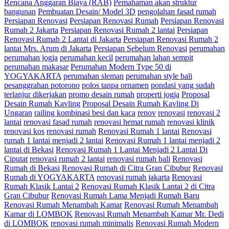
Rencana Anggaran Biaya (RAB)
Pemahaman akan struktur
bangunan
Pembuatan Desain/ Model 3D
pengolahan fasad rumah
Persiapan Renovasi
Persiapan Renovasi Rumah
Persiapan Renovasi
Rumah 2 Jakarta
Persiapan Renovasi Rumah 2 lantai
Persiapan
Renovasi Rumah 2 Lantai di Jakarta
Persiapan Renovasi Rumah 2
lantai Mrs. Arum di Jakarta
Persiapan Sebelum Renovasi
perumahan
perumahan jogja
perumahan kecil
perumahan lahan sempit
perumahan makasar
Perumahan Modern Type 50 di
YOGYAKARTA
perumahan sleman
perumahan style bali
pesanggrahan potorono
polos tanpa ornamen
pondasi yang sudah
terlanjur dikerjakan
promo desain rumah
properti jogja
Proposal
Desain Rumah Kavling
Proposal Desain Rumah Kavling Di
Ungaran
railing kombinasi besi dan kaca
renov
renovasi
renovasi 2
lantai
renovasi fasad rumah
renovasi hemat rumah
renovasi klinik
renovasi kos
renovasi rumah
Renovasi Rumah 1 lantai
Renovasi
rumah 1 lantai menjadi 2 lantai
Renovasi Rumah 1 lantai menjadi 2
lantai di Bekasi
Renovasi Rumah 1 Lantai Menjadi 2 Lantai Di
Ciputat
renovasi rumah 2 lantai
renovasi rumah bali
Renovasi
Rumah di Bekasi
Renovasi Rumah di Citra Gran Cibubur
Renovasi
Rumah di YOGYAKARTA
renovasi rumah jakarta
Renovasi
Rumah Klasik Lantai 2
Renovasi Rumah Klasik Lantai 2 di Citra
Gran Cibubur
Renovasi Rumah Lama Menjadi Rumah Baru
Renovasi Rumah Menambah Kamar
Renovasi Rumah Menambah
Kamar di LOMBOK
Renovasi Rumah Menambah Kamar Mr. Dedi
di LOMBOK
renovasi rumah minimalis
Renovasi Rumah Modern