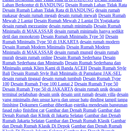
Lahan Berkontur di BANDUNG
Desain Rumah Lahan Tidak Rata
Desain Rumah Lahan Tidak Rata di BANDUNG
desain rumah
makasar
desain rumah megah
desain rumah mewah
Desain Rumah
Mewah 2 Lantai
Desain Rumah Mewah 2 Lantai Di Yogjakarta
desain rumah mezzanine
desain rumah minimalis
Desain Rumah
Minimalis di MAKASSAR
desain rumah minimalis hanya sedikit
detil dan monokrom
Desain Rumah Minimalis Type 50
Desain
Rumah Minimalis Type 50 di JAKARTA
desain rumah modern
Desain Rumah Modern Minimalis
Desain Rumah Modern
Minimalis di MAKASSAR
desain rumah mungil
desain rumah
murah
desain rumah online
Desain Rumah Sederhana
Desain
Rumah Sederhana dan Minimalis
Desain Rumah Sederhana dan
Minimalis untuk Klien Kami di Banda ACEH
Desain Rumah Style
Bali
Desain Rumah Style Bali Minimalis di Pamulang JAK-SEL
desain rumah tinggal
desain rumah tumbuh
Desain Rumah Type
100
Desain Rumah Type 100 Lantai 2
Desain Rumah Type 50
Desain Rumah Type 50 di JAKARTA
desain rumah unik
desain
terminal pelabuhan
desain unik
desain unit rumah
desain villa
desain
yang minimalis dgn unsur kayu dan unsur batu
dinding tampil tanpa
finishing
Dokumen Gambar diberikan
estetika mendesain bangunan
fasad ruko
finisfing cat
Gambar dan Denah Rumah
Gambar dan
Denah Rumah dan Klinik di Jakarta Selatan
Gambar dan Denah
Rumah Jakarta Selatan
Gambar dan Denah Rumah Klasik
Gambar
dan Denah Rumah Klasik Di Depok
Gambar dan Denah Rumah