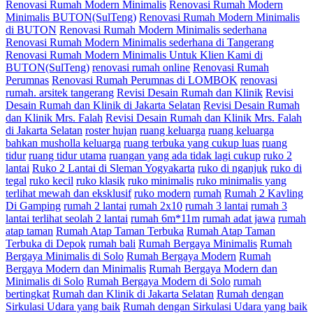
Renovasi Rumah Modern Minimalis
Renovasi Rumah Modern
Minimalis BUTON(SulTeng)
Renovasi Rumah Modern Minimalis
di BUTON
Renovasi Rumah Modern Minimalis sederhana
Renovasi Rumah Modern Minimalis sederhana di Tangerang
Renovasi Rumah Modern Minimalis Untuk Klien Kami di
BUTON(SulTeng)
renovasi rumah online
Renovasi Rumah
Perumnas
Renovasi Rumah Perumnas di LOMBOK
renovasi
rumah. arsitek tangerang
Revisi Desain Rumah dan Klinik
Revisi
Desain Rumah dan Klinik di Jakarta Selatan
Revisi Desain Rumah
dan Klinik Mrs. Falah
Revisi Desain Rumah dan Klinik Mrs. Falah
di Jakarta Selatan
roster hujan
ruang keluarga
ruang keluarga
bahkan musholla keluarga
ruang terbuka yang cukup luas
ruang
tidur
ruang tidur utama
ruangan yang ada tidak lagi cukup
ruko 2
lantai
Ruko 2 Lantai di Sleman Yogyakarta
ruko di nganjuk
ruko di
tegal
ruko kecil
ruko klasik
ruko minimalis
ruko minimalis yang
terlihat mewah dan eksklusif
ruko modern
rumah
Rumah 2 Kavling
Di Gamping
rumah 2 lantai
rumah 2x10
rumah 3 lantai
rumah 3
lantai terlihat seolah 2 lantai
rumah 6m*11m
rumah adat jawa
rumah
atap taman
Rumah Atap Taman Terbuka
Rumah Atap Taman
Terbuka di Depok
rumah bali
Rumah Bergaya Minimalis
Rumah
Bergaya Minimalis di Solo
Rumah Bergaya Modern
Rumah
Bergaya Modern dan Minimalis
Rumah Bergaya Modern dan
Minimalis di Solo
Rumah Bergaya Modern di Solo
rumah
bertingkat
Rumah dan Klinik di Jakarta Selatan
Rumah dengan
Sirkulasi Udara yang baik
Rumah dengan Sirkulasi Udara yang baik