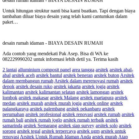
desain rumah idaman
-
BIAYA DESAIN RUMAH
Untuk hitungan struktur nanti bisa kami buatkan. Tapi dengan biaya
tambahan diluar biaya desain yang telah kami cantumkan dalam
paket…
desain rumah idaman
-
BIAYA DESAIN RUMAH
Ada contoh yang mendekati Pak Asep. Bisa di WA ke
082229990202 untuk informasi lebih detil ya. Terima kasih
2 lantai
alluminium composit panel
area tangga
arsitek
arsitek abal-
abal
arsitek aceh
arsitek bantul
arsitek beneran
arsitek buton
Arsitek
dalam membangun rumah
Arsitek dalam merenovasi rumah
arsitek
depok
arsitek desain ruko
arsitek jakarta
arsitek jogja
arsitek
kalimantan
arsitek kalimantan selatan
arsitek lamongan
arsitek
lombok
arsitek makasar
arsitek Malang
arsitek martapura
arsitek
medan
arsitek murah
arsitek murah jogja
arsitek online
arsitek
palangkaraya
arsitek palembang
arsitek pekanbaru
arsitek
perumahan
arsitek profesional
arsitek renovasi
arsitek rumah
arsitek
rumah bali
arsitek rumah joglo
arsitek rumah terbaik
arsitek
samarinda
arsitek Semarang
arsitek siap survey
arsitek solo
arsitek
sorong
arsitek tegal
arsitek terpercaya
arsitek ugm
arsitek untuk
renovasi
Arsitek Untuk Rumah Idaman Anda
arstek murah
Atap