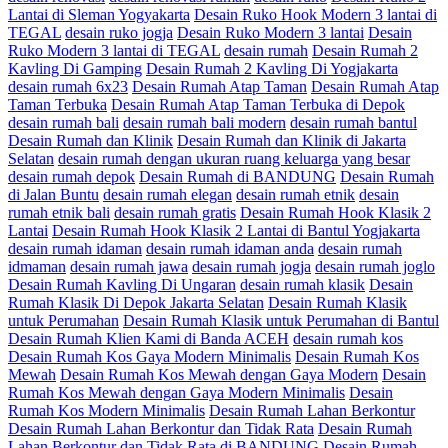
Lantai di Sleman Yogyakarta
Desain Ruko Hook Modern 3 lantai di
TEGAL
desain ruko jogja
Desain Ruko Modern 3 lantai
Desain
Ruko Modern 3 lantai di TEGAL
desain rumah
Desain Rumah 2
Kavling Di Gamping
Desain Rumah 2 Kavling Di Yogjakarta
desain rumah 6x23
Desain Rumah Atap Taman
Desain Rumah Atap
Taman Terbuka
Desain Rumah Atap Taman Terbuka di Depok
desain rumah bali
desain rumah bali modern
desain rumah bantul
Desain Rumah dan Klinik
Desain Rumah dan Klinik di Jakarta
Selatan
desain rumah dengan ukuran ruang keluarga yang besar
desain rumah depok
Desain Rumah di BANDUNG
Desain Rumah
di Jalan Buntu
desain rumah elegan
desain rumah etnik
desain
rumah etnik bali
desain rumah gratis
Desain Rumah Hook Klasik 2
Lantai
Desain Rumah Hook Klasik 2 Lantai di Bantul Yogjakarta
desain rumah idaman
desain rumah idaman anda
desain rumah
idmaman
desain rumah jawa
desain rumah jogja
desain rumah joglo
Desain Rumah Kavling Di Ungaran
desain rumah klasik
Desain
Rumah Klasik Di Depok Jakarta Selatan
Desain Rumah Klasik
untuk Perumahan
Desain Rumah Klasik untuk Perumahan di Bantul
Desain Rumah Klien Kami di Banda ACEH
desain rumah kos
Desain Rumah Kos Gaya Modern Minimalis
Desain Rumah Kos
Mewah
Desain Rumah Kos Mewah dengan Gaya Modern
Desain
Rumah Kos Mewah dengan Gaya Modern Minimalis
Desain
Rumah Kos Modern Minimalis
Desain Rumah Lahan Berkontur
Desain Rumah Lahan Berkontur dan Tidak Rata
Desain Rumah
Lahan Berkontur dan Tidak Rata di BANDUNG
Desain Rumah