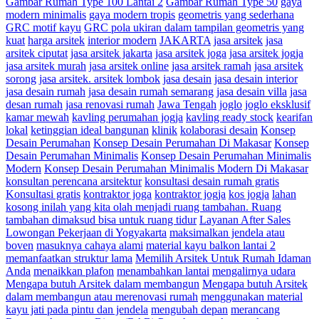
Gambar Rumah Type 100 Lantai 2
Gambar Rumah Type 50
gaya
modern minimalis
gaya modern tropis
geometris yang sederhana
GRC motif kayu
GRC pola ukiran dalam tampilan geometris yang
kuat
harga arsitek
interior modern
JAKARTA
jasa arsitek
jasa
arsitek ciputat
jasa arsitek jakarta
jasa arsitek joga
jasa arsitek jogja
jasa arsitek murah
jasa arsitek online
jasa arsitek ramah
jasa arsitek
sorong
jasa arsitek. arsitek lombok
jasa desain
jasa desain interior
jasa desain rumah
jasa desain rumah semarang
jasa desain villa
jasa
desan rumah
jasa renovasi rumah
Jawa Tengah
joglo
joglo eksklusif
kamar mewah
kavling perumahan jogja
kavling ready stock
kearifan
lokal
ketinggian ideal bangunan
klinik
kolaborasi desain
Konsep
Desain Perumahan
Konsep Desain Perumahan Di Makasar
Konsep
Desain Perumahan Minimalis
Konsep Desain Perumahan Minimalis
Modern
Konsep Desain Perumahan Minimalis Modern Di Makasar
konsultan perencana arsitektur
konsultasi desain rumah gratis
Konsultasi gratis
kontraktor joga
kontraktor jogja
kos jogja
lahan
kosong inilah yang kita olah menjadi ruang tambahan. Ruang
tambahan dimaksud bisa untuk ruang tidur
Layanan After Sales
Lowongan Pekerjaan di Yogyakarta
maksimalkan jendela atau
boven
masuknya cahaya alami
material kayu balkon lantai 2
memanfaatkan struktur lama
Memilih Arsitek Untuk Rumah Idaman
Anda
menaikkan plafon
menambahkan lantai
mengalirnya udara
Mengapa butuh Arsitek dalam membangun
Mengapa butuh Arsitek
dalam membangun atau merenovasi rumah
menggunakan material
kayu jati pada pintu dan jendela
mengubah depan
merancang