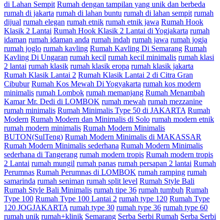
di Lahan Sempit
Rumah dengan tampilan yang unik dan berbeda
rumah di jakarta
rumah di lahan buntu
rumah di lahan sempit
rumah
dijual
rumah elegan
rumah etnik
rumah etnik jawa
Rumah Hook
Klasik 2 Lantai
Rumah Hook Klasik 2 Lantai di Yogjakarta
rumah
idaman
rumah idaman anda
rumah indah
rumah jawa
rumah jogja
rumah joglo
rumah kavling
Rumah Kavling Di Semarang
Rumah
Kavling Di Ungaran
rumah kecil
rumah kecil minimalis
rumah klasi
2 lantai
rumah klasik
rumah klasik eropa
rumah klasik jakarta
Rumah Klasik Lantai 2
Rumah Klasik Lantai 2 di Citra Gran
Cibubur
Rumah Kos Mewah Di Yogyakarta
rumah kos modern
minimalis
rumah Lombok
rumah memanjang
Rumah Menambah
Kamar Mr. Dedi di LOMBOK
rumah mewah
rumah mezzanine
rumah minimalis
Rumah Minimalis Type 50 di JAKARTA
Rumah
Modern
Rumah Modern dan Minimalis di Solo
rumah modern etnik
rumah modern minimalis
Rumah Modern Minimalis
BUTON(SulTeng)
Rumah Modern Minimalis di MAKASSAR
Rumah Modern Minimalis sederhana
Rumah Modern Minimalis
sederhana di Tangerang
rumah modern tropis
Rumah modern tropis
2 Lantai
rumah mungil
rumah panas
rumah persapan 2 lantai
Rumah
Perumnas
Rumah Perumnas di LOMBOK
rumah ramping
rumah
samarinda
rumah seniman
rumah split level
Rumah Style Bali
Rumah Style Bali Minimalis
rumah tipe 36
rumah tumbuh
Rumah
Type 100
Rumah Type 100 Lantai 2
rumah type 120
Rumah Type
120 JOGJAKARTA
rumah type 30
rumah type 36
rumah type 60
rumah unik
rumah+klinik
Semarang
Serba Serbi Rumah
Serba Serbi