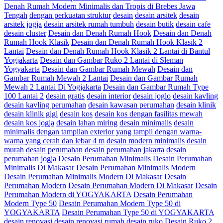
Denah Rumah Modern Minimalis dan Tropis di Brebes Jawa
Tengah
dengan perkuatan struktur
desain
desain arsitek
desain
arsitek jogja
desain arsitek rumah tumbuh
desain butik
desain cafe
desain cluster
Desain dan Denah Rumah Hook
Desain dan Denah
Rumah Hook Klasik
Desain dan Denah Rumah Hook Klasik 2
Lantai
Desain dan Denah Rumah Hook Klasik 2 Lantai di Bantul
Yogjakarta
Desain dan Gambar Ruko 2 Lantai di Sleman
Yogyakarta
Desain dan Gambar Rumah Mewah
Desain dan
Gambar Rumah Mewah 2 Lantai
Desain dan Gambar Rumah
Mewah 2 Lantai Di Yogjakarta
Desain dan Gambar Rumah Type
100 Lantai 2
desain gratis
desain interior
desain joglo
desain kavling
desain kavling perumahan
desain kawasan perumahan
desain klinik
desain klinik gigi
desain kos
desain kos dengan fasilitas mewah
desain kos jogja
desain lahan miring
desain minimalis
desain
minimalis dengan tampilan exterior yang tampil dengan warna-
warna yang cerah dan lebar 4 m
desain modern minimalis
desain
murah
desain perumahan
desain perumahan jakarta
desain
perumahan jogja
Desain Perumahan Minimalis
Desain Perumahan
Minimalis Di Makasar
Desain Perumahan Minimalis Modern
Desain Perumahan Minimalis Modern Di Makasar
Desain
Perumahan Modern
Desain Perumahan Modern Di Makasar
Desain
Perumahan Modern di YOGYAKARTA
Desain Perumahan
Modern Type 50
Desain Perumahan Modern Type 50 di
YOGYAKARTA
Desain Perumahan Type 50 di YOGYAKARTA
desain renovasi
desain renovasi rumah
desain ruko
Desain Ruko 2