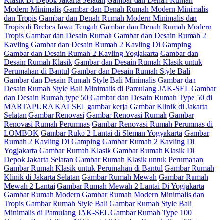
Klasik Di Depok Jakarta Selatan
Gambar dan Denah Rumah
Modern Minimalis
Gambar dan Denah Rumah Modern Minimalis
dan Tropis
Gambar dan Denah Rumah Modern Minimalis dan
Tropis di Brebes Jawa Tengah
Gambar dan Denah Rumah Modern
Tropis
Gambar dan Desain Rumah
Gambar dan Desain Rumah 2
Kavling
Gambar dan Desain Rumah 2 Kavling Di Gamping
Gambar dan Desain Rumah 2 Kavling Yogjakarta
Gambar dan
Desain Rumah Klasik
Gambar dan Desain Rumah Klasik untuk
Perumahan di Bantul
Gambar dan Desain Rumah Style Bali
Gambar dan Desain Rumah Style Bali Minimalis
Gambar dan
Desain Rumah Style Bali Minimalis di Pamulang JAK-SEL
Gambar
dan Desain Rumah type 50
Gambar dan Desain Rumah Type 50 di
MARTAPURA KALSEL
gambar kerja
Gambar Klinik di Jakarta
Selatan
Gambar Renovasi
Gambar Renovasi Rumah
Gambar
Renovasi Rumah Perumnas
Gambar Renovasi Rumah Perumnas di
LOMBOK
Gambar Ruko 2 Lantai di Sleman Yogyakarta
Gambar
Rumah 2 Kavling Di Gamping
Gambar Rumah 2 Kavling Di
Yogjakarta
Gambar Rumah Klasik
Gambar Rumah Klasik Di
Depok Jakarta Selatan
Gambar Rumah Klasik untuk Perumahan
Gambar Rumah Klasik untuk Perumahan di Bantul
Gambar Rumah
Klinik di Jakarta Selatan
Gambar Rumah Mewah
Gambar Rumah
Mewah 2 Lantai
Gambar Rumah Mewah 2 Lantai Di Yogjakarta
Gambar Rumah Modern
Gambar Rumah Modern Minimalis dan
Tropis
Gambar Rumah Style Bali
Gambar Rumah Style Bali
Minimalis di Pamulang JAK-SEL
Gambar Rumah Type 100