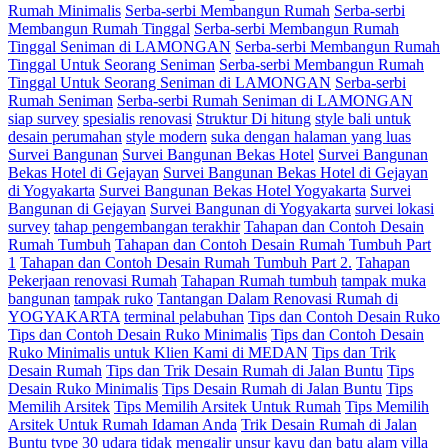
Rumah Minimalis
Serba-serbi Membangun Rumah
Serba-serbi
Membangun Rumah Tinggal
Serba-serbi Membangun Rumah
Tinggal Seniman di LAMONGAN
Serba-serbi Membangun Rumah
Tinggal Untuk Seorang Seniman
Serba-serbi Membangun Rumah
Tinggal Untuk Seorang Seniman di LAMONGAN
Serba-serbi
Rumah Seniman
Serba-serbi Rumah Seniman di LAMONGAN
siap survey
spesialis renovasi
Struktur Di hitung
style bali untuk
desain perumahan
style modern
suka dengan halaman yang luas
Survei Bangunan
Survei Bangunan Bekas Hotel
Survei Bangunan
Bekas Hotel di Gejayan
Survei Bangunan Bekas Hotel di Gejayan
di Yogyakarta
Survei Bangunan Bekas Hotel Yogyakarta
Survei
Bangunan di Gejayan
Survei Bangunan di Yogyakarta
survei lokasi
survey
tahap pengembangan terakhir
Tahapan dan Contoh Desain
Rumah Tumbuh
Tahapan dan Contoh Desain Rumah Tumbuh Part
1
Tahapan dan Contoh Desain Rumah Tumbuh Part 2.
Tahapan
Pekerjaan renovasi Rumah
Tahapan Rumah tumbuh
tampak muka
bangunan
tampak ruko
Tantangan Dalam Renovasi Rumah di
YOGYAKARTA
terminal pelabuhan
Tips dan Contoh Desain Ruko
Tips dan Contoh Desain Ruko Minimalis
Tips dan Contoh Desain
Ruko Minimalis untuk Klien Kami di MEDAN
Tips dan Trik
Desain Rumah
Tips dan Trik Desain Rumah di Jalan Buntu
Tips
Desain Ruko Minimalis
Tips Desain Rumah di Jalan Buntu
Tips
Memilih Arsitek
Tips Memilih Arsitek Untuk Rumah
Tips Memilih
Arsitek Untuk Rumah Idaman Anda
Trik Desain Rumah di Jalan
Buntu
type 30
udara tidak mengalir
unsur kayu dan batu alam
villa