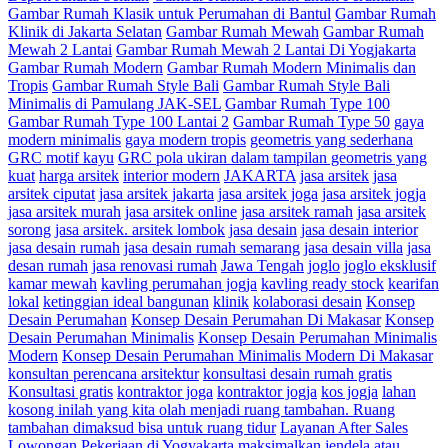
Gambar Rumah Klasik untuk Perumahan di Bantul
Gambar Rumah
Klinik di Jakarta Selatan
Gambar Rumah Mewah
Gambar Rumah
Mewah 2 Lantai
Gambar Rumah Mewah 2 Lantai Di Yogjakarta
Gambar Rumah Modern
Gambar Rumah Modern Minimalis dan
Tropis
Gambar Rumah Style Bali
Gambar Rumah Style Bali
Minimalis di Pamulang JAK-SEL
Gambar Rumah Type 100
Gambar Rumah Type 100 Lantai 2
Gambar Rumah Type 50
gaya
modern minimalis
gaya modern tropis
geometris yang sederhana
GRC motif kayu
GRC pola ukiran dalam tampilan geometris yang
kuat
harga arsitek
interior modern
JAKARTA
jasa arsitek
jasa
arsitek ciputat
jasa arsitek jakarta
jasa arsitek joga
jasa arsitek jogja
jasa arsitek murah
jasa arsitek online
jasa arsitek ramah
jasa arsitek
sorong
jasa arsitek. arsitek lombok
jasa desain
jasa desain interior
jasa desain rumah
jasa desain rumah semarang
jasa desain villa
jasa
desan rumah
jasa renovasi rumah
Jawa Tengah
joglo
joglo eksklusif
kamar mewah
kavling perumahan jogja
kavling ready stock
kearifan
lokal
ketinggian ideal bangunan
klinik
kolaborasi desain
Konsep
Desain Perumahan
Konsep Desain Perumahan Di Makasar
Konsep
Desain Perumahan Minimalis
Konsep Desain Perumahan Minimalis
Modern
Konsep Desain Perumahan Minimalis Modern Di Makasar
konsultan perencana arsitektur
konsultasi desain rumah gratis
Konsultasi gratis
kontraktor joga
kontraktor jogja
kos jogja
lahan
kosong inilah yang kita olah menjadi ruang tambahan. Ruang
tambahan dimaksud bisa untuk ruang tidur
Layanan After Sales
Lowongan Pekerjaan di Yogyakarta
maksimalkan jendela atau