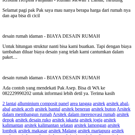
Selamat pagi pak Pak saya mau nanya berapa harga dari rumah nya
dan apa bisa di cicil
desain rumah idaman
-
BIAYA DESAIN RUMAH
Untuk hitungan struktur nanti bisa kami buatkan. Tapi dengan biaya
tambahan diluar biaya desain yang telah kami cantumkan dalam
paket…
desain rumah idaman
-
BIAYA DESAIN RUMAH
Ada contoh yang mendekati Pak Asep. Bisa di WA ke
082229990202 untuk informasi lebih detil ya. Terima kasih
2 lantai
alluminium composit panel
area tangga
arsitek
arsitek abal-
abal
arsitek aceh
arsitek bantul
arsitek beneran
arsitek buton
Arsitek
dalam membangun rumah
Arsitek dalam merenovasi rumah
arsitek
depok
arsitek desain ruko
arsitek jakarta
arsitek jogja
arsitek
kalimantan
arsitek kalimantan selatan
arsitek lamongan
arsitek
lombok
arsitek makasar
arsitek Malang
arsitek martapura
arsitek