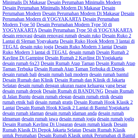
Minimalis Di Makasar
Desain Perumahan Minimalis Modern
Desain Perumahan Minimalis Modern Di Makasar
Desain
Perumahan Modern
Desain Perumahan Modern Di Makasar
Desain
Perumahan Modern di YOGYAKARTA
Desain Perumahan
Modern Type 50
Desain Perumahan Modern Type 50 di
YOGYAKARTA
Desain Perumahan Type 50 di YOGYAKARTA
desain renovasi
desain renovasi rumah
desain ruko
Desain Ruko 2
Lantai di Sleman Yogyakarta
Desain Ruko Hook Modern 3 lantai di
TEGAL
desain ruko jogja
Desain Ruko Modern 3 lantai
Desain
Ruko Modern 3 lantai di TEGAL
desain rumah
Desain Rumah 2
Kavling Di Gamping
Desain Rumah 2 Kavling Di Yogjakarta
desain rumah 6x23
Desain Rumah Atap Taman
Desain Rumah Atap
Taman Terbuka
Desain Rumah Atap Taman Terbuka di Depok
desain rumah bali
desain rumah bali modern
desain rumah bantul
Desain Rumah dan Klinik
Desain Rumah dan Klinik di Jakarta
Selatan
desain rumah dengan ukuran ruang keluarga yang besar
desain rumah depok
Desain Rumah di BANDUNG
Desain Rumah
di Jalan Buntu
desain rumah elegan
desain rumah etnik
desain
rumah etnik bali
desain rumah gratis
Desain Rumah Hook Klasik 2
Lantai
Desain Rumah Hook Klasik 2 Lantai di Bantul Yogjakarta
desain rumah idaman
desain rumah idaman anda
desain rumah
idmaman
desain rumah jawa
desain rumah jogja
desain rumah joglo
Desain Rumah Kavling Di Ungaran
desain rumah klasik
Desain
Rumah Klasik Di Depok Jakarta Selatan
Desain Rumah Klasik
untuk Perumahan
Desain Rumah Klasik untuk Perumahan di Bantul