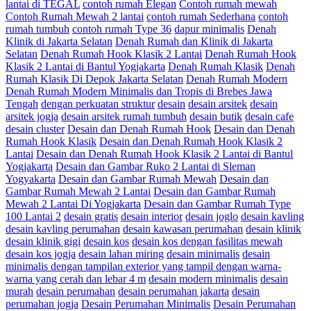
lantai di TEGAL
contoh rumah Elegan
Contoh rumah mewah
Contoh Rumah Mewah 2 lantai
contoh rumah Sederhana
contoh
rumah tumbuh
contoh rumah Type 36
dapur minimalis
Denah
Klinik di Jakarta Selatan
Denah Rumah dan Klinik di Jakarta
Selatan
Denah Rumah Hook Klasik 2 Lantai
Denah Rumah Hook
Klasik 2 Lantai di Bantul Yogjakarta
Denah Rumah Klasik
Denah
Rumah Klasik Di Depok Jakarta Selatan
Denah Rumah Modern
Denah Rumah Modern Minimalis dan Tropis di Brebes Jawa
Tengah
dengan perkuatan struktur
desain
desain arsitek
desain
arsitek jogja
desain arsitek rumah tumbuh
desain butik
desain cafe
desain cluster
Desain dan Denah Rumah Hook
Desain dan Denah
Rumah Hook Klasik
Desain dan Denah Rumah Hook Klasik 2
Lantai
Desain dan Denah Rumah Hook Klasik 2 Lantai di Bantul
Yogjakarta
Desain dan Gambar Ruko 2 Lantai di Sleman
Yogyakarta
Desain dan Gambar Rumah Mewah
Desain dan
Gambar Rumah Mewah 2 Lantai
Desain dan Gambar Rumah
Mewah 2 Lantai Di Yogjakarta
Desain dan Gambar Rumah Type
100 Lantai 2
desain gratis
desain interior
desain joglo
desain kavling
desain kavling perumahan
desain kawasan perumahan
desain klinik
desain klinik gigi
desain kos
desain kos dengan fasilitas mewah
desain kos jogja
desain lahan miring
desain minimalis
desain
minimalis dengan tampilan exterior yang tampil dengan warna-
warna yang cerah dan lebar 4 m
desain modern minimalis
desain
murah
desain perumahan
desain perumahan jakarta
desain
perumahan jogja
Desain Perumahan Minimalis
Desain Perumahan