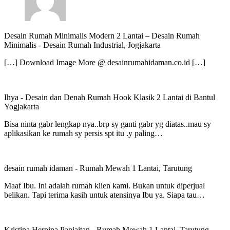
Desain Rumah Minimalis Modern 2 Lantai – Desain Rumah
Minimalis
-
Desain Rumah Industrial, Jogjakarta
[…] Download Image More @ desainrumahidaman.co.id […]
Ihya
-
Desain dan Denah Rumah Hook Klasik 2 Lantai di Bantul
Yogjakarta
Bisa ninta gabr lengkap nya..brp sy ganti gabr yg diatas..mau sy
aplikasikan ke rumah sy persis spt itu .y paling…
desain rumah idaman
-
Rumah Mewah 1 Lantai, Tarutung
Maaf Ibu. Ini adalah rumah klien kami. Bukan untuk diperjual
belikan. Tapi terima kasih untuk atensinya Ibu ya. Siapa tau…
Kristina Herpina Panjaitan
-
Rumah Mewah 1 Lantai, Tarutung