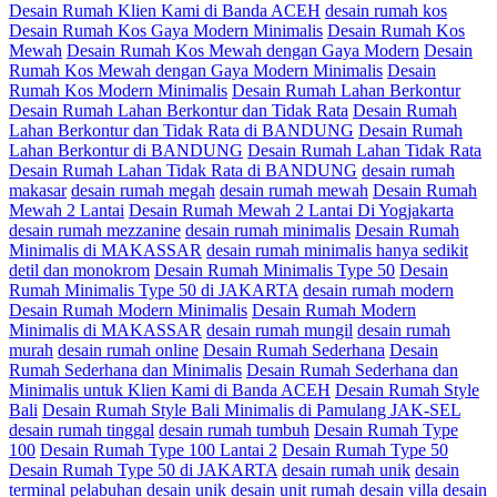
Desain Rumah Klien Kami di Banda ACEH
desain rumah kos
Desain Rumah Kos Gaya Modern Minimalis
Desain Rumah Kos
Mewah
Desain Rumah Kos Mewah dengan Gaya Modern
Desain
Rumah Kos Mewah dengan Gaya Modern Minimalis
Desain
Rumah Kos Modern Minimalis
Desain Rumah Lahan Berkontur
Desain Rumah Lahan Berkontur dan Tidak Rata
Desain Rumah
Lahan Berkontur dan Tidak Rata di BANDUNG
Desain Rumah
Lahan Berkontur di BANDUNG
Desain Rumah Lahan Tidak Rata
Desain Rumah Lahan Tidak Rata di BANDUNG
desain rumah
makasar
desain rumah megah
desain rumah mewah
Desain Rumah
Mewah 2 Lantai
Desain Rumah Mewah 2 Lantai Di Yogjakarta
desain rumah mezzanine
desain rumah minimalis
Desain Rumah
Minimalis di MAKASSAR
desain rumah minimalis hanya sedikit
detil dan monokrom
Desain Rumah Minimalis Type 50
Desain
Rumah Minimalis Type 50 di JAKARTA
desain rumah modern
Desain Rumah Modern Minimalis
Desain Rumah Modern
Minimalis di MAKASSAR
desain rumah mungil
desain rumah
murah
desain rumah online
Desain Rumah Sederhana
Desain
Rumah Sederhana dan Minimalis
Desain Rumah Sederhana dan
Minimalis untuk Klien Kami di Banda ACEH
Desain Rumah Style
Bali
Desain Rumah Style Bali Minimalis di Pamulang JAK-SEL
desain rumah tinggal
desain rumah tumbuh
Desain Rumah Type
100
Desain Rumah Type 100 Lantai 2
Desain Rumah Type 50
Desain Rumah Type 50 di JAKARTA
desain rumah unik
desain
terminal pelabuhan
desain unik
desain unit rumah
desain villa
desain