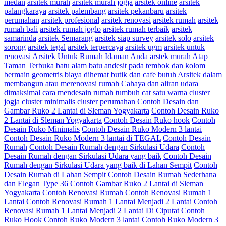
medan
arsitek murah
arsitek murah jogja
arsitek online
arsitek
palangkaraya
arsitek palembang
arsitek pekanbaru
arsitek
perumahan
arsitek profesional
arsitek renovasi
arsitek rumah
arsitek
rumah bali
arsitek rumah joglo
arsitek rumah terbaik
arsitek
samarinda
arsitek Semarang
arsitek siap survey
arsitek solo
arsitek
sorong
arsitek tegal
arsitek terpercaya
arsitek ugm
arsitek untuk
renovasi
Arsitek Untuk Rumah Idaman Anda
arstek murah
Atap
Taman Terbuka
batu alam
batu andesit pada tembok dan kolom
bermain geometris
biaya dihemat
butik dan cafe
butuh Arsitek dalam
membangun atau merenovasi rumah
Cahaya dan aliran udara
dimaksimal
cara mendesain rumah tumbuh
cat satu warna
cluster
jogja
cluster minimalis
cluster perumahan
Contoh Desain dan
Gambar Ruko 2 Lantai di Sleman Yogyakarta
Contoh Desain Ruko
2 Lantai di Sleman Yogyakarta
Contoh Desain Ruko hook
Contoh
Desain Ruko Minimalis
Contoh Desain Ruko Modern 3 lantai
Contoh Desain Ruko Modern 3 lantai di TEGAL
Contoh Desain
Rumah
Contoh Desain Rumah dengan Sirkulasi Udara
Contoh
Desain Rumah dengan Sirkulasi Udara yang baik
Contoh Desain
Rumah dengan Sirkulasi Udara yang baik di Lahan Sempit
Contoh
Desain Rumah di Lahan Sempit
Contoh Desain Rumah Sederhana
dan Elegan Type 36
Contoh Gambar Ruko 2 Lantai di Sleman
Yogyakarta
Contoh Renovasi Rumah
Contoh Renovasi Rumah 1
Lantai
Contoh Renovasi Rumah 1 Lantai Menjadi 2 Lantai
Contoh
Renovasi Rumah 1 Lantai Menjadi 2 Lantai Di Ciputat
Contoh
Ruko Hook
Contoh Ruko Modern 3 lantai
Contoh Ruko Modern 3