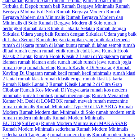
atap taman
Rumah Atap Taman Terbuka
Rumah Atap Taman
Terbuka di Depok
rumah bali
Rumah Bergaya Minimalis
Rumah
Bergaya Minimalis di Solo
Rumah Bergaya Modern
Rumah
Bergaya Modern dan Minimalis
Rumah Bergaya Modern dan
Minimalis di Solo
Rumah Bergaya Modern di Solo
rumah
bertingkat
Rumah dan Klinik di Jakarta Selatan
Rumah dengan
Sirkulasi Udara yang baik
Rumah dengan Sirkulasi Udara yang baik
di Lahan Sempit
Rumah dengan tampilan yang unik dan berbeda
rumah di jakarta
rumah di lahan buntu
rumah di lahan sempit
rumah
dijual
rumah elegan
rumah etnik
rumah etnik jawa
Rumah Hook
Klasik 2 Lantai
Rumah Hook Klasik 2 Lantai di Yogjakarta
rumah
idaman
rumah idaman anda
rumah indah
rumah jawa
rumah jogja
rumah joglo
rumah kavling
Rumah Kavling Di Semarang
Rumah
Kavling Di Ungaran
rumah kecil
rumah kecil minimalis
rumah klasi
2 lantai
rumah klasik
rumah klasik eropa
rumah klasik jakarta
Rumah Klasik Lantai 2
Rumah Klasik Lantai 2 di Citra Gran
Cibubur
Rumah Kos Mewah Di Yogyakarta
rumah kos modern
minimalis
rumah Lombok
rumah memanjang
Rumah Menambah
Kamar Mr. Dedi di LOMBOK
rumah mewah
rumah mezzanine
rumah minimalis
Rumah Minimalis Type 50 di JAKARTA
Rumah
Modern
Rumah Modern dan Minimalis di Solo
rumah modern etnik
rumah modern minimalis
Rumah Modern Minimalis
BUTON(SulTeng)
Rumah Modern Minimalis di MAKASSAR
Rumah Modern Minimalis sederhana
Rumah Modern Minimalis
sederhana di Tangerang
rumah modern tropis
Rumah modern tropis