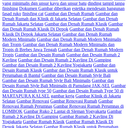
yang minimalis dgn unsur kayu dan unsur batu
dinding tampil tanpa
finishing
Dokumen Gambar diberikan
estetika mendesain bangunan
fasad ruko
finisfing cat
Gambar dan Denah Rumah
Gambar dan
Denah Rumah dan Klinik di Jakarta Selatan
Gambar dan Denah
Rumah Jakarta Selatan
Gambar dan Denah Rumah Klasik
Gambar
dan Denah Rumah Klasik Di Depok
Gambar dan Denah Rumah
Klasik Di Depok Jakarta Selatan
Gambar dan Denah Rumah
Modern Minimalis
Gambar dan Denah Rumah Modern Minimalis
dan Tropis
Gambar dan Denah Rumah Modern Minimalis dan
Tropis di Brebes Jawa Tengah
Gambar dan Denah Rumah Modern
Tropis
Gambar dan Desain Rumah
Gambar dan Desain Rumah 2
Kavling
Gambar dan Desain Rumah 2 Kavling Di Gamping
Gambar dan Desain Rumah 2 Kavling Yogjakarta
Gambar dan
Desain Rumah Klasik
Gambar dan Desain Rumah Klasik untuk
Perumahan di Bantul
Gambar dan Desain Rumah Style Bali
Gambar dan Desain Rumah Style Bali Minimalis
Gambar dan
Desain Rumah Style Bali Minimalis di Pamulang JAK-SEL
Gambar
dan Desain Rumah type 50
Gambar dan Desain Rumah Type 50 di
MARTAPURA KALSEL
gambar kerja
Gambar Klinik di Jakarta
Selatan
Gambar Renovasi
Gambar Renovasi Rumah
Gambar
Renovasi Rumah Perumnas
Gambar Renovasi Rumah Perumnas di
LOMBOK
Gambar Ruko 2 Lantai di Sleman Yogyakarta
Gambar
Rumah 2 Kavling Di Gamping
Gambar Rumah 2 Kavling Di
Yogjakarta
Gambar Rumah Klasik
Gambar Rumah Klasik Di
Depok Jakarta Selatan
Gambar Rumah Klasik untuk Perumahan