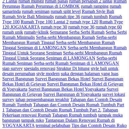
2 Lantai
rumah mungil
rumah panas
rumah persapan 2 lantai
Rumah
Perumnas
Rumah Perumnas di LOMBOK
rumah ramping
rumah
samarinda
rumah seniman
rumah split level
Rumah Style Bali
Rumah Style Bali Minimalis
rumah tipe 36
rumah tumbuh
Rumah
Type 100
Rumah Type 100 Lantai 2
rumah type 120
Rumah Type
120 JOGJAKARTA
rumah type 30
rumah type 36
rumah type 60
rumah unik
rumah+klinik
Semarang
Serba Serbi Rumah
Serba Serbi
Rumah Minimalis
Serba-serbi Membangun Rumah
Serba-serbi
Membangun Rumah Tinggal
Serba-serbi Membangun Rumah
Tinggal Seniman di LAMONGAN
Serba-serbi Membangun Rumah
Tinggal Untuk Seorang Seniman
Serba-serbi Membangun Rumah
Tinggal Untuk Seorang Seniman di LAMONGAN
Serba-serbi
Rumah Seniman
Serba-serbi Rumah Seniman di LAMONGAN
siap survey
spesialis renovasi
Struktur Di hitung
style bali untuk
desain perumahan
style modern
suka dengan halaman yang luas
Survei Bangunan
Survei Bangunan Bekas Hotel
Survei Bangunan
Bekas Hotel di Gejayan
Survei Bangunan Bekas Hotel di Gejayan
di Yogyakarta
Survei Bangunan Bekas Hotel Yogyakarta
Survei
Bangunan di Gejayan
Survei Bangunan di Yogyakarta
survei lokasi
survey
tahap pengembangan terakhir
Tahapan dan Contoh Desain
Rumah Tumbuh
Tahapan dan Contoh Desain Rumah Tumbuh Part
1
Tahapan dan Contoh Desain Rumah Tumbuh Part 2.
Tahapan
Pekerjaan renovasi Rumah
Tahapan Rumah tumbuh
tampak muka
bangunan
tampak ruko
Tantangan Dalam Renovasi Rumah di
YOGYAKARTA
terminal pelabuhan
Tips dan Contoh Desain Ruko