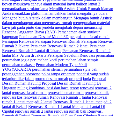
boven
masuknya cahaya alami
material kayu balkon lantai 2
memanfaatkan struktur lama
Memilih Arsitek Untuk Rumah Idaman
Anda
menaikkan plafon
menambahkan lantai
mengalirnya udara
Mengapa butuh Arsitek dalam membangun
Mengapa butuh Arsitek
dalam membangun atau merenovasi rumah
menggunakan material
kayu jati pada pintu dan jendela
mengubah depan
merancang
Rencana Anggaran Biaya (RAB)
Pemahaman akan struktur
bangunan
Pembuatan Desain/ Model 3D
pengolahan fasad rumah
Persiapan Renovasi
Persiapan Renovasi Rumah
Persiapan Renovasi
Rumah 2 Jakarta
Persiapan Renovasi Rumah 2 lantai
Persiapan
Renovasi Rumah 2 Lantai di Jakarta
Persiapan Renovasi Rumah 2
lantai Mrs. Arum di Jakarta
Persiapan Sebelum Renovasi
perumahan
perumahan jogja
perumahan kecil
perumahan lahan sempit
perumahan makasar
Perumahan Modern Type 50 di
YOGYAKARTA
perumahan sleman
perumahan style bali
pesanggrahan potorono
polos tanpa ornamen
pondasi yang sudah
terlanjur dikerjakan
promo desain rumah
properti jogja
Proposal
Desain Rumah Kavling
Proposal Desain Rumah Kavling Di
Ungaran
railing kombinasi besi dan kaca
renov
renovasi
renovasi 2
lantai
renovasi fasad rumah
renovasi hemat rumah
renovasi klinik
renovasi kos
renovasi rumah
Renovasi Rumah 1 lantai
Renovasi
rumah 1 lantai menjadi 2 lantai
Renovasi Rumah 1 lantai menjadi 2
lantai di Bekasi
Renovasi Rumah 1 Lantai Menjadi 2 Lantai Di
Ciputat
renovasi rumah 2 lantai
renovasi rumah bali
Renovasi
Rumah di Bekasi
Renovasi Rumah di Citra Gran Cibubur
Renovasi