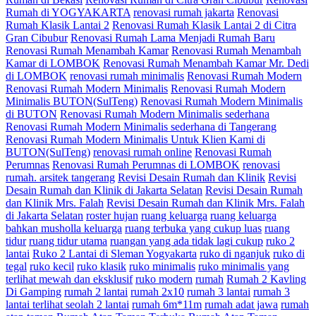
Rumah di YOGYAKARTA
renovasi rumah jakarta
Renovasi
Rumah Klasik Lantai 2
Renovasi Rumah Klasik Lantai 2 di Citra
Gran Cibubur
Renovasi Rumah Lama Menjadi Rumah Baru
Renovasi Rumah Menambah Kamar
Renovasi Rumah Menambah
Kamar di LOMBOK
Renovasi Rumah Menambah Kamar Mr. Dedi
di LOMBOK
renovasi rumah minimalis
Renovasi Rumah Modern
Renovasi Rumah Modern Minimalis
Renovasi Rumah Modern
Minimalis BUTON(SulTeng)
Renovasi Rumah Modern Minimalis
di BUTON
Renovasi Rumah Modern Minimalis sederhana
Renovasi Rumah Modern Minimalis sederhana di Tangerang
Renovasi Rumah Modern Minimalis Untuk Klien Kami di
BUTON(SulTeng)
renovasi rumah online
Renovasi Rumah
Perumnas
Renovasi Rumah Perumnas di LOMBOK
renovasi
rumah. arsitek tangerang
Revisi Desain Rumah dan Klinik
Revisi
Desain Rumah dan Klinik di Jakarta Selatan
Revisi Desain Rumah
dan Klinik Mrs. Falah
Revisi Desain Rumah dan Klinik Mrs. Falah
di Jakarta Selatan
roster hujan
ruang keluarga
ruang keluarga
bahkan musholla keluarga
ruang terbuka yang cukup luas
ruang
tidur
ruang tidur utama
ruangan yang ada tidak lagi cukup
ruko 2
lantai
Ruko 2 Lantai di Sleman Yogyakarta
ruko di nganjuk
ruko di
tegal
ruko kecil
ruko klasik
ruko minimalis
ruko minimalis yang
terlihat mewah dan eksklusif
ruko modern
rumah
Rumah 2 Kavling
Di Gamping
rumah 2 lantai
rumah 2x10
rumah 3 lantai
rumah 3
lantai terlihat seolah 2 lantai
rumah 6m*11m
rumah adat jawa
rumah