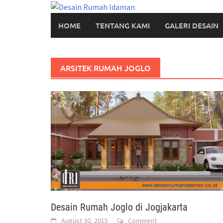
Skip
to
HOME
TENTANG KAMI
GALERI DESAIN
content
ARSITEK RUMAH JOGLO
Desain Rumah Joglo di Jogjakarta
August 30, 2015
Comment