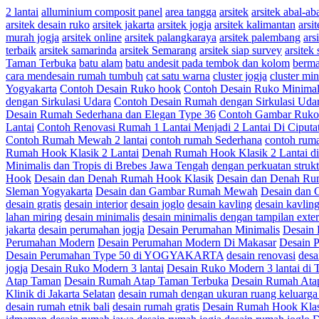
2 lantai
alluminium composit panel
area tangga
arsitek
arsitek abal-ab
arsitek desain ruko
arsitek jakarta
arsitek jogja
arsitek kalimantan
arsi
murah jogja
arsitek online
arsitek palangkaraya
arsitek palembang
ars
terbaik
arsitek samarinda
arsitek Semarang
arsitek siap survey
arsitek 
Taman Terbuka
batu alam
batu andesit pada tembok dan kolom
berma
cara mendesain rumah tumbuh
cat satu warna
cluster jogja
cluster min
Yogyakarta
Contoh Desain Ruko hook
Contoh Desain Ruko Minimal
dengan Sirkulasi Udara
Contoh Desain Rumah dengan Sirkulasi Udar
Desain Rumah Sederhana dan Elegan Type 36
Contoh Gambar Ruko 
Lantai
Contoh Renovasi Rumah 1 Lantai Menjadi 2 Lantai Di Ciputa
Contoh Rumah Mewah 2 lantai
contoh rumah Sederhana
contoh rum
Rumah Hook Klasik 2 Lantai
Denah Rumah Hook Klasik 2 Lantai di 
Minimalis dan Tropis di Brebes Jawa Tengah
dengan perkuatan strukt
Hook
Desain dan Denah Rumah Hook Klasik
Desain dan Denah Rum
Sleman Yogyakarta
Desain dan Gambar Rumah Mewah
Desain dan
desain gratis
desain interior
desain joglo
desain kavling
desain kavlin
lahan miring
desain minimalis
desain minimalis dengan tampilan exte
jakarta
desain perumahan jogja
Desain Perumahan Minimalis
Desain 
Perumahan Modern
Desain Perumahan Modern Di Makasar
Desain
Desain Perumahan Type 50 di YOGYAKARTA
desain renovasi
desa
jogja
Desain Ruko Modern 3 lantai
Desain Ruko Modern 3 lantai d
Atap Taman
Desain Rumah Atap Taman Terbuka
Desain Rumah Ata
Klinik di Jakarta Selatan
desain rumah dengan ukuran ruang keluarga
desain rumah etnik bali
desain rumah gratis
Desain Rumah Hook Klasi