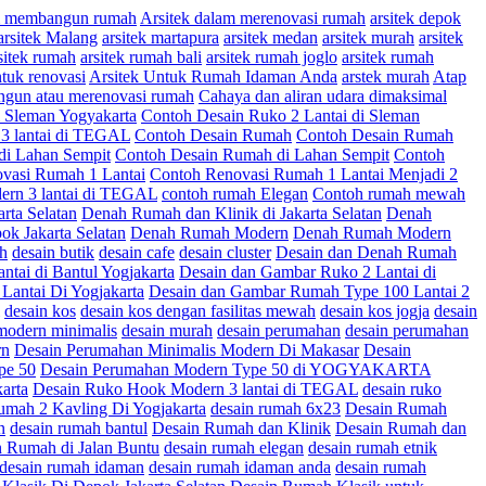
am membangun rumah
Arsitek dalam merenovasi rumah
arsitek depok
arsitek Malang
arsitek martapura
arsitek medan
arsitek murah
arsitek
sitek rumah
arsitek rumah bali
arsitek rumah joglo
arsitek rumah
ntuk renovasi
Arsitek Untuk Rumah Idaman Anda
arstek murah
Atap
ngun atau merenovasi rumah
Cahaya dan aliran udara dimaksimal
 Sleman Yogyakarta
Contoh Desain Ruko 2 Lantai di Sleman
3 lantai di TEGAL
Contoh Desain Rumah
Contoh Desain Rumah
di Lahan Sempit
Contoh Desain Rumah di Lahan Sempit
Contoh
vasi Rumah 1 Lantai
Contoh Renovasi Rumah 1 Lantai Menjadi 2
rn 3 lantai di TEGAL
contoh rumah Elegan
Contoh rumah mewah
arta Selatan
Denah Rumah dan Klinik di Jakarta Selatan
Denah
k Jakarta Selatan
Denah Rumah Modern
Denah Rumah Modern
uh
desain butik
desain cafe
desain cluster
Desain dan Denah Rumah
tai di Bantul Yogjakarta
Desain dan Gambar Ruko 2 Lantai di
antai Di Yogjakarta
Desain dan Gambar Rumah Type 100 Lantai 2
desain kos
desain kos dengan fasilitas mewah
desain kos jogja
desain
modern minimalis
desain murah
desain perumahan
desain perumahan
rn
Desain Perumahan Minimalis Modern Di Makasar
Desain
pe 50
Desain Perumahan Modern Type 50 di YOGYAKARTA
arta
Desain Ruko Hook Modern 3 lantai di TEGAL
desain ruko
umah 2 Kavling Di Yogjakarta
desain rumah 6x23
Desain Rumah
n
desain rumah bantul
Desain Rumah dan Klinik
Desain Rumah dan
 Rumah di Jalan Buntu
desain rumah elegan
desain rumah etnik
desain rumah idaman
desain rumah idaman anda
desain rumah