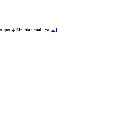
h gampang. Menata denahnya
[...]