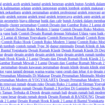
al
arsitek aceh
arsitek bantul
arsitek beneran
arsitek buton
Arsitek dal
tek kalimantan selatan
arsitek lamongan
arsitek lombok
arsitek makasar
itek pekanbaru
arsitek perumahan
arsitek profesional
arsitek renovasi
ar
solo
arsitek sorong
arsitek tegal
arsitek terpercaya
arsitek ugm
arsitek u
in geometris
biaya dihemat
butik dan cafe
butuh Arsitek dalam memba
imalis
cluster perumahan
Contoh Desain dan Gambar Ruko 2 Lantai di
is
Contoh Desain Ruko Modern 3 lantai
Contoh Desain Ruko Modern 
a yang baik
Contoh Desain Rumah dengan Sirkulasi Udara yang baik 
2 Lantai di Sleman Yogyakarta
Contoh Renovasi Rumah
Contoh Reno
t
Contoh Ruko Hook
Contoh Ruko Modern 3 lantai
Contoh Ruko Mode
ah tumbuh
contoh rumah Type 36
dapur minimalis
Denah Klinik di Jak
Bantul Yogjakarta
Denah Rumah Klasik
Denah Rumah Klasik Di Depo
ur
desain
desain arsitek
desain arsitek jogja
desain arsitek rumah tumb
ah Hook Klasik 2 Lantai
Desain dan Denah Rumah Hook Klasik 2 Lan
 Gambar Rumah Mewah 2 Lantai
Desain dan Gambar Rumah Mewah 2 L
g perumahan
desain kawasan perumahan
desain klinik
desain klinik gigi
rior yang tampil dengan warna-warna yang cerah dan lebar 4 m
desain 
Perumahan Minimalis Di Makasar
Desain Perumahan Minimalis Mode
 Perumahan Modern di YOGYAKARTA
Desain Perumahan Modern Ty
in renovasi rumah
desain ruko
Desain Ruko 2 Lantai di Sleman Yogyak
i TEGAL
desain rumah
Desain Rumah 2 Kavling Di Gamping
Desain R
p Taman Terbuka di Depok
desain rumah bali
desain rumah bali moder
 yang besar
desain rumah depok
Desain Rumah di BANDUNG
Desain
k 2 Lantai
Desain Rumah Hook Klasik 2 Lantai di Bantul Yogjakarta