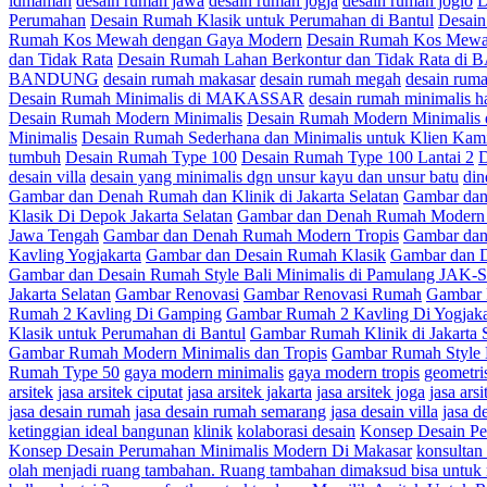
idmaman
desain rumah jawa
desain rumah jogja
desain rumah joglo
D
Perumahan
Desain Rumah Klasik untuk Perumahan di Bantul
Desai
Rumah Kos Mewah dengan Gaya Modern
Desain Rumah Kos Mewa
dan Tidak Rata
Desain Rumah Lahan Berkontur dan Tidak Rata 
BANDUNG
desain rumah makasar
desain rumah megah
desain rum
Desain Rumah Minimalis di MAKASSAR
desain rumah minimalis h
Desain Rumah Modern Minimalis
Desain Rumah Modern Minimal
Minimalis
Desain Rumah Sederhana dan Minimalis untuk Klien Ka
tumbuh
Desain Rumah Type 100
Desain Rumah Type 100 Lantai 2
D
desain villa
desain yang minimalis dgn unsur kayu dan unsur batu
din
Gambar dan Denah Rumah dan Klinik di Jakarta Selatan
Gambar dan
Klasik Di Depok Jakarta Selatan
Gambar dan Denah Rumah Modern 
Jawa Tengah
Gambar dan Denah Rumah Modern Tropis
Gambar dan
Kavling Yogjakarta
Gambar dan Desain Rumah Klasik
Gambar dan D
Gambar dan Desain Rumah Style Bali Minimalis di Pamulang JAK-
Jakarta Selatan
Gambar Renovasi
Gambar Renovasi Rumah
Gambar 
Rumah 2 Kavling Di Gamping
Gambar Rumah 2 Kavling Di Yogjaka
Klasik untuk Perumahan di Bantul
Gambar Rumah Klinik di Jakarta 
Gambar Rumah Modern Minimalis dan Tropis
Gambar Rumah Style 
Rumah Type 50
gaya modern minimalis
gaya modern tropis
geometri
arsitek
jasa arsitek ciputat
jasa arsitek jakarta
jasa arsitek joga
jasa arsi
jasa desain rumah
jasa desain rumah semarang
jasa desain villa
jasa d
ketinggian ideal bangunan
klinik
kolaborasi desain
Konsep Desain P
Konsep Desain Perumahan Minimalis Modern Di Makasar
konsultan 
olah menjadi ruang tambahan. Ruang tambahan dimaksud bisa untuk 