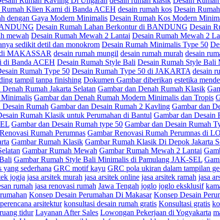
esain Rumah Kavling Di Ungaran
desain rumah klasik
Desain Rumah 
n Rumah Klien Kami di Banda ACEH
desain rumah kos
Desain Rumah
h dengan Gaya Modern Minimalis
Desain Rumah Kos Modern Minima
di BANDUNG
Desain Rumah Lahan Berkontur di BANDUNG
Desain R
ah mewah
Desain Rumah Mewah 2 Lantai
Desain Rumah Mewah 2 Lant
anya sedikit detil dan monokrom
Desain Rumah Minimalis Type 50
De
is di MAKASSAR
desain rumah mungil
desain rumah murah
desain rum
mi di Banda ACEH
Desain Rumah Style Bali
Desain Rumah Style Bali
esain Rumah Type 50
Desain Rumah Type 50 di JAKARTA
desain r
ding tampil tanpa finishing
Dokumen Gambar diberikan
estetika mend
 Denah Rumah Jakarta Selatan
Gambar dan Denah Rumah Klasik
Gam
Minimalis
Gambar dan Denah Rumah Modern Minimalis dan Tropis
G
 Desain Rumah
Gambar dan Desain Rumah 2 Kavling
Gambar dan De
esain Rumah Klasik untuk Perumahan di Bantul
Gambar dan Desain 
SEL
Gambar dan Desain Rumah type 50
Gambar dan Desain Rumah
Renovasi Rumah Perumnas
Gambar Renovasi Rumah Perumnas di
rta
Gambar Rumah Klasik
Gambar Rumah Klasik Di Depok Jakarta S
Selatan
Gambar Rumah Mewah
Gambar Rumah Mewah 2 Lantai
Gamb
Bali
Gambar Rumah Style Bali Minimalis di Pamulang JAK-SEL
Gamb
s yang sederhana
GRC motif kayu
GRC pola ukiran dalam tampilan ge
tek jogja
jasa arsitek murah
jasa arsitek online
jasa arsitek ramah
jasa ar
esan rumah
jasa renovasi rumah
Jawa Tengah
joglo
joglo eksklusif
kam
erumahan
Konsep Desain Perumahan Di Makasar
Konsep Desain Peru
perencana arsitektur
konsultasi desain rumah gratis
Konsultasi gratis
ko
ruang tidur
Layanan After Sales
Lowongan Pekerjaan di Yogyakarta
ma