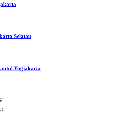
akarta
arta Selatan
antul Yogjakarta
g
ya