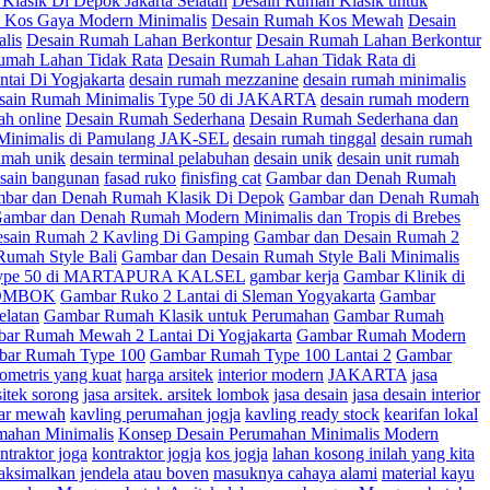
Klasik Di Depok Jakarta Selatan
Desain Rumah Klasik untuk
 Kos Gaya Modern Minimalis
Desain Rumah Kos Mewah
Desain
lis
Desain Rumah Lahan Berkontur
Desain Rumah Lahan Berkontur
umah Lahan Tidak Rata
Desain Rumah Lahan Tidak Rata di
ai Di Yogjakarta
desain rumah mezzanine
desain rumah minimalis
sain Rumah Minimalis Type 50 di JAKARTA
desain rumah modern
ah online
Desain Rumah Sederhana
Desain Rumah Sederhana dan
 Minimalis di Pamulang JAK-SEL
desain rumah tinggal
desain rumah
umah unik
desain terminal pelabuhan
desain unik
desain unit rumah
esain bangunan
fasad ruko
finisfing cat
Gambar dan Denah Rumah
bar dan Denah Rumah Klasik Di Depok
Gambar dan Denah Rumah
ambar dan Denah Rumah Modern Minimalis dan Tropis di Brebes
sain Rumah 2 Kavling Di Gamping
Gambar dan Desain Rumah 2
Rumah Style Bali
Gambar dan Desain Rumah Style Bali Minimalis
 Type 50 di MARTAPURA KALSEL
gambar kerja
Gambar Klinik di
 LOMBOK
Gambar Ruko 2 Lantai di Sleman Yogyakarta
Gambar
elatan
Gambar Rumah Klasik untuk Perumahan
Gambar Rumah
ar Rumah Mewah 2 Lantai Di Yogjakarta
Gambar Rumah Modern
ar Rumah Type 100
Gambar Rumah Type 100 Lantai 2
Gambar
ometris yang kuat
harga arsitek
interior modern
JAKARTA
jasa
sitek sorong
jasa arsitek. arsitek lombok
jasa desain
jasa desain interior
ar mewah
kavling perumahan jogja
kavling ready stock
kearifan lokal
mahan Minimalis
Konsep Desain Perumahan Minimalis Modern
ntraktor joga
kontraktor jogja
kos jogja
lahan kosong inilah yang kita
ksimalkan jendela atau boven
masuknya cahaya alami
material kayu