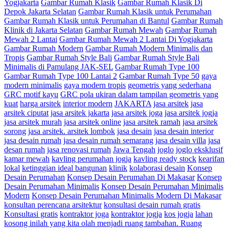
Yogjakarta
Gambar Rumah Klasik
Gambar Rumah Klasik Di
Depok Jakarta Selatan
Gambar Rumah Klasik untuk Perumahan
Gambar Rumah Klasik untuk Perumahan di Bantul
Gambar Rumah
Klinik di Jakarta Selatan
Gambar Rumah Mewah
Gambar Rumah
Mewah 2 Lantai
Gambar Rumah Mewah 2 Lantai Di Yogjakarta
Gambar Rumah Modern
Gambar Rumah Modern Minimalis dan
Tropis
Gambar Rumah Style Bali
Gambar Rumah Style Bali
Minimalis di Pamulang JAK-SEL
Gambar Rumah Type 100
Gambar Rumah Type 100 Lantai 2
Gambar Rumah Type 50
gaya
modern minimalis
gaya modern tropis
geometris yang sederhana
GRC motif kayu
GRC pola ukiran dalam tampilan geometris yang
kuat
harga arsitek
interior modern
JAKARTA
jasa arsitek
jasa
arsitek ciputat
jasa arsitek jakarta
jasa arsitek joga
jasa arsitek jogja
jasa arsitek murah
jasa arsitek online
jasa arsitek ramah
jasa arsitek
sorong
jasa arsitek. arsitek lombok
jasa desain
jasa desain interior
jasa desain rumah
jasa desain rumah semarang
jasa desain villa
jasa
desan rumah
jasa renovasi rumah
Jawa Tengah
joglo
joglo eksklusif
kamar mewah
kavling perumahan jogja
kavling ready stock
kearifan
lokal
ketinggian ideal bangunan
klinik
kolaborasi desain
Konsep
Desain Perumahan
Konsep Desain Perumahan Di Makasar
Konsep
Desain Perumahan Minimalis
Konsep Desain Perumahan Minimalis
Modern
Konsep Desain Perumahan Minimalis Modern Di Makasar
konsultan perencana arsitektur
konsultasi desain rumah gratis
Konsultasi gratis
kontraktor joga
kontraktor jogja
kos jogja
lahan
kosong inilah yang kita olah menjadi ruang tambahan. Ruang