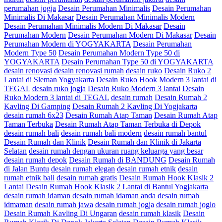
perumahan jogja
Desain Perumahan Minimalis
Desain Perumahan
Minimalis Di Makasar
Desain Perumahan Minimalis Modern
Desain Perumahan Minimalis Modern Di Makasar
Desain
Perumahan Modern
Desain Perumahan Modern Di Makasar
Desain
Perumahan Modern di YOGYAKARTA
Desain Perumahan
Modern Type 50
Desain Perumahan Modern Type 50 di
YOGYAKARTA
Desain Perumahan Type 50 di YOGYAKARTA
desain renovasi
desain renovasi rumah
desain ruko
Desain Ruko 2
Lantai di Sleman Yogyakarta
Desain Ruko Hook Modern 3 lantai di
TEGAL
desain ruko jogja
Desain Ruko Modern 3 lantai
Desain
Ruko Modern 3 lantai di TEGAL
desain rumah
Desain Rumah 2
Kavling Di Gamping
Desain Rumah 2 Kavling Di Yogjakarta
desain rumah 6x23
Desain Rumah Atap Taman
Desain Rumah Atap
Taman Terbuka
Desain Rumah Atap Taman Terbuka di Depok
desain rumah bali
desain rumah bali modern
desain rumah bantul
Desain Rumah dan Klinik
Desain Rumah dan Klinik di Jakarta
Selatan
desain rumah dengan ukuran ruang keluarga yang besar
desain rumah depok
Desain Rumah di BANDUNG
Desain Rumah
di Jalan Buntu
desain rumah elegan
desain rumah etnik
desain
rumah etnik bali
desain rumah gratis
Desain Rumah Hook Klasik 2
Lantai
Desain Rumah Hook Klasik 2 Lantai di Bantul Yogjakarta
desain rumah idaman
desain rumah idaman anda
desain rumah
idmaman
desain rumah jawa
desain rumah jogja
desain rumah joglo
Desain Rumah Kavling Di Ungaran
desain rumah klasik
Desain