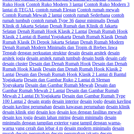
Ruko Hook
Contoh Ruko Modern 3 lantai
Contoh Ruko Modern 3
lantai di TEGAL
contoh rumah Elegan
Contoh rumah mewah
Contoh Rumah Mewah 2 lantai
contoh rumah Sederhana
contoh
rumah tumbuh
contoh rumah Type 36
dapur minimalis
Denah
Klinik di Jakarta Selatan
Denah Rumah dan Klinik di Jakarta
Selatan
Denah Rumah Hook Klasik 2 Lantai
Denah Rumah Hook
Klasik 2 Lantai di Bantul Yogjakarta
Denah Rumah Klasik
Denah
Rumah Klasik Di Depok Jakarta Selatan
Denah Rumah Modern
Denah Rumah Modern Minimalis dan Tropis di Brebes Jawa
Tengah
dengan perkuatan struktur
desain
desain arsitek
desain
arsitek jogja
desain arsitek rumah tumbuh
desain butik
desain cafe
desain cluster
Desain dan Denah Rumah Hook
Desain dan Denah
Rumah Hook Klasik
Desain dan Denah Rumah Hook Klasik 2
Lantai
Desain dan Denah Rumah Hook Klasik 2 Lantai di Bantul
Yogjakarta
Desain dan Gambar Ruko 2 Lantai di Sleman
Yogyakarta
Desain dan Gambar Rumah Mewah
Desain dan
Gambar Rumah Mewah 2 Lantai
Desain dan Gambar Rumah
Mewah 2 Lantai Di Yogjakarta
Desain dan Gambar Rumah Type
100 Lantai 2
desain gratis
desain interior
desain joglo
desain kavling
desain kavling perumahan
desain kawasan perumahan
desain klinik
desain klinik gigi
desain kos
desain kos dengan fasilitas mewah
desain kos jogja
desain lahan miring
desain minimalis
desain
minimalis dengan tampilan exterior yang tampil dengan warna-
warna yang cerah dan lebar 4 m
desain modern minimalis
desain
murah
desain perumahan
desain perumahan jakarta
desain