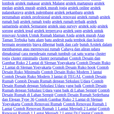
lombok
arsitek makasar
arsitek Malang
arsitek martapura
arsitek
medan
arsitek murah
arsitek murah jogja
arsitek online
arsitek
palangkaraya
arsitek palembang
arsitek pekanbaru
arsitek
perumahan
arsitek profesional
arsitek renovasi
arsitek rumah
arsitek
rumah bali
arsitek rumah joglo
arsitek rumah terbaik
arsitek
samarinda
arsitek Semarang
arsitek siap survey
arsitek solo
arsitek
sorong
arsitek tegal
arsitek terpercaya
arsitek ugm
arsitek untuk
renovasi
Arsitek Untuk Rumah Idaman Anda
arstek murah
Atap
Taman Terbuka
batu alam
batu andesit pada tembok dan kolom
bermain geometris
biaya dihemat
butik dan cafe
butuh Arsitek dalam
membangun atau merenovasi rumah
Cahaya dan aliran udara
dimaksimal
cara mendesain rumah tumbuh
cat satu warna
cluster
jogja
cluster minimalis
cluster perumahan
Contoh Desain dan
Gambar Ruko 2 Lantai di Sleman Yogyakarta
Contoh Desain Ruko
2 Lantai di Sleman Yogyakarta
Contoh Desain Ruko hook
Contoh
Desain Ruko Minimalis
Contoh Desain Ruko Modern 3 lantai
Contoh Desain Ruko Modern 3 lantai di TEGAL
Contoh Desain
Rumah
Contoh Desain Rumah dengan Sirkulasi Udara
Contoh
Desain Rumah dengan Sirkulasi Udara yang baik
Contoh Desain
Rumah dengan Sirkulasi Udara yang baik di Lahan Sempit
Contoh
Desain Rumah di Lahan Sempit
Contoh Desain Rumah Sederhana
dan Elegan Type 36
Contoh Gambar Ruko 2 Lantai di Sleman
Yogyakarta
Contoh Renovasi Rumah
Contoh Renovasi Rumah 1
Lantai
Contoh Renovasi Rumah 1 Lantai Menjadi 2 Lantai
Contoh
Renovasi Rumah 1 Lantai Menjadi 2 Lantai Di Ciputat
Contoh