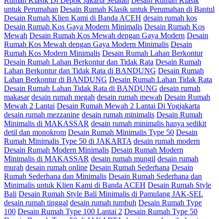
Rumah Klasik Di Depok Jakarta Selatan
Desain Rumah Klasik
untuk Perumahan
Desain Rumah Klasik untuk Perumahan di Bantul
Desain Rumah Klien Kami di Banda ACEH
desain rumah kos
Desain Rumah Kos Gaya Modern Minimalis
Desain Rumah Kos
Mewah
Desain Rumah Kos Mewah dengan Gaya Modern
Desain
Rumah Kos Mewah dengan Gaya Modern Minimalis
Desain
Rumah Kos Modern Minimalis
Desain Rumah Lahan Berkontur
Desain Rumah Lahan Berkontur dan Tidak Rata
Desain Rumah
Lahan Berkontur dan Tidak Rata di BANDUNG
Desain Rumah
Lahan Berkontur di BANDUNG
Desain Rumah Lahan Tidak Rata
Desain Rumah Lahan Tidak Rata di BANDUNG
desain rumah
makasar
desain rumah megah
desain rumah mewah
Desain Rumah
Mewah 2 Lantai
Desain Rumah Mewah 2 Lantai Di Yogjakarta
desain rumah mezzanine
desain rumah minimalis
Desain Rumah
Minimalis di MAKASSAR
desain rumah minimalis hanya sedikit
detil dan monokrom
Desain Rumah Minimalis Type 50
Desain
Rumah Minimalis Type 50 di JAKARTA
desain rumah modern
Desain Rumah Modern Minimalis
Desain Rumah Modern
Minimalis di MAKASSAR
desain rumah mungil
desain rumah
murah
desain rumah online
Desain Rumah Sederhana
Desain
Rumah Sederhana dan Minimalis
Desain Rumah Sederhana dan
Minimalis untuk Klien Kami di Banda ACEH
Desain Rumah Style
Bali
Desain Rumah Style Bali Minimalis di Pamulang JAK-SEL
desain rumah tinggal
desain rumah tumbuh
Desain Rumah Type
100
Desain Rumah Type 100 Lantai 2
Desain Rumah Type 50