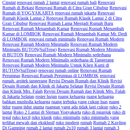
Ciputat
renovasi rumah 2 lantai
renovasi rumah bali
Renovasi
Rumah di Bekasi
Renovasi Rumah di Citra Gran Cibubur
Renovasi
Rumah di YOGYAKARTA
renovasi rumah jakarta
Renovasi
Rumah Klasik Lantai 2
Renovasi Rumah Klasik Lantai 2 di Citra
Gran Cibubur
Renovasi Rumah Lama Menjadi Rumah Baru
Renovasi Rumah Menambah Kamar
Renovasi Rumah Menambah
Kamar di LOMBOK
Renovasi Rumah Menambah Kamar Mr. Dedi
di LOMBOK
renovasi rumah minimalis
Renovasi Rumah Modern
Renovasi Rumah Modern Minimalis
Renovasi Rumah Modern
Minimalis BUTON(SulTeng)
Renovasi Rumah Modern Minimalis
di BUTON
Renovasi Rumah Modern Minimalis sederhana
Renovasi Rumah Modern Minimalis sederhana di Tangerang
Renovasi Rumah Modern Minimalis Untuk Klien Kami di
BUTON(SulTeng)
renovasi rumah online
Renovasi Rumah
Perumnas
Renovasi Rumah Perumnas di LOMBOK
renovasi
rumah. arsitek tangerang
Revisi Desain Rumah dan Klinik
Revisi
Desain Rumah dan Klinik di Jakarta Selatan
Revisi Desain Rumah
dan Klinik Mrs. Falah
Revisi Desain Rumah dan Klinik Mrs. Falah
di Jakarta Selatan
roster hujan
ruang keluarga
ruang keluarga
bahkan musholla keluarga
ruang terbuka yang cukup luas
ruang
tidur
ruang tidur utama
ruangan yang ada tidak lagi cukup
ruko 2
lantai
Ruko 2 Lantai di Sleman Yogyakarta
ruko di nganjuk
ruko di
tegal
ruko kecil
ruko klasik
ruko minimalis
ruko minimalis yang
terlihat mewah dan eksklusif
ruko modern
rumah
Rumah 2 Kavling
Di Gamping
rumah 2 lantai
rumah 2x10
rumah 3 lantai
rumah 3