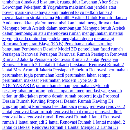
tambahan dimaksud bisa untuk ruang tidur
Layanan After Sales
Lowongan Pekerjaan di Yogyakarta
maksimalkan jendela atau
boven
masuknya cahaya alami
material kayu balkon lantai 2
memanfaatkan struktur lama
Memilih Arsitek Untuk Rumah Idaman
Anda
menaikkan plafon
menambahkan lantai
mengalirnya udara
Mengapa butuh Arsitek dalam membangun
Mengapa butuh Arsitek
dalam membangun atau merenovasi rumah
menggunakan material
kayu jati pada pintu dan jendela
mengubah depan
merancang
Rencana Anggaran Biaya (RAB)
Pemahaman akan struktur
bangunan
Pembuatan Desain/ Model 3D
pengolahan fasad rumah
Persiapan Renovasi
Persiapan Renovasi Rumah
Persiapan Renovasi
Rumah 2 Jakarta
Persiapan Renovasi Rumah 2 lantai
Persiapan
Renovasi Rumah 2 Lantai di Jakarta
Persiapan Renovasi Rumah 2
lantai Mrs. Arum di Jakarta
Persiapan Sebelum Renovasi
perumahan
perumahan jogja
perumahan kecil
perumahan lahan sempit
perumahan makasar
Perumahan Modern Type 50 di
YOGYAKARTA
perumahan sleman
perumahan style bali
pesanggrahan potorono
polos tanpa ornamen
pondasi yang sudah
terlanjur dikerjakan
promo desain rumah
properti jogja
Proposal
Desain Rumah Kavling
Proposal Desain Rumah Kavling Di
Ungaran
railing kombinasi besi dan kaca
renov
renovasi
renovasi 2
lantai
renovasi fasad rumah
renovasi hemat rumah
renovasi klinik
renovasi kos
renovasi rumah
Renovasi Rumah 1 lantai
Renovasi
rumah 1 lantai menjadi 2 lantai
Renovasi Rumah 1 lantai menjadi 2
lantai di Bekasi
Renovasi Rumah 1 Lantai Menjadi 2 Lantai Di