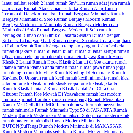
lantai terlihat seolah 2 lantai
rumah 6m*11m
rumah adat jawa
rumah
atap taman
Rumah Atap Taman Terbuka
Rumah Atap Taman
Terbuka di Depok
rumah bali
Rumah Bergaya Minimalis
Rumah
Bergaya Minimalis di Solo
Rumah Bergaya Modern
Rumah
Bergaya Modern dan Minimalis
Rumah Bergaya Modern dan
Minimalis di Solo
Rumah Bergaya Modern di Solo
rumah
bertingkat
Rumah dan Klinik di Jakarta Selatan
Rumah dengan
Sirkulasi Udara yang baik
Rumah dengan Sirkulasi Udara yang baik
di Lahan Sempit
Rumah dengan tampilan yang unik dan berbeda
rumah di jakarta
rumah di lahan buntu
rumah di lahan sempit
rumah
dijual
rumah elegan
rumah etnik
rumah etnik jawa
Rumah Hook
Klasik 2 Lantai
Rumah Hook Klasik 2 Lantai di Yogjakarta
rumah
idaman
rumah idaman anda
rumah indah
rumah jawa
rumah jogja
rumah joglo
rumah kavling
Rumah Kavling Di Semarang
Rumah
Kavling Di Ungaran
rumah kecil
rumah kecil minimalis
rumah klasi
2 lantai
rumah klasik
rumah klasik eropa
rumah klasik jakarta
Rumah Klasik Lantai 2
Rumah Klasik Lantai 2 di Citra Gran
Cibubur
Rumah Kos Mewah Di Yogyakarta
rumah kos modern
minimalis
rumah Lombok
rumah memanjang
Rumah Menambah
Kamar Mr. Dedi di LOMBOK
rumah mewah
rumah mezzanine
rumah minimalis
Rumah Minimalis Type 50 di JAKARTA
Rumah
Modern
Rumah Modern dan Minimalis di Solo
rumah modern etnik
rumah modern minimalis
Rumah Modern Minimalis
BUTON(SulTeng)
Rumah Modern Minimalis di MAKASSAR
Rumah Modern Minimalis sederhana
Rumah Modern Minimalis