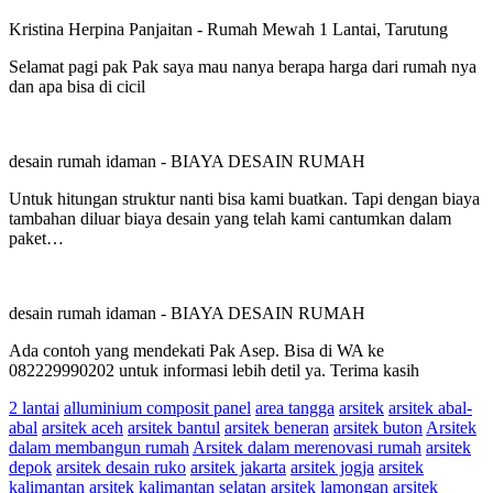
Kristina Herpina Panjaitan
-
Rumah Mewah 1 Lantai, Tarutung
Selamat pagi pak Pak saya mau nanya berapa harga dari rumah nya
dan apa bisa di cicil
desain rumah idaman
-
BIAYA DESAIN RUMAH
Untuk hitungan struktur nanti bisa kami buatkan. Tapi dengan biaya
tambahan diluar biaya desain yang telah kami cantumkan dalam
paket…
desain rumah idaman
-
BIAYA DESAIN RUMAH
Ada contoh yang mendekati Pak Asep. Bisa di WA ke
082229990202 untuk informasi lebih detil ya. Terima kasih
2 lantai
alluminium composit panel
area tangga
arsitek
arsitek abal-
abal
arsitek aceh
arsitek bantul
arsitek beneran
arsitek buton
Arsitek
dalam membangun rumah
Arsitek dalam merenovasi rumah
arsitek
depok
arsitek desain ruko
arsitek jakarta
arsitek jogja
arsitek
kalimantan
arsitek kalimantan selatan
arsitek lamongan
arsitek