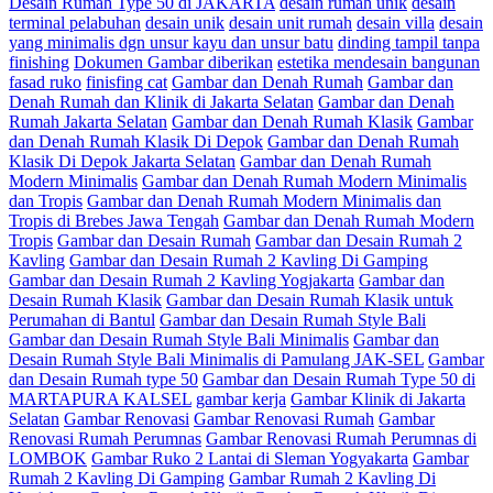
Desain Rumah Type 50 di JAKARTA
desain rumah unik
desain
terminal pelabuhan
desain unik
desain unit rumah
desain villa
desain
yang minimalis dgn unsur kayu dan unsur batu
dinding tampil tanpa
finishing
Dokumen Gambar diberikan
estetika mendesain bangunan
fasad ruko
finisfing cat
Gambar dan Denah Rumah
Gambar dan
Denah Rumah dan Klinik di Jakarta Selatan
Gambar dan Denah
Rumah Jakarta Selatan
Gambar dan Denah Rumah Klasik
Gambar
dan Denah Rumah Klasik Di Depok
Gambar dan Denah Rumah
Klasik Di Depok Jakarta Selatan
Gambar dan Denah Rumah
Modern Minimalis
Gambar dan Denah Rumah Modern Minimalis
dan Tropis
Gambar dan Denah Rumah Modern Minimalis dan
Tropis di Brebes Jawa Tengah
Gambar dan Denah Rumah Modern
Tropis
Gambar dan Desain Rumah
Gambar dan Desain Rumah 2
Kavling
Gambar dan Desain Rumah 2 Kavling Di Gamping
Gambar dan Desain Rumah 2 Kavling Yogjakarta
Gambar dan
Desain Rumah Klasik
Gambar dan Desain Rumah Klasik untuk
Perumahan di Bantul
Gambar dan Desain Rumah Style Bali
Gambar dan Desain Rumah Style Bali Minimalis
Gambar dan
Desain Rumah Style Bali Minimalis di Pamulang JAK-SEL
Gambar
dan Desain Rumah type 50
Gambar dan Desain Rumah Type 50 di
MARTAPURA KALSEL
gambar kerja
Gambar Klinik di Jakarta
Selatan
Gambar Renovasi
Gambar Renovasi Rumah
Gambar
Renovasi Rumah Perumnas
Gambar Renovasi Rumah Perumnas di
LOMBOK
Gambar Ruko 2 Lantai di Sleman Yogyakarta
Gambar
Rumah 2 Kavling Di Gamping
Gambar Rumah 2 Kavling Di