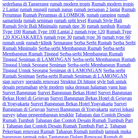
sederhana di Tangerang
rumah modern tropis
Rumah modern tropis
2 Lantai
rumah mungil
rumah panas
rumah persapan 2 lantai
Rumah
Perumnas
Rumah Perumnas di LOMBOK
rumah ramping
rumah
samarinda
rumah seniman
rumah split level
Rumah Style Bali
Rumah Style Bali Minimalis
rumah tipe 36
rumah tumbuh
Rumah
Type 100
Rumah Type 100 Lantai 2
rumah type 120
Rumah Type
120 JOGJAKARTA
rumah type 30
rumah type 36
rumah type 60
rumah unik
rumah+klinik
Semarang
Serba Serbi Rumah
Serba Serbi
Rumah Minimalis
Serba-serbi Membangun Rumah
Serba-serbi
Membangun Rumah Tinggal
Serba-serbi Membangun Rumah
Tinggal Seniman di LAMONGAN
Serba-serbi Membangun Rumah
Tinggal Untuk Seorang Seniman
Serba-serbi Membangun Rumah
Tinggal Untuk Seorang Seniman di LAMONGAN
Serba-serbi
Rumah Seniman
Serba-serbi Rumah Seniman di LAMONGAN
siap survey
spesialis renovasi
Struktur Di hitung
style bali untuk
desain perumahan
style modern
suka dengan halaman yang luas
Survei Bangunan
Survei Bangunan Bekas Hotel
Survei Bangunan
Bekas Hotel di Gejayan
Survei Bangunan Bekas Hotel di Gejayan
di Yogyakarta
Survei Bangunan Bekas Hotel Yogyakarta
Survei
Bangunan di Gejayan
Survei Bangunan di Yogyakarta
survei lokasi
survey
tahap pengembangan terakhir
Tahapan dan Contoh Desain
Rumah Tumbuh
Tahapan dan Contoh Desain Rumah Tumbuh Part
1
Tahapan dan Contoh Desain Rumah Tumbuh Part 2.
Tahapan
Pekerjaan renovasi Rumah
Tahapan Rumah tumbuh
tampak muka
bangunan
tampak ruko
Tantangan Dalam Renovasi Rumah di