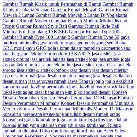
Gambar Rumah Klasik untuk Perumahan di Bantul
Gambar Rumah
Klinik di Jakarta Selatan
Gambar Rumah Mewah
Gambar Rumah
Mewah 2 Lantai
Gambar Rumah Mewah 2 Lantai Di Yogjakarta
Gambar Rumah Modern
Gambar Rumah Modern Minimalis dan
Tropis
Gambar Rumah Style Bali
Gambar Rumah Style Bali
Minimalis di Pamulang JAK-SEL
Gambar Rumah Type 100
Gambar Rumah Type 100 Lantai 2
Gambar Rumah Type 50
gaya
modern minimalis
gaya modern tropis
geometris yang sederhana
GRC motif kayu
GRC pola ukiran dalam tampilan geometris yang
kuat
harga arsitek
interior modern
JAKARTA
jasa arsitek
jasa
arsitek ciputat
jasa arsitek jakarta
jasa arsitek joga
jasa arsitek jogja
jasa arsitek murah
jasa arsitek online
jasa arsitek ramah
jasa arsitek
sorong
jasa arsitek. arsitek lombok
jasa desain
jasa desain interior
jasa desain rumah
jasa desain rumah semarang
jasa desain villa
jasa
desan rumah
jasa renovasi rumah
Jawa Tengah
joglo
joglo eksklusif
kamar mewah
kavling perumahan jogja
kavling ready stock
kearifan
lokal
ketinggian ideal bangunan
klinik
kolaborasi desain
Konsep
Desain Perumahan
Konsep Desain Perumahan Di Makasar
Konsep
Desain Perumahan Minimalis
Konsep Desain Perumahan Minimalis
Modern
Konsep Desain Perumahan Minimalis Modern Di Makasar
konsultan perencana arsitektur
konsultasi desain rumah gratis
Konsultasi gratis
kontraktor joga
kontraktor jogja
kos jogja
lahan
kosong inilah yang kita olah menjadi ruang tambahan. Ruang
tambahan dimaksud bisa untuk ruang tidur
Layanan After Sales
Lowongan Pekerjaan di Yogyakarta
maksimalkan jendela atau