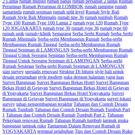
2 Lantai
rumah mungil
rumah panas
rumah persapan 2 lantai
Rumah
Perumnas
Rumah Perumnas di LOMBOK
rumah ramping
rumah
samarinda
rumah seniman
rumah split level
Rumah Style Bali
Rumah Style Bali Minimalis
rumah tipe 36
rumah tumbuh
Rumah
Type 100
Rumah Type 100 Lantai 2
rumah type 120
Rumah Type
120 JOGJAKARTA
rumah type 30
rumah type 36
rumah type 60
rumah unik
rumah+klinik
Semarang
Serba Serbi Rumah
Serba Serbi
Rumah Minimalis
Serba-serbi Membangun Rumah
Serba-serbi
Membangun Rumah Tinggal
Serba-serbi Membangun Rumah
Tinggal Seniman di LAMONGAN
Serba-serbi Membangun Rumah
Tinggal Untuk Seorang Seniman
Serba-serbi Membangun Rumah
Tinggal Untuk Seorang Seniman di LAMONGAN
Serba-serbi
Rumah Seniman
Serba-serbi Rumah Seniman di LAMONGAN
siap survey
spesialis renovasi
Struktur Di hitung
style bali untuk
desain perumahan
style modern
suka dengan halaman yang luas
Survei Bangunan
Survei Bangunan Bekas Hotel
Survei Bangunan
Bekas Hotel di Gejayan
Survei Bangunan Bekas Hotel di Gejayan
di Yogyakarta
Survei Bangunan Bekas Hotel Yogyakarta
Survei
Bangunan di Gejayan
Survei Bangunan di Yogyakarta
survei lokasi
survey
tahap pengembangan terakhir
Tahapan dan Contoh Desain
Rumah Tumbuh
Tahapan dan Contoh Desain Rumah Tumbuh Part
1
Tahapan dan Contoh Desain Rumah Tumbuh Part 2.
Tahapan
Pekerjaan renovasi Rumah
Tahapan Rumah tumbuh
tampak muka
bangunan
tampak ruko
Tantangan Dalam Renovasi Rumah di
YOGYAKARTA
terminal pelabuhan
Tips dan Contoh Desain Ruko