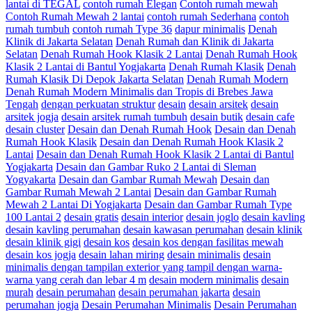
lantai di TEGAL
contoh rumah Elegan
Contoh rumah mewah
Contoh Rumah Mewah 2 lantai
contoh rumah Sederhana
contoh
rumah tumbuh
contoh rumah Type 36
dapur minimalis
Denah
Klinik di Jakarta Selatan
Denah Rumah dan Klinik di Jakarta
Selatan
Denah Rumah Hook Klasik 2 Lantai
Denah Rumah Hook
Klasik 2 Lantai di Bantul Yogjakarta
Denah Rumah Klasik
Denah
Rumah Klasik Di Depok Jakarta Selatan
Denah Rumah Modern
Denah Rumah Modern Minimalis dan Tropis di Brebes Jawa
Tengah
dengan perkuatan struktur
desain
desain arsitek
desain
arsitek jogja
desain arsitek rumah tumbuh
desain butik
desain cafe
desain cluster
Desain dan Denah Rumah Hook
Desain dan Denah
Rumah Hook Klasik
Desain dan Denah Rumah Hook Klasik 2
Lantai
Desain dan Denah Rumah Hook Klasik 2 Lantai di Bantul
Yogjakarta
Desain dan Gambar Ruko 2 Lantai di Sleman
Yogyakarta
Desain dan Gambar Rumah Mewah
Desain dan
Gambar Rumah Mewah 2 Lantai
Desain dan Gambar Rumah
Mewah 2 Lantai Di Yogjakarta
Desain dan Gambar Rumah Type
100 Lantai 2
desain gratis
desain interior
desain joglo
desain kavling
desain kavling perumahan
desain kawasan perumahan
desain klinik
desain klinik gigi
desain kos
desain kos dengan fasilitas mewah
desain kos jogja
desain lahan miring
desain minimalis
desain
minimalis dengan tampilan exterior yang tampil dengan warna-
warna yang cerah dan lebar 4 m
desain modern minimalis
desain
murah
desain perumahan
desain perumahan jakarta
desain
perumahan jogja
Desain Perumahan Minimalis
Desain Perumahan