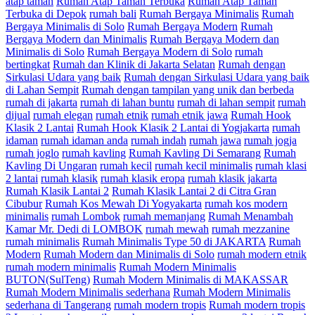
atap taman
Rumah Atap Taman Terbuka
Rumah Atap Taman
Terbuka di Depok
rumah bali
Rumah Bergaya Minimalis
Rumah
Bergaya Minimalis di Solo
Rumah Bergaya Modern
Rumah
Bergaya Modern dan Minimalis
Rumah Bergaya Modern dan
Minimalis di Solo
Rumah Bergaya Modern di Solo
rumah
bertingkat
Rumah dan Klinik di Jakarta Selatan
Rumah dengan
Sirkulasi Udara yang baik
Rumah dengan Sirkulasi Udara yang baik
di Lahan Sempit
Rumah dengan tampilan yang unik dan berbeda
rumah di jakarta
rumah di lahan buntu
rumah di lahan sempit
rumah
dijual
rumah elegan
rumah etnik
rumah etnik jawa
Rumah Hook
Klasik 2 Lantai
Rumah Hook Klasik 2 Lantai di Yogjakarta
rumah
idaman
rumah idaman anda
rumah indah
rumah jawa
rumah jogja
rumah joglo
rumah kavling
Rumah Kavling Di Semarang
Rumah
Kavling Di Ungaran
rumah kecil
rumah kecil minimalis
rumah klasi
2 lantai
rumah klasik
rumah klasik eropa
rumah klasik jakarta
Rumah Klasik Lantai 2
Rumah Klasik Lantai 2 di Citra Gran
Cibubur
Rumah Kos Mewah Di Yogyakarta
rumah kos modern
minimalis
rumah Lombok
rumah memanjang
Rumah Menambah
Kamar Mr. Dedi di LOMBOK
rumah mewah
rumah mezzanine
rumah minimalis
Rumah Minimalis Type 50 di JAKARTA
Rumah
Modern
Rumah Modern dan Minimalis di Solo
rumah modern etnik
rumah modern minimalis
Rumah Modern Minimalis
BUTON(SulTeng)
Rumah Modern Minimalis di MAKASSAR
Rumah Modern Minimalis sederhana
Rumah Modern Minimalis
sederhana di Tangerang
rumah modern tropis
Rumah modern tropis