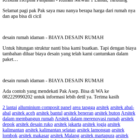
Selamat pagi pak Pak saya mau nanya berapa harga dari rumah nya
dan apa bisa di cicil
desain rumah idaman
-
BIAYA DESAIN RUMAH
Untuk hitungan struktur nanti bisa kami buatkan. Tapi dengan biaya
tambahan diluar biaya desain yang telah kami cantumkan dalam
paket…
desain rumah idaman
-
BIAYA DESAIN RUMAH
Ada contoh yang mendekati Pak Asep. Bisa di WA ke
082229990202 untuk informasi lebih detil ya. Terima kasih
2 lantai
alluminium composit panel
area tangga
arsitek
arsitek abal-
abal
arsitek aceh
arsitek bantul
arsitek beneran
arsitek buton
Arsitek
dalam membangun rumah
Arsitek dalam merenovasi rumah
arsitek
depok
arsitek desain ruko
arsitek jakarta
arsitek jogja
arsitek
kalimantan
arsitek kalimantan selatan
arsitek lamongan
arsitek
lombok
arsitek makasar
arsitek Malang
arsitek martapura
arsitek