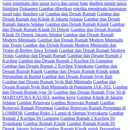
yang minimalis dgn unsur kayu dan unsur batu
dinding tampil tanpa
finishing
Dokumen Gambar diberikan
estetika mendesain bangunan
fasad ruko
finisfing cat
Gambar dan Denah Rumah
Gambar dan
Denah Rumah dan Klinik di Jakarta Selatan
Gambar dan Denah
Rumah Jakarta Selatan
Gambar dan Denah Rumah Klasik
Gambar
dan Denah Rumah Klasik Di Depok
Gambar dan Denah Rumah
Klasik Di Depok Jakarta Selatan
Gambar dan Denah Rumah
Modern Minimalis
Gambar dan Denah Rumah Modern Minimalis
dan Tropis
Gambar dan Denah Rumah Modern Minimalis dan
Tropis di Brebes Jawa Tengah
Gambar dan Denah Rumah Modern
Tropis
Gambar dan Desain Rumah
Gambar dan Desain Rumah 2
Kavling
Gambar dan Desain Rumah 2 Kavling Di Gamping
Gambar dan Desain Rumah 2 Kavling Yogjakarta
Gambar dan
Desain Rumah Klasik
Gambar dan Desain Rumah Klasik untuk
Perumahan di Bantul
Gambar dan Desain Rumah Style Bali
Gambar dan Desain Rumah Style Bali Minimalis
Gambar dan
Desain Rumah Style Bali Minimalis di Pamulang JAK-SEL
Gambar
dan Desain Rumah type 50
Gambar dan Desain Rumah Type 50 di
MARTAPURA KALSEL
gambar kerja
Gambar Klinik di Jakarta
Selatan
Gambar Renovasi
Gambar Renovasi Rumah
Gambar
Renovasi Rumah Perumnas
Gambar Renovasi Rumah Perumnas di
LOMBOK
Gambar Ruko 2 Lantai di Sleman Yogyakarta
Gambar
Rumah 2 Kavling Di Gamping
Gambar Rumah 2 Kavling Di
Yogjakarta
Gambar Rumah Klasik
Gambar Rumah Klasik Di
Depok Jakarta Selatan
Gambar Rumah Klasik untuk Perumahan