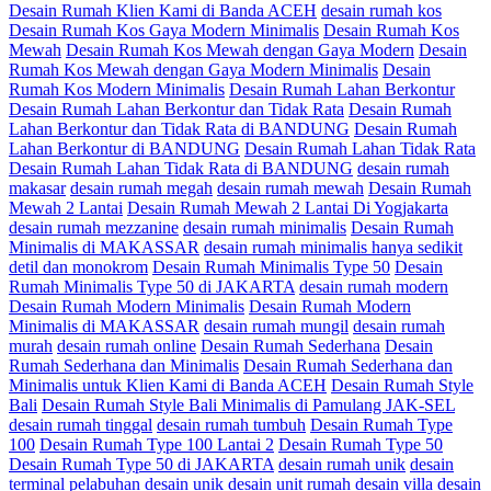
Desain Rumah Klien Kami di Banda ACEH
desain rumah kos
Desain Rumah Kos Gaya Modern Minimalis
Desain Rumah Kos
Mewah
Desain Rumah Kos Mewah dengan Gaya Modern
Desain
Rumah Kos Mewah dengan Gaya Modern Minimalis
Desain
Rumah Kos Modern Minimalis
Desain Rumah Lahan Berkontur
Desain Rumah Lahan Berkontur dan Tidak Rata
Desain Rumah
Lahan Berkontur dan Tidak Rata di BANDUNG
Desain Rumah
Lahan Berkontur di BANDUNG
Desain Rumah Lahan Tidak Rata
Desain Rumah Lahan Tidak Rata di BANDUNG
desain rumah
makasar
desain rumah megah
desain rumah mewah
Desain Rumah
Mewah 2 Lantai
Desain Rumah Mewah 2 Lantai Di Yogjakarta
desain rumah mezzanine
desain rumah minimalis
Desain Rumah
Minimalis di MAKASSAR
desain rumah minimalis hanya sedikit
detil dan monokrom
Desain Rumah Minimalis Type 50
Desain
Rumah Minimalis Type 50 di JAKARTA
desain rumah modern
Desain Rumah Modern Minimalis
Desain Rumah Modern
Minimalis di MAKASSAR
desain rumah mungil
desain rumah
murah
desain rumah online
Desain Rumah Sederhana
Desain
Rumah Sederhana dan Minimalis
Desain Rumah Sederhana dan
Minimalis untuk Klien Kami di Banda ACEH
Desain Rumah Style
Bali
Desain Rumah Style Bali Minimalis di Pamulang JAK-SEL
desain rumah tinggal
desain rumah tumbuh
Desain Rumah Type
100
Desain Rumah Type 100 Lantai 2
Desain Rumah Type 50
Desain Rumah Type 50 di JAKARTA
desain rumah unik
desain
terminal pelabuhan
desain unik
desain unit rumah
desain villa
desain