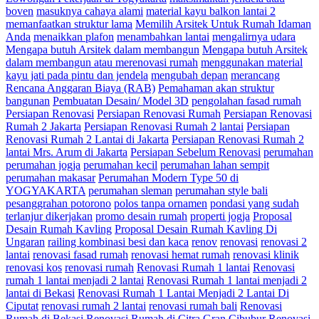
boven
masuknya cahaya alami
material kayu balkon lantai 2
memanfaatkan struktur lama
Memilih Arsitek Untuk Rumah Idaman
Anda
menaikkan plafon
menambahkan lantai
mengalirnya udara
Mengapa butuh Arsitek dalam membangun
Mengapa butuh Arsitek
dalam membangun atau merenovasi rumah
menggunakan material
kayu jati pada pintu dan jendela
mengubah depan
merancang
Rencana Anggaran Biaya (RAB)
Pemahaman akan struktur
bangunan
Pembuatan Desain/ Model 3D
pengolahan fasad rumah
Persiapan Renovasi
Persiapan Renovasi Rumah
Persiapan Renovasi
Rumah 2 Jakarta
Persiapan Renovasi Rumah 2 lantai
Persiapan
Renovasi Rumah 2 Lantai di Jakarta
Persiapan Renovasi Rumah 2
lantai Mrs. Arum di Jakarta
Persiapan Sebelum Renovasi
perumahan
perumahan jogja
perumahan kecil
perumahan lahan sempit
perumahan makasar
Perumahan Modern Type 50 di
YOGYAKARTA
perumahan sleman
perumahan style bali
pesanggrahan potorono
polos tanpa ornamen
pondasi yang sudah
terlanjur dikerjakan
promo desain rumah
properti jogja
Proposal
Desain Rumah Kavling
Proposal Desain Rumah Kavling Di
Ungaran
railing kombinasi besi dan kaca
renov
renovasi
renovasi 2
lantai
renovasi fasad rumah
renovasi hemat rumah
renovasi klinik
renovasi kos
renovasi rumah
Renovasi Rumah 1 lantai
Renovasi
rumah 1 lantai menjadi 2 lantai
Renovasi Rumah 1 lantai menjadi 2
lantai di Bekasi
Renovasi Rumah 1 Lantai Menjadi 2 Lantai Di
Ciputat
renovasi rumah 2 lantai
renovasi rumah bali
Renovasi
Rumah di Bekasi
Renovasi Rumah di Citra Gran Cibubur
Renovasi