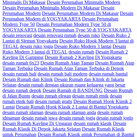
Minimalis Di Makasar
Desain Perumahan Minimalis Modern
Desain Perumahan Minimalis Modern Di Makasar
Desain
Perumahan Modern
Desain Perumahan Modern Di Makasar
Desain
Perumahan Modern di YOGYAKARTA
Desain Perumahan
Modern Type 50
Desain Perumahan Modern Type 50 di
YOGYAKARTA
Desain Perumahan Type 50 di YOGYAKARTA
desain renovasi
desain renovasi rumah
desain ruko
Desain Ruko 2
Lantai di Sleman Yogyakarta
Desain Ruko Hook Modern 3 lantai di
TEGAL
desain ruko jogja
Desain Ruko Modern 3 lantai
Desain
Ruko Modern 3 lantai di TEGAL
desain rumah
Desain Rumah 2
Kavling Di Gamping
Desain Rumah 2 Kavling Di Yogjakarta
desain rumah 6x23
Desain Rumah Atap Taman
Desain Rumah Atap
Taman Terbuka
Desain Rumah Atap Taman Terbuka di Depok
desain rumah bali
desain rumah bali modern
desain rumah bantul
Desain Rumah dan Klinik
Desain Rumah dan Klinik di Jakarta
Selatan
desain rumah dengan ukuran ruang keluarga yang besar
desain rumah depok
Desain Rumah di BANDUNG
Desain Rumah
di Jalan Buntu
desain rumah elegan
desain rumah etnik
desain
rumah etnik bali
desain rumah gratis
Desain Rumah Hook Klasik 2
Lantai
Desain Rumah Hook Klasik 2 Lantai di Bantul Yogjakarta
desain rumah idaman
desain rumah idaman anda
desain rumah
idmaman
desain rumah jawa
desain rumah jogja
desain rumah joglo
Desain Rumah Kavling Di Ungaran
desain rumah klasik
Desain
Rumah Klasik Di Depok Jakarta Selatan
Desain Rumah Klasik
untuk Perumahan
Desain Rumah Klasik untuk Perumahan di Bantul