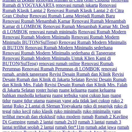
Rumah di YOGYAKARTA
renovasi rumah jakarta
Renovasi
Rumah Klasik Lantai 2
Renovasi Rumah Klasik Lantai 2 di Citra
Gran Cibubur
Renovasi Rumah Lama Menjadi Rumah Baru
Renovasi Rumah Menambah Kamar
Renovasi Rumah Menambah
Kamar di LOMBOK
Renovasi Rumah Menambah Kamar Mr. Dedi
di LOMBOK
renovasi rumah minimalis
Renovasi Rumah Modern
Renovasi Rumah Modern Minimalis
Renovasi Rumah Modern
Minimalis BUTON(SulTeng)
Renovasi Rumah Modern Minimalis
di BUTON
Renovasi Rumah Modern Minimalis sederhana
Renovasi Rumah Modern Minimalis sederhana di Tangerang
Renovasi Rumah Modern Minimalis Untuk Klien Kami di
BUTON(SulTeng)
renovasi rumah online
Renovasi Rumah
Perumnas
Renovasi Rumah Perumnas di LOMBOK
renovasi
rumah. arsitek tangerang
Revisi Desain Rumah dan Klinik
Revisi
Desain Rumah dan Klinik di Jakarta Selatan
Revisi Desain Rumah
dan Klinik Mrs. Falah
Revisi Desain Rumah dan Klinik Mrs. Falah
di Jakarta Selatan
roster hujan
ruang keluarga
ruang keluarga
bahkan musholla keluarga
ruang terbuka yang cukup luas
ruang
tidur
ruang tidur utama
ruangan yang ada tidak lagi cukup
ruko 2
lantai
Ruko 2 Lantai di Sleman Yogyakarta
ruko di nganjuk
ruko di
tegal
ruko kecil
ruko klasik
ruko minimalis
ruko minimalis yang
terlihat mewah dan eksklusif
ruko modern
rumah
Rumah 2 Kavling
Di Gamping
rumah 2 lantai
rumah 2x10
rumah 3 lantai
rumah 3
lantai terlihat seolah 2 lantai
rumah 6m*11m
rumah adat jawa
rumah