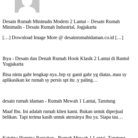
Desain Rumah Minimalis Modern 2 Lantai – Desain Rumah
Minimalis
-
Desain Rumah Industrial, Jogjakarta
[…] Download Image More @ desainrumahidaman.co.id […]
Ihya
-
Desain dan Denah Rumah Hook Klasik 2 Lantai di Bantul
Yogjakarta
Bisa ninta gabr lengkap nya..brp sy ganti gabr yg diatas..mau sy
aplikasikan ke rumah sy persis spt itu .y paling…
desain rumah idaman
-
Rumah Mewah 1 Lantai, Tarutung
Maaf Ibu. Ini adalah rumah klien kami. Bukan untuk diperjual
belikan. Tapi terima kasih untuk atensinya Ibu ya. Siapa tau…
Kristina Herpina Panjaitan
-
Rumah Mewah 1 Lantai, Tarutung