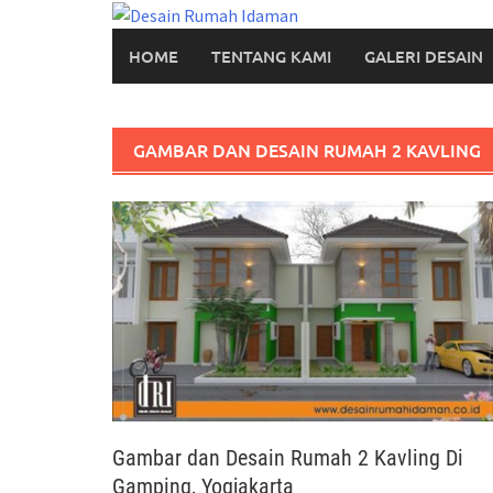
Skip
to
HOME
TENTANG KAMI
GALERI DESAIN
content
GAMBAR DAN DESAIN RUMAH 2 KAVLING
Gambar dan Desain Rumah 2 Kavling Di
Gamping, Yogjakarta