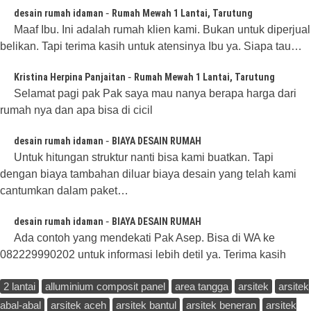
-
desain rumah idaman
Rumah Mewah 1 Lantai, Tarutung
Maaf Ibu. Ini adalah rumah klien kami. Bukan untuk diperjual
belikan. Tapi terima kasih untuk atensinya Ibu ya. Siapa tau…
-
Kristina Herpina Panjaitan
Rumah Mewah 1 Lantai, Tarutung
Selamat pagi pak Pak saya mau nanya berapa harga dari
rumah nya dan apa bisa di cicil
-
desain rumah idaman
BIAYA DESAIN RUMAH
Untuk hitungan struktur nanti bisa kami buatkan. Tapi
dengan biaya tambahan diluar biaya desain yang telah kami
cantumkan dalam paket…
-
desain rumah idaman
BIAYA DESAIN RUMAH
Ada contoh yang mendekati Pak Asep. Bisa di WA ke
082229990202 untuk informasi lebih detil ya. Terima kasih
2 lantai
alluminium composit panel
area tangga
arsitek
arsitek
abal-abal
arsitek aceh
arsitek bantul
arsitek beneran
arsitek