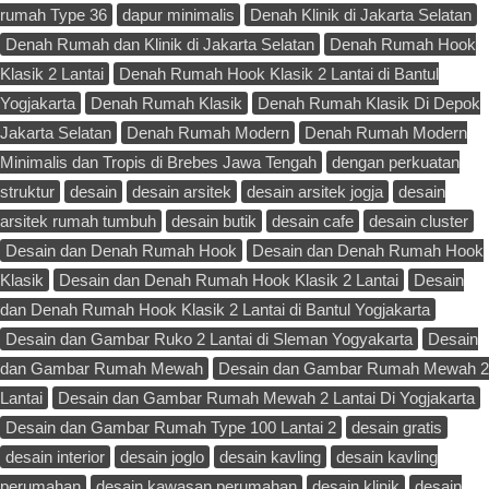
rumah Type 36
dapur minimalis
Denah Klinik di Jakarta Selatan
Denah Rumah dan Klinik di Jakarta Selatan
Denah Rumah Hook
Klasik 2 Lantai
Denah Rumah Hook Klasik 2 Lantai di Bantul
Yogjakarta
Denah Rumah Klasik
Denah Rumah Klasik Di Depok
Jakarta Selatan
Denah Rumah Modern
Denah Rumah Modern
Minimalis dan Tropis di Brebes Jawa Tengah
dengan perkuatan
struktur
desain
desain arsitek
desain arsitek jogja
desain
arsitek rumah tumbuh
desain butik
desain cafe
desain cluster
Desain dan Denah Rumah Hook
Desain dan Denah Rumah Hook
Klasik
Desain dan Denah Rumah Hook Klasik 2 Lantai
Desain
dan Denah Rumah Hook Klasik 2 Lantai di Bantul Yogjakarta
Desain dan Gambar Ruko 2 Lantai di Sleman Yogyakarta
Desain
dan Gambar Rumah Mewah
Desain dan Gambar Rumah Mewah 2
Lantai
Desain dan Gambar Rumah Mewah 2 Lantai Di Yogjakarta
Desain dan Gambar Rumah Type 100 Lantai 2
desain gratis
desain interior
desain joglo
desain kavling
desain kavling
perumahan
desain kawasan perumahan
desain klinik
desain