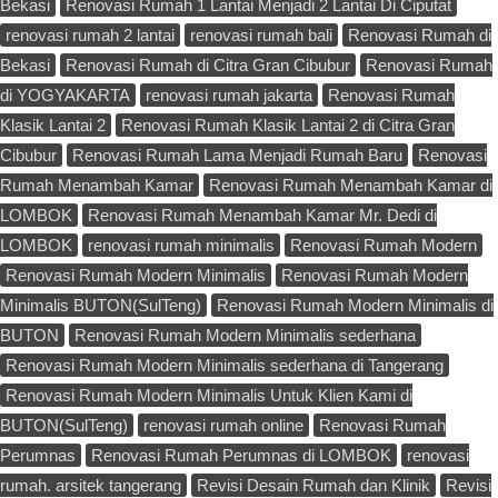
Bekasi
Renovasi Rumah 1 Lantai Menjadi 2 Lantai Di Ciputat
renovasi rumah 2 lantai
renovasi rumah bali
Renovasi Rumah di
Bekasi
Renovasi Rumah di Citra Gran Cibubur
Renovasi Rumah
di YOGYAKARTA
renovasi rumah jakarta
Renovasi Rumah
Klasik Lantai 2
Renovasi Rumah Klasik Lantai 2 di Citra Gran
Cibubur
Renovasi Rumah Lama Menjadi Rumah Baru
Renovasi
Rumah Menambah Kamar
Renovasi Rumah Menambah Kamar di
LOMBOK
Renovasi Rumah Menambah Kamar Mr. Dedi di
LOMBOK
renovasi rumah minimalis
Renovasi Rumah Modern
Renovasi Rumah Modern Minimalis
Renovasi Rumah Modern
Minimalis BUTON(SulTeng)
Renovasi Rumah Modern Minimalis di
BUTON
Renovasi Rumah Modern Minimalis sederhana
Renovasi Rumah Modern Minimalis sederhana di Tangerang
Renovasi Rumah Modern Minimalis Untuk Klien Kami di
BUTON(SulTeng)
renovasi rumah online
Renovasi Rumah
Perumnas
Renovasi Rumah Perumnas di LOMBOK
renovasi
rumah. arsitek tangerang
Revisi Desain Rumah dan Klinik
Revisi