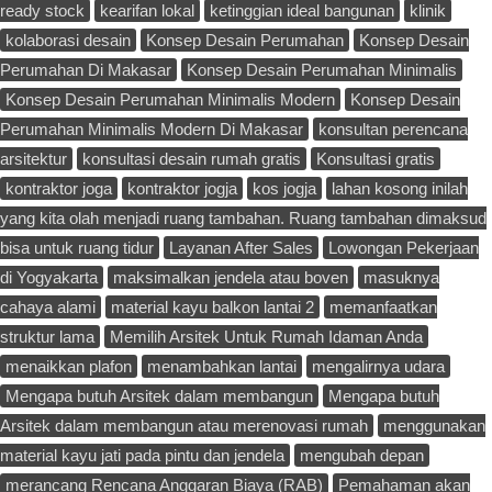
ready stock
kearifan lokal
ketinggian ideal bangunan
klinik
kolaborasi desain
Konsep Desain Perumahan
Konsep Desain
Perumahan Di Makasar
Konsep Desain Perumahan Minimalis
Konsep Desain Perumahan Minimalis Modern
Konsep Desain
Perumahan Minimalis Modern Di Makasar
konsultan perencana
arsitektur
konsultasi desain rumah gratis
Konsultasi gratis
kontraktor joga
kontraktor jogja
kos jogja
lahan kosong inilah
yang kita olah menjadi ruang tambahan. Ruang tambahan dimaksud
bisa untuk ruang tidur
Layanan After Sales
Lowongan Pekerjaan
di Yogyakarta
maksimalkan jendela atau boven
masuknya
cahaya alami
material kayu balkon lantai 2
memanfaatkan
struktur lama
Memilih Arsitek Untuk Rumah Idaman Anda
menaikkan plafon
menambahkan lantai
mengalirnya udara
Mengapa butuh Arsitek dalam membangun
Mengapa butuh
Arsitek dalam membangun atau merenovasi rumah
menggunakan
material kayu jati pada pintu dan jendela
mengubah depan
merancang Rencana Anggaran Biaya (RAB)
Pemahaman akan