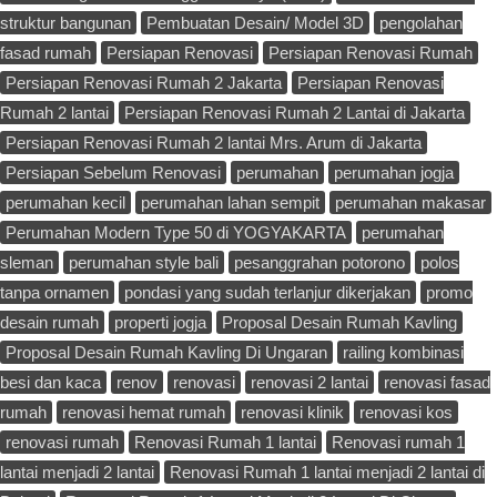
struktur bangunan
Pembuatan Desain/ Model 3D
pengolahan
fasad rumah
Persiapan Renovasi
Persiapan Renovasi Rumah
Persiapan Renovasi Rumah 2 Jakarta
Persiapan Renovasi
Rumah 2 lantai
Persiapan Renovasi Rumah 2 Lantai di Jakarta
Persiapan Renovasi Rumah 2 lantai Mrs. Arum di Jakarta
Persiapan Sebelum Renovasi
perumahan
perumahan jogja
perumahan kecil
perumahan lahan sempit
perumahan makasar
Perumahan Modern Type 50 di YOGYAKARTA
perumahan
sleman
perumahan style bali
pesanggrahan potorono
polos
tanpa ornamen
pondasi yang sudah terlanjur dikerjakan
promo
desain rumah
properti jogja
Proposal Desain Rumah Kavling
Proposal Desain Rumah Kavling Di Ungaran
railing kombinasi
besi dan kaca
renov
renovasi
renovasi 2 lantai
renovasi fasad
rumah
renovasi hemat rumah
renovasi klinik
renovasi kos
renovasi rumah
Renovasi Rumah 1 lantai
Renovasi rumah 1
lantai menjadi 2 lantai
Renovasi Rumah 1 lantai menjadi 2 lantai di