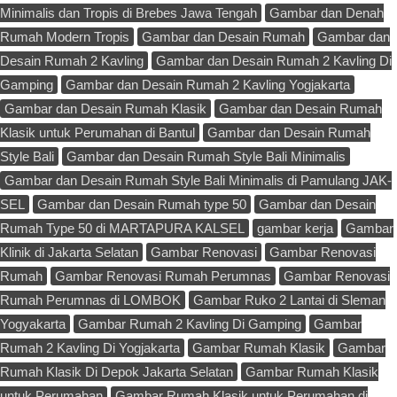
Minimalis dan Tropis di Brebes Jawa Tengah
Gambar dan Denah
Rumah Modern Tropis
Gambar dan Desain Rumah
Gambar dan
Desain Rumah 2 Kavling
Gambar dan Desain Rumah 2 Kavling Di
Gamping
Gambar dan Desain Rumah 2 Kavling Yogjakarta
Gambar dan Desain Rumah Klasik
Gambar dan Desain Rumah
Klasik untuk Perumahan di Bantul
Gambar dan Desain Rumah
Style Bali
Gambar dan Desain Rumah Style Bali Minimalis
Gambar dan Desain Rumah Style Bali Minimalis di Pamulang JAK-
SEL
Gambar dan Desain Rumah type 50
Gambar dan Desain
Rumah Type 50 di MARTAPURA KALSEL
gambar kerja
Gambar
Klinik di Jakarta Selatan
Gambar Renovasi
Gambar Renovasi
Rumah
Gambar Renovasi Rumah Perumnas
Gambar Renovasi
Rumah Perumnas di LOMBOK
Gambar Ruko 2 Lantai di Sleman
Yogyakarta
Gambar Rumah 2 Kavling Di Gamping
Gambar
Rumah 2 Kavling Di Yogjakarta
Gambar Rumah Klasik
Gambar
Rumah Klasik Di Depok Jakarta Selatan
Gambar Rumah Klasik
untuk Perumahan
Gambar Rumah Klasik untuk Perumahan di