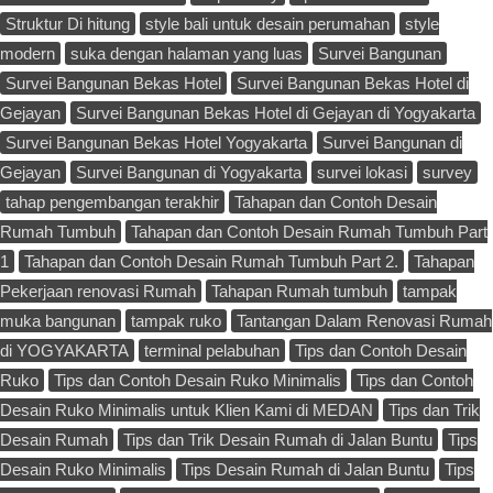
Struktur Di hitung
style bali untuk desain perumahan
style
modern
suka dengan halaman yang luas
Survei Bangunan
Survei Bangunan Bekas Hotel
Survei Bangunan Bekas Hotel di
Gejayan
Survei Bangunan Bekas Hotel di Gejayan di Yogyakarta
Survei Bangunan Bekas Hotel Yogyakarta
Survei Bangunan di
Gejayan
Survei Bangunan di Yogyakarta
survei lokasi
survey
tahap pengembangan terakhir
Tahapan dan Contoh Desain
Rumah Tumbuh
Tahapan dan Contoh Desain Rumah Tumbuh Part
1
Tahapan dan Contoh Desain Rumah Tumbuh Part 2.
Tahapan
Pekerjaan renovasi Rumah
Tahapan Rumah tumbuh
tampak
muka bangunan
tampak ruko
Tantangan Dalam Renovasi Rumah
di YOGYAKARTA
terminal pelabuhan
Tips dan Contoh Desain
Ruko
Tips dan Contoh Desain Ruko Minimalis
Tips dan Contoh
Desain Ruko Minimalis untuk Klien Kami di MEDAN
Tips dan Trik
Desain Rumah
Tips dan Trik Desain Rumah di Jalan Buntu
Tips
Desain Ruko Minimalis
Tips Desain Rumah di Jalan Buntu
Tips