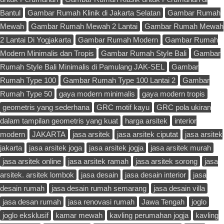
Bantul
Gambar Rumah Klinik di Jakarta Selatan
Gambar Rumah
Mewah
Gambar Rumah Mewah 2 Lantai
Gambar Rumah Mewah
2 Lantai Di Yogjakarta
Gambar Rumah Modern
Gambar Rumah
Modern Minimalis dan Tropis
Gambar Rumah Style Bali
Gambar
Rumah Style Bali Minimalis di Pamulang JAK-SEL
Gambar
Rumah Type 100
Gambar Rumah Type 100 Lantai 2
Gambar
Rumah Type 50
gaya modern minimalis
gaya modern tropis
geometris yang sederhana
GRC motif kayu
GRC pola ukiran
dalam tampilan geometris yang kuat
harga arsitek
interior
modern
JAKARTA
jasa arsitek
jasa arsitek ciputat
jasa arsitek
jakarta
jasa arsitek joga
jasa arsitek jogja
jasa arsitek murah
jasa arsitek online
jasa arsitek ramah
jasa arsitek sorong
jasa
arsitek. arsitek lombok
jasa desain
jasa desain interior
jasa
desain rumah
jasa desain rumah semarang
jasa desain villa
jasa desan rumah
jasa renovasi rumah
Jawa Tengah
joglo
joglo eksklusif
kamar mewah
kavling perumahan jogja
kavling