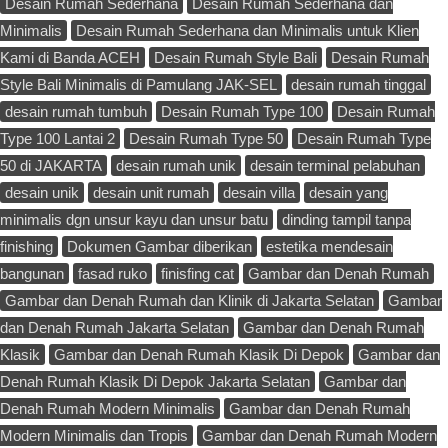
Desain Rumah Sederhana
Desain Rumah Sederhana dan
Minimalis
Desain Rumah Sederhana dan Minimalis untuk Klien
Kami di Banda ACEH
Desain Rumah Style Bali
Desain Rumah
Style Bali Minimalis di Pamulang JAK-SEL
desain rumah tinggal
desain rumah tumbuh
Desain Rumah Type 100
Desain Rumah
Type 100 Lantai 2
Desain Rumah Type 50
Desain Rumah Type
50 di JAKARTA
desain rumah unik
desain terminal pelabuhan
desain unik
desain unit rumah
desain villa
desain yang
minimalis dgn unsur kayu dan unsur batu
dinding tampil tanpa
finishing
Dokumen Gambar diberikan
estetika mendesain
bangunan
fasad ruko
finisfing cat
Gambar dan Denah Rumah
Gambar dan Denah Rumah dan Klinik di Jakarta Selatan
Gambar
dan Denah Rumah Jakarta Selatan
Gambar dan Denah Rumah
Klasik
Gambar dan Denah Rumah Klasik Di Depok
Gambar dan
Denah Rumah Klasik Di Depok Jakarta Selatan
Gambar dan
Denah Rumah Modern Minimalis
Gambar dan Denah Rumah
Modern Minimalis dan Tropis
Gambar dan Denah Rumah Modern