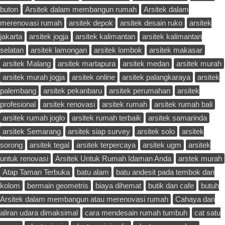
buton
Arsitek dalam membangun rumah
Arsitek dalam
merenovasi rumah
arsitek depok
arsitek desain ruko
arsitek
jakarta
arsitek jogja
arsitek kalimantan
arsitek kalimantan
selatan
arsitek lamongan
arsitek lombok
arsitek makasar
arsitek Malang
arsitek martapura
arsitek medan
arsitek murah
arsitek murah jogja
arsitek online
arsitek palangkaraya
arsitek
palembang
arsitek pekanbaru
arsitek perumahan
arsitek
profesional
arsitek renovasi
arsitek rumah
arsitek rumah bali
arsitek rumah joglo
arsitek rumah terbaik
arsitek samarinda
arsitek Semarang
arsitek siap survey
arsitek solo
arsitek
sorong
arsitek tegal
arsitek terpercaya
arsitek ugm
arsitek
untuk renovasi
Arsitek Untuk Rumah Idaman Anda
arstek murah
Atap Taman Terbuka
batu alam
batu andesit pada tembok dan
kolom
bermain geometris
biaya dihemat
butik dan cafe
butuh
Arsitek dalam membangun atau merenovasi rumah
Cahaya dan
aliran udara dimaksimal
cara mendesain rumah tumbuh
cat satu