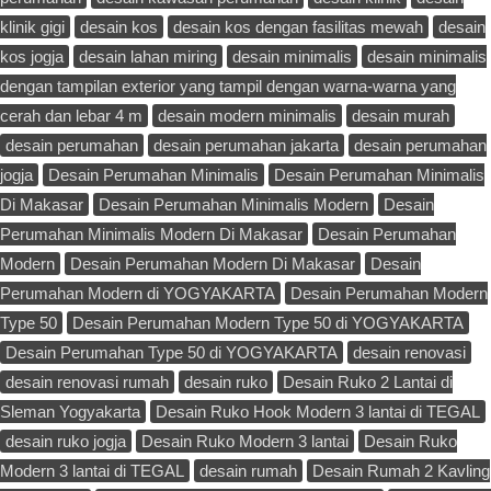
klinik gigi
desain kos
desain kos dengan fasilitas mewah
desain
kos jogja
desain lahan miring
desain minimalis
desain minimalis
dengan tampilan exterior yang tampil dengan warna-warna yang
cerah dan lebar 4 m
desain modern minimalis
desain murah
desain perumahan
desain perumahan jakarta
desain perumahan
jogja
Desain Perumahan Minimalis
Desain Perumahan Minimalis
Di Makasar
Desain Perumahan Minimalis Modern
Desain
Perumahan Minimalis Modern Di Makasar
Desain Perumahan
Modern
Desain Perumahan Modern Di Makasar
Desain
Perumahan Modern di YOGYAKARTA
Desain Perumahan Modern
Type 50
Desain Perumahan Modern Type 50 di YOGYAKARTA
Desain Perumahan Type 50 di YOGYAKARTA
desain renovasi
desain renovasi rumah
desain ruko
Desain Ruko 2 Lantai di
Sleman Yogyakarta
Desain Ruko Hook Modern 3 lantai di TEGAL
desain ruko jogja
Desain Ruko Modern 3 lantai
Desain Ruko
Modern 3 lantai di TEGAL
desain rumah
Desain Rumah 2 Kavling