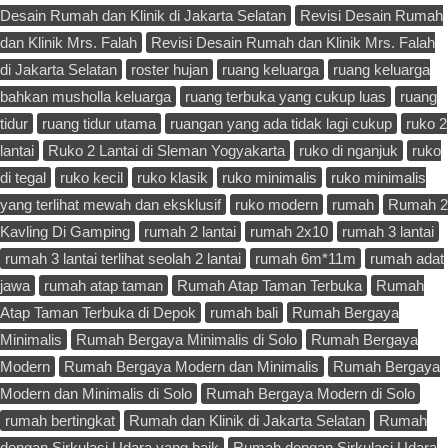
Desain Rumah dan Klinik di Jakarta Selatan
Revisi Desain Rumah
dan Klinik Mrs. Falah
Revisi Desain Rumah dan Klinik Mrs. Falah
di Jakarta Selatan
roster hujan
ruang keluarga
ruang keluarga
bahkan musholla keluarga
ruang terbuka yang cukup luas
ruang
tidur
ruang tidur utama
ruangan yang ada tidak lagi cukup
ruko 2
lantai
Ruko 2 Lantai di Sleman Yogyakarta
ruko di nganjuk
ruko
di tegal
ruko kecil
ruko klasik
ruko minimalis
ruko minimalis
yang terlihat mewah dan eksklusif
ruko modern
rumah
Rumah 2
Kavling Di Gamping
rumah 2 lantai
rumah 2x10
rumah 3 lantai
rumah 3 lantai terlihat seolah 2 lantai
rumah 6m*11m
rumah adat
jawa
rumah atap taman
Rumah Atap Taman Terbuka
Rumah
Atap Taman Terbuka di Depok
rumah bali
Rumah Bergaya
Minimalis
Rumah Bergaya Minimalis di Solo
Rumah Bergaya
Modern
Rumah Bergaya Modern dan Minimalis
Rumah Bergaya
Modern dan Minimalis di Solo
Rumah Bergaya Modern di Solo
rumah bertingkat
Rumah dan Klinik di Jakarta Selatan
Rumah
dengan Sirkulasi Udara yang baik
Rumah dengan Sirkulasi Udara