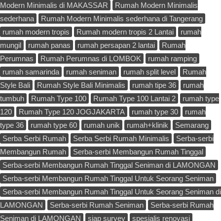
Modern Minimalis di MAKASSAR
Rumah Modern Minimalis
sederhana
Rumah Modern Minimalis sederhana di Tangerang
rumah modern tropis
Rumah modern tropis 2 Lantai
rumah
mungil
rumah panas
rumah persapan 2 lantai
Rumah
Perumnas
Rumah Perumnas di LOMBOK
rumah ramping
rumah samarinda
rumah seniman
rumah split level
Rumah
Style Bali
Rumah Style Bali Minimalis
rumah tipe 36
rumah
tumbuh
Rumah Type 100
Rumah Type 100 Lantai 2
rumah type
120
Rumah Type 120 JOGJAKARTA
rumah type 30
rumah
type 36
rumah type 60
rumah unik
rumah+klinik
Semarang
Serba Serbi Rumah
Serba Serbi Rumah Minimalis
Serba-serbi
Membangun Rumah
Serba-serbi Membangun Rumah Tinggal
Serba-serbi Membangun Rumah Tinggal Seniman di LAMONGAN
Serba-serbi Membangun Rumah Tinggal Untuk Seorang Seniman
Serba-serbi Membangun Rumah Tinggal Untuk Seorang Seniman di
LAMONGAN
Serba-serbi Rumah Seniman
Serba-serbi Rumah
Seniman di LAMONGAN
siap survey
spesialis renovasi