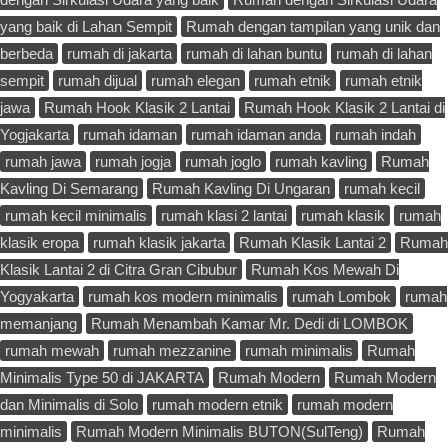
yang baik di Lahan Sempit
Rumah dengan tampilan yang unik dan
berbeda
rumah di jakarta
rumah di lahan buntu
rumah di lahan
sempit
rumah dijual
rumah elegan
rumah etnik
rumah etnik
jawa
Rumah Hook Klasik 2 Lantai
Rumah Hook Klasik 2 Lantai di
Yogjakarta
rumah idaman
rumah idaman anda
rumah indah
rumah jawa
rumah jogja
rumah joglo
rumah kavling
Rumah
Kavling Di Semarang
Rumah Kavling Di Ungaran
rumah kecil
rumah kecil minimalis
rumah klasi 2 lantai
rumah klasik
rumah
klasik eropa
rumah klasik jakarta
Rumah Klasik Lantai 2
Rumah
Klasik Lantai 2 di Citra Gran Cibubur
Rumah Kos Mewah Di
Yogyakarta
rumah kos modern minimalis
rumah Lombok
rumah
memanjang
Rumah Menambah Kamar Mr. Dedi di LOMBOK
rumah mewah
rumah mezzanine
rumah minimalis
Rumah
Minimalis Type 50 di JAKARTA
Rumah Modern
Rumah Modern
dan Minimalis di Solo
rumah modern etnik
rumah modern
minimalis
Rumah Modern Minimalis BUTON(SulTeng)
Rumah