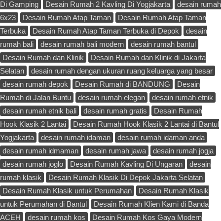
Di Gamping
Desain Rumah 2 Kavling Di Yogjakarta
desain rumah
6x23
Desain Rumah Atap Taman
Desain Rumah Atap Taman
Terbuka
Desain Rumah Atap Taman Terbuka di Depok
desain
rumah bali
desain rumah bali modern
desain rumah bantul
Desain Rumah dan Klinik
Desain Rumah dan Klinik di Jakarta
Selatan
desain rumah dengan ukuran ruang keluarga yang besar
desain rumah depok
Desain Rumah di BANDUNG
Desain
Rumah di Jalan Buntu
desain rumah elegan
desain rumah etnik
desain rumah etnik bali
desain rumah gratis
Desain Rumah
Hook Klasik 2 Lantai
Desain Rumah Hook Klasik 2 Lantai di Bantul
Yogjakarta
desain rumah idaman
desain rumah idaman anda
desain rumah idmaman
desain rumah jawa
desain rumah jogja
desain rumah joglo
Desain Rumah Kavling Di Ungaran
desain
rumah klasik
Desain Rumah Klasik Di Depok Jakarta Selatan
Desain Rumah Klasik untuk Perumahan
Desain Rumah Klasik
untuk Perumahan di Bantul
Desain Rumah Klien Kami di Banda
ACEH
desain rumah kos
Desain Rumah Kos Gaya Modern