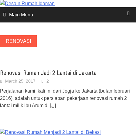
Skip
to
Main Menu
content
RENOVASI
Renovasi Rumah Jadi 2 Lantai di Jakarta
March 25, 2017
2
Perjalanan kami kali ini dari Jogja ke Jakarta (bulan februari
2016), adalah untuk persiapan pekerjaan renovasi rumah 2
lantai milik Ibu Arum di
[...]