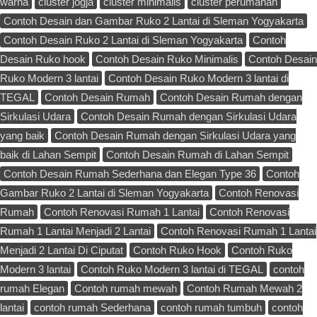
warna
cluster jogja
cluster minimalis
cluster perumahan
Contoh Desain dan Gambar Ruko 2 Lantai di Sleman Yogyakarta
Contoh Desain Ruko 2 Lantai di Sleman Yogyakarta
Contoh
Desain Ruko hook
Contoh Desain Ruko Minimalis
Contoh Desain
Ruko Modern 3 lantai
Contoh Desain Ruko Modern 3 lantai di
TEGAL
Contoh Desain Rumah
Contoh Desain Rumah dengan
Sirkulasi Udara
Contoh Desain Rumah dengan Sirkulasi Udara
yang baik
Contoh Desain Rumah dengan Sirkulasi Udara yang
baik di Lahan Sempit
Contoh Desain Rumah di Lahan Sempit
Contoh Desain Rumah Sederhana dan Elegan Type 36
Contoh
Gambar Ruko 2 Lantai di Sleman Yogyakarta
Contoh Renovasi
Rumah
Contoh Renovasi Rumah 1 Lantai
Contoh Renovasi
Rumah 1 Lantai Menjadi 2 Lantai
Contoh Renovasi Rumah 1 Lantai
Menjadi 2 Lantai Di Ciputat
Contoh Ruko Hook
Contoh Ruko
Modern 3 lantai
Contoh Ruko Modern 3 lantai di TEGAL
contoh
rumah Elegan
Contoh rumah mewah
Contoh Rumah Mewah 2
lantai
contoh rumah Sederhana
contoh rumah tumbuh
contoh