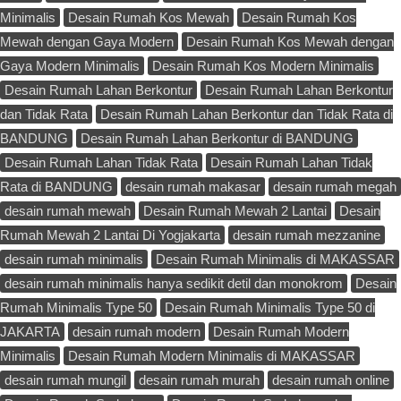
Minimalis
Desain Rumah Kos Mewah
Desain Rumah Kos
Mewah dengan Gaya Modern
Desain Rumah Kos Mewah dengan
Gaya Modern Minimalis
Desain Rumah Kos Modern Minimalis
Desain Rumah Lahan Berkontur
Desain Rumah Lahan Berkontur
dan Tidak Rata
Desain Rumah Lahan Berkontur dan Tidak Rata di
BANDUNG
Desain Rumah Lahan Berkontur di BANDUNG
Desain Rumah Lahan Tidak Rata
Desain Rumah Lahan Tidak
Rata di BANDUNG
desain rumah makasar
desain rumah megah
desain rumah mewah
Desain Rumah Mewah 2 Lantai
Desain
Rumah Mewah 2 Lantai Di Yogjakarta
desain rumah mezzanine
desain rumah minimalis
Desain Rumah Minimalis di MAKASSAR
desain rumah minimalis hanya sedikit detil dan monokrom
Desain
Rumah Minimalis Type 50
Desain Rumah Minimalis Type 50 di
JAKARTA
desain rumah modern
Desain Rumah Modern
Minimalis
Desain Rumah Modern Minimalis di MAKASSAR
desain rumah mungil
desain rumah murah
desain rumah online