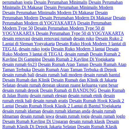
perumahan jogja
Desain Perumahan Minimalis
Desain Perumahan
Minimalis Di Makasar
Desain Perumahan Minimalis Modern
Desain Perumahan Minimalis Modern Di Makasar
Desain
Perumahan Modern
Desain Perumahan Modern Di Makasar
Desain
Perumahan Modern di YOGYAKARTA
Desain Perumahan
Modern Type 50
Desain Perumahan Modern Type 50 di
YOGYAKARTA
Desain Perumahan Type 50 di YOGYAKARTA
desain renovasi
desain renovasi rumah
desain ruko
Desain Ruko 2
Lantai di Sleman Yogyakarta
Desain Ruko Hook Modern 3 lantai di
TEGAL
desain ruko jogja
Desain Ruko Modern 3 lantai
Desain
Ruko Modern 3 lantai di TEGAL
desain rumah
Desain Rumah 2
Kavling Di Gamping
Desain Rumah 2 Kavling Di Yogjakarta
desain rumah 6x23
Desain Rumah Atap Taman
Desain Rumah Atap
Taman Terbuka
Desain Rumah Atap Taman Terbuka di Depok
desain rumah bali
desain rumah bali modern
desain rumah bantul
Desain Rumah dan Klinik
Desain Rumah dan Klinik di Jakarta
Selatan
desain rumah dengan ukuran ruang keluarga yang besar
desain rumah depok
Desain Rumah di BANDUNG
Desain Rumah
di Jalan Buntu
desain rumah elegan
desain rumah etnik
desain
rumah etnik bali
desain rumah gratis
Desain Rumah Hook Klasik 2
Lantai
Desain Rumah Hook Klasik 2 Lantai di Bantul Yogjakarta
desain rumah idaman
desain rumah idaman anda
desain rumah
idmaman
desain rumah jawa
desain rumah jogja
desain rumah joglo
Desain Rumah Kavling Di Ungaran
desain rumah klasik
Desain
Rumah Klasik Di Depok Jakarta Selatan
Desain Rumah Klasik