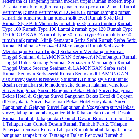
sederhana di Tangerang
rumah modern tropis
Rumah modern tropis
2 Lantai
rumah mungil
rumah panas
rumah persapan 2 lantai
Rumah
Perumnas
Rumah Perumnas di LOMBOK
rumah ramping
rumah
samarinda
rumah seniman
rumah split level
Rumah Style Bali
Rumah Style Bali Minimalis
rumah tipe 36
rumah tumbuh
Rumah
Type 100
Rumah Type 100 Lantai 2
rumah type 120
Rumah Type
120 JOGJAKARTA
rumah type 30
rumah type 36
rumah type 60
rumah unik
rumah+klinik
Semarang
Serba Serbi Rumah
Serba Serbi
Rumah Minimalis
Serba-serbi Membangun Rumah
Serba-serbi
Membangun Rumah Tinggal
Serba-serbi Membangun Rumah
Tinggal Seniman di LAMONGAN
Serba-serbi Membangun Rumah
Tinggal Untuk Seorang Seniman
Serba-serbi Membangun Rumah
Tinggal Untuk Seorang Seniman di LAMONGAN
Serba-serbi
Rumah Seniman
Serba-serbi Rumah Seniman di LAMONGAN
siap survey
spesialis renovasi
Struktur Di hitung
style bali untuk
desain perumahan
style modern
suka dengan halaman yang luas
Survei Bangunan
Survei Bangunan Bekas Hotel
Survei Bangunan
Bekas Hotel di Gejayan
Survei Bangunan Bekas Hotel di Gejayan
di Yogyakarta
Survei Bangunan Bekas Hotel Yogyakarta
Survei
Bangunan di Gejayan
Survei Bangunan di Yogyakarta
survei lokasi
survey
tahap pengembangan terakhir
Tahapan dan Contoh Desain
Rumah Tumbuh
Tahapan dan Contoh Desain Rumah Tumbuh Part
1
Tahapan dan Contoh Desain Rumah Tumbuh Part 2.
Tahapan
Pekerjaan renovasi Rumah
Tahapan Rumah tumbuh
tampak muka
bangunan
tampak ruko
Tantangan Dalam Renovasi Rumah di