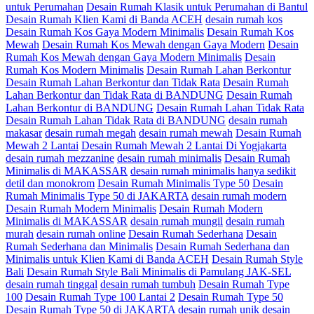
untuk Perumahan
Desain Rumah Klasik untuk Perumahan di Bantul
Desain Rumah Klien Kami di Banda ACEH
desain rumah kos
Desain Rumah Kos Gaya Modern Minimalis
Desain Rumah Kos
Mewah
Desain Rumah Kos Mewah dengan Gaya Modern
Desain
Rumah Kos Mewah dengan Gaya Modern Minimalis
Desain
Rumah Kos Modern Minimalis
Desain Rumah Lahan Berkontur
Desain Rumah Lahan Berkontur dan Tidak Rata
Desain Rumah
Lahan Berkontur dan Tidak Rata di BANDUNG
Desain Rumah
Lahan Berkontur di BANDUNG
Desain Rumah Lahan Tidak Rata
Desain Rumah Lahan Tidak Rata di BANDUNG
desain rumah
makasar
desain rumah megah
desain rumah mewah
Desain Rumah
Mewah 2 Lantai
Desain Rumah Mewah 2 Lantai Di Yogjakarta
desain rumah mezzanine
desain rumah minimalis
Desain Rumah
Minimalis di MAKASSAR
desain rumah minimalis hanya sedikit
detil dan monokrom
Desain Rumah Minimalis Type 50
Desain
Rumah Minimalis Type 50 di JAKARTA
desain rumah modern
Desain Rumah Modern Minimalis
Desain Rumah Modern
Minimalis di MAKASSAR
desain rumah mungil
desain rumah
murah
desain rumah online
Desain Rumah Sederhana
Desain
Rumah Sederhana dan Minimalis
Desain Rumah Sederhana dan
Minimalis untuk Klien Kami di Banda ACEH
Desain Rumah Style
Bali
Desain Rumah Style Bali Minimalis di Pamulang JAK-SEL
desain rumah tinggal
desain rumah tumbuh
Desain Rumah Type
100
Desain Rumah Type 100 Lantai 2
Desain Rumah Type 50
Desain Rumah Type 50 di JAKARTA
desain rumah unik
desain