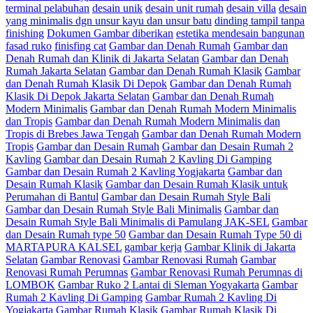
terminal pelabuhan
desain unik
desain unit rumah
desain villa
desain
yang minimalis dgn unsur kayu dan unsur batu
dinding tampil tanpa
finishing
Dokumen Gambar diberikan
estetika mendesain bangunan
fasad ruko
finisfing cat
Gambar dan Denah Rumah
Gambar dan
Denah Rumah dan Klinik di Jakarta Selatan
Gambar dan Denah
Rumah Jakarta Selatan
Gambar dan Denah Rumah Klasik
Gambar
dan Denah Rumah Klasik Di Depok
Gambar dan Denah Rumah
Klasik Di Depok Jakarta Selatan
Gambar dan Denah Rumah
Modern Minimalis
Gambar dan Denah Rumah Modern Minimalis
dan Tropis
Gambar dan Denah Rumah Modern Minimalis dan
Tropis di Brebes Jawa Tengah
Gambar dan Denah Rumah Modern
Tropis
Gambar dan Desain Rumah
Gambar dan Desain Rumah 2
Kavling
Gambar dan Desain Rumah 2 Kavling Di Gamping
Gambar dan Desain Rumah 2 Kavling Yogjakarta
Gambar dan
Desain Rumah Klasik
Gambar dan Desain Rumah Klasik untuk
Perumahan di Bantul
Gambar dan Desain Rumah Style Bali
Gambar dan Desain Rumah Style Bali Minimalis
Gambar dan
Desain Rumah Style Bali Minimalis di Pamulang JAK-SEL
Gambar
dan Desain Rumah type 50
Gambar dan Desain Rumah Type 50 di
MARTAPURA KALSEL
gambar kerja
Gambar Klinik di Jakarta
Selatan
Gambar Renovasi
Gambar Renovasi Rumah
Gambar
Renovasi Rumah Perumnas
Gambar Renovasi Rumah Perumnas di
LOMBOK
Gambar Ruko 2 Lantai di Sleman Yogyakarta
Gambar
Rumah 2 Kavling Di Gamping
Gambar Rumah 2 Kavling Di
Yogjakarta
Gambar Rumah Klasik
Gambar Rumah Klasik Di