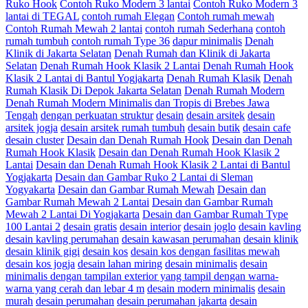
Ruko Hook
Contoh Ruko Modern 3 lantai
Contoh Ruko Modern 3
lantai di TEGAL
contoh rumah Elegan
Contoh rumah mewah
Contoh Rumah Mewah 2 lantai
contoh rumah Sederhana
contoh
rumah tumbuh
contoh rumah Type 36
dapur minimalis
Denah
Klinik di Jakarta Selatan
Denah Rumah dan Klinik di Jakarta
Selatan
Denah Rumah Hook Klasik 2 Lantai
Denah Rumah Hook
Klasik 2 Lantai di Bantul Yogjakarta
Denah Rumah Klasik
Denah
Rumah Klasik Di Depok Jakarta Selatan
Denah Rumah Modern
Denah Rumah Modern Minimalis dan Tropis di Brebes Jawa
Tengah
dengan perkuatan struktur
desain
desain arsitek
desain
arsitek jogja
desain arsitek rumah tumbuh
desain butik
desain cafe
desain cluster
Desain dan Denah Rumah Hook
Desain dan Denah
Rumah Hook Klasik
Desain dan Denah Rumah Hook Klasik 2
Lantai
Desain dan Denah Rumah Hook Klasik 2 Lantai di Bantul
Yogjakarta
Desain dan Gambar Ruko 2 Lantai di Sleman
Yogyakarta
Desain dan Gambar Rumah Mewah
Desain dan
Gambar Rumah Mewah 2 Lantai
Desain dan Gambar Rumah
Mewah 2 Lantai Di Yogjakarta
Desain dan Gambar Rumah Type
100 Lantai 2
desain gratis
desain interior
desain joglo
desain kavling
desain kavling perumahan
desain kawasan perumahan
desain klinik
desain klinik gigi
desain kos
desain kos dengan fasilitas mewah
desain kos jogja
desain lahan miring
desain minimalis
desain
minimalis dengan tampilan exterior yang tampil dengan warna-
warna yang cerah dan lebar 4 m
desain modern minimalis
desain
murah
desain perumahan
desain perumahan jakarta
desain