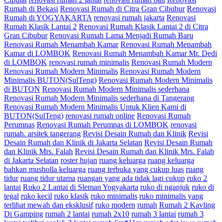
Rumah di Bekasi
Renovasi Rumah di Citra Gran Cibubur
Renovasi
Rumah di YOGYAKARTA
renovasi rumah jakarta
Renovasi
Rumah Klasik Lantai 2
Renovasi Rumah Klasik Lantai 2 di Citra
Gran Cibubur
Renovasi Rumah Lama Menjadi Rumah Baru
Renovasi Rumah Menambah Kamar
Renovasi Rumah Menambah
Kamar di LOMBOK
Renovasi Rumah Menambah Kamar Mr. Dedi
di LOMBOK
renovasi rumah minimalis
Renovasi Rumah Modern
Renovasi Rumah Modern Minimalis
Renovasi Rumah Modern
Minimalis BUTON(SulTeng)
Renovasi Rumah Modern Minimalis
di BUTON
Renovasi Rumah Modern Minimalis sederhana
Renovasi Rumah Modern Minimalis sederhana di Tangerang
Renovasi Rumah Modern Minimalis Untuk Klien Kami di
BUTON(SulTeng)
renovasi rumah online
Renovasi Rumah
Perumnas
Renovasi Rumah Perumnas di LOMBOK
renovasi
rumah. arsitek tangerang
Revisi Desain Rumah dan Klinik
Revisi
Desain Rumah dan Klinik di Jakarta Selatan
Revisi Desain Rumah
dan Klinik Mrs. Falah
Revisi Desain Rumah dan Klinik Mrs. Falah
di Jakarta Selatan
roster hujan
ruang keluarga
ruang keluarga
bahkan musholla keluarga
ruang terbuka yang cukup luas
ruang
tidur
ruang tidur utama
ruangan yang ada tidak lagi cukup
ruko 2
lantai
Ruko 2 Lantai di Sleman Yogyakarta
ruko di nganjuk
ruko di
tegal
ruko kecil
ruko klasik
ruko minimalis
ruko minimalis yang
terlihat mewah dan eksklusif
ruko modern
rumah
Rumah 2 Kavling
Di Gamping
rumah 2 lantai
rumah 2x10
rumah 3 lantai
rumah 3