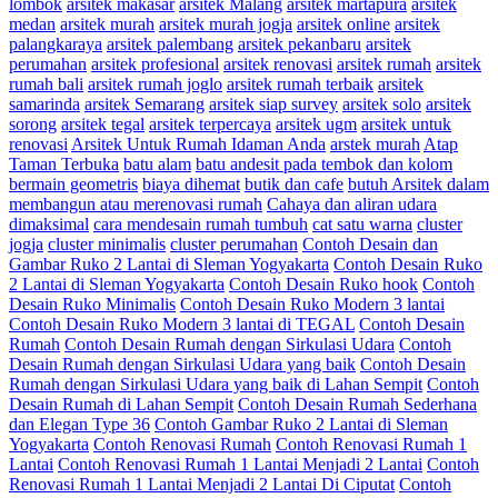
lombok
arsitek makasar
arsitek Malang
arsitek martapura
arsitek
medan
arsitek murah
arsitek murah jogja
arsitek online
arsitek
palangkaraya
arsitek palembang
arsitek pekanbaru
arsitek
perumahan
arsitek profesional
arsitek renovasi
arsitek rumah
arsitek
rumah bali
arsitek rumah joglo
arsitek rumah terbaik
arsitek
samarinda
arsitek Semarang
arsitek siap survey
arsitek solo
arsitek
sorong
arsitek tegal
arsitek terpercaya
arsitek ugm
arsitek untuk
renovasi
Arsitek Untuk Rumah Idaman Anda
arstek murah
Atap
Taman Terbuka
batu alam
batu andesit pada tembok dan kolom
bermain geometris
biaya dihemat
butik dan cafe
butuh Arsitek dalam
membangun atau merenovasi rumah
Cahaya dan aliran udara
dimaksimal
cara mendesain rumah tumbuh
cat satu warna
cluster
jogja
cluster minimalis
cluster perumahan
Contoh Desain dan
Gambar Ruko 2 Lantai di Sleman Yogyakarta
Contoh Desain Ruko
2 Lantai di Sleman Yogyakarta
Contoh Desain Ruko hook
Contoh
Desain Ruko Minimalis
Contoh Desain Ruko Modern 3 lantai
Contoh Desain Ruko Modern 3 lantai di TEGAL
Contoh Desain
Rumah
Contoh Desain Rumah dengan Sirkulasi Udara
Contoh
Desain Rumah dengan Sirkulasi Udara yang baik
Contoh Desain
Rumah dengan Sirkulasi Udara yang baik di Lahan Sempit
Contoh
Desain Rumah di Lahan Sempit
Contoh Desain Rumah Sederhana
dan Elegan Type 36
Contoh Gambar Ruko 2 Lantai di Sleman
Yogyakarta
Contoh Renovasi Rumah
Contoh Renovasi Rumah 1
Lantai
Contoh Renovasi Rumah 1 Lantai Menjadi 2 Lantai
Contoh
Renovasi Rumah 1 Lantai Menjadi 2 Lantai Di Ciputat
Contoh