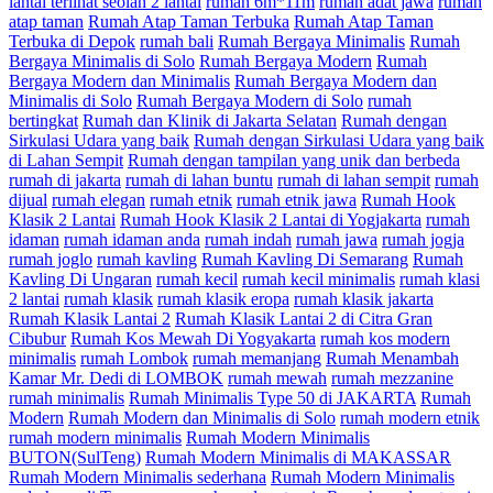
lantai terlihat seolah 2 lantai
rumah 6m*11m
rumah adat jawa
rumah
atap taman
Rumah Atap Taman Terbuka
Rumah Atap Taman
Terbuka di Depok
rumah bali
Rumah Bergaya Minimalis
Rumah
Bergaya Minimalis di Solo
Rumah Bergaya Modern
Rumah
Bergaya Modern dan Minimalis
Rumah Bergaya Modern dan
Minimalis di Solo
Rumah Bergaya Modern di Solo
rumah
bertingkat
Rumah dan Klinik di Jakarta Selatan
Rumah dengan
Sirkulasi Udara yang baik
Rumah dengan Sirkulasi Udara yang baik
di Lahan Sempit
Rumah dengan tampilan yang unik dan berbeda
rumah di jakarta
rumah di lahan buntu
rumah di lahan sempit
rumah
dijual
rumah elegan
rumah etnik
rumah etnik jawa
Rumah Hook
Klasik 2 Lantai
Rumah Hook Klasik 2 Lantai di Yogjakarta
rumah
idaman
rumah idaman anda
rumah indah
rumah jawa
rumah jogja
rumah joglo
rumah kavling
Rumah Kavling Di Semarang
Rumah
Kavling Di Ungaran
rumah kecil
rumah kecil minimalis
rumah klasi
2 lantai
rumah klasik
rumah klasik eropa
rumah klasik jakarta
Rumah Klasik Lantai 2
Rumah Klasik Lantai 2 di Citra Gran
Cibubur
Rumah Kos Mewah Di Yogyakarta
rumah kos modern
minimalis
rumah Lombok
rumah memanjang
Rumah Menambah
Kamar Mr. Dedi di LOMBOK
rumah mewah
rumah mezzanine
rumah minimalis
Rumah Minimalis Type 50 di JAKARTA
Rumah
Modern
Rumah Modern dan Minimalis di Solo
rumah modern etnik
rumah modern minimalis
Rumah Modern Minimalis
BUTON(SulTeng)
Rumah Modern Minimalis di MAKASSAR
Rumah Modern Minimalis sederhana
Rumah Modern Minimalis