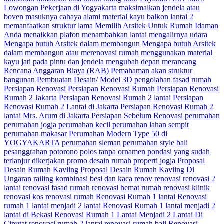
Lowongan Pekerjaan di Yogyakarta
maksimalkan jendela atau
boven
masuknya cahaya alami
material kayu balkon lantai 2
memanfaatkan struktur lama
Memilih Arsitek Untuk Rumah Idaman
Anda
menaikkan plafon
menambahkan lantai
mengalirnya udara
Mengapa butuh Arsitek dalam membangun
Mengapa butuh Arsitek
dalam membangun atau merenovasi rumah
menggunakan material
kayu jati pada pintu dan jendela
mengubah depan
merancang
Rencana Anggaran Biaya (RAB)
Pemahaman akan struktur
bangunan
Pembuatan Desain/ Model 3D
pengolahan fasad rumah
Persiapan Renovasi
Persiapan Renovasi Rumah
Persiapan Renovasi
Rumah 2 Jakarta
Persiapan Renovasi Rumah 2 lantai
Persiapan
Renovasi Rumah 2 Lantai di Jakarta
Persiapan Renovasi Rumah 2
lantai Mrs. Arum di Jakarta
Persiapan Sebelum Renovasi
perumahan
perumahan jogja
perumahan kecil
perumahan lahan sempit
perumahan makasar
Perumahan Modern Type 50 di
YOGYAKARTA
perumahan sleman
perumahan style bali
pesanggrahan potorono
polos tanpa ornamen
pondasi yang sudah
terlanjur dikerjakan
promo desain rumah
properti jogja
Proposal
Desain Rumah Kavling
Proposal Desain Rumah Kavling Di
Ungaran
railing kombinasi besi dan kaca
renov
renovasi
renovasi 2
lantai
renovasi fasad rumah
renovasi hemat rumah
renovasi klinik
renovasi kos
renovasi rumah
Renovasi Rumah 1 lantai
Renovasi
rumah 1 lantai menjadi 2 lantai
Renovasi Rumah 1 lantai menjadi 2
lantai di Bekasi
Renovasi Rumah 1 Lantai Menjadi 2 Lantai Di
Ciputat
renovasi rumah 2 lantai
renovasi rumah bali
Renovasi