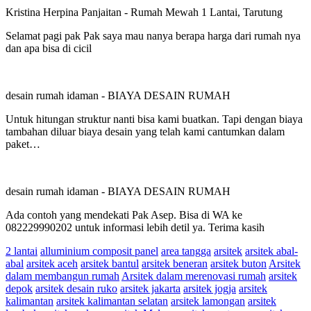
Kristina Herpina Panjaitan
-
Rumah Mewah 1 Lantai, Tarutung
Selamat pagi pak Pak saya mau nanya berapa harga dari rumah nya
dan apa bisa di cicil
desain rumah idaman
-
BIAYA DESAIN RUMAH
Untuk hitungan struktur nanti bisa kami buatkan. Tapi dengan biaya
tambahan diluar biaya desain yang telah kami cantumkan dalam
paket…
desain rumah idaman
-
BIAYA DESAIN RUMAH
Ada contoh yang mendekati Pak Asep. Bisa di WA ke
082229990202 untuk informasi lebih detil ya. Terima kasih
2 lantai
alluminium composit panel
area tangga
arsitek
arsitek abal-
abal
arsitek aceh
arsitek bantul
arsitek beneran
arsitek buton
Arsitek
dalam membangun rumah
Arsitek dalam merenovasi rumah
arsitek
depok
arsitek desain ruko
arsitek jakarta
arsitek jogja
arsitek
kalimantan
arsitek kalimantan selatan
arsitek lamongan
arsitek