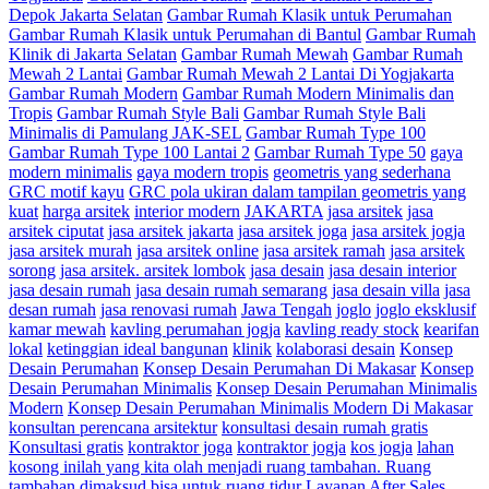
Depok Jakarta Selatan
Gambar Rumah Klasik untuk Perumahan
Gambar Rumah Klasik untuk Perumahan di Bantul
Gambar Rumah
Klinik di Jakarta Selatan
Gambar Rumah Mewah
Gambar Rumah
Mewah 2 Lantai
Gambar Rumah Mewah 2 Lantai Di Yogjakarta
Gambar Rumah Modern
Gambar Rumah Modern Minimalis dan
Tropis
Gambar Rumah Style Bali
Gambar Rumah Style Bali
Minimalis di Pamulang JAK-SEL
Gambar Rumah Type 100
Gambar Rumah Type 100 Lantai 2
Gambar Rumah Type 50
gaya
modern minimalis
gaya modern tropis
geometris yang sederhana
GRC motif kayu
GRC pola ukiran dalam tampilan geometris yang
kuat
harga arsitek
interior modern
JAKARTA
jasa arsitek
jasa
arsitek ciputat
jasa arsitek jakarta
jasa arsitek joga
jasa arsitek jogja
jasa arsitek murah
jasa arsitek online
jasa arsitek ramah
jasa arsitek
sorong
jasa arsitek. arsitek lombok
jasa desain
jasa desain interior
jasa desain rumah
jasa desain rumah semarang
jasa desain villa
jasa
desan rumah
jasa renovasi rumah
Jawa Tengah
joglo
joglo eksklusif
kamar mewah
kavling perumahan jogja
kavling ready stock
kearifan
lokal
ketinggian ideal bangunan
klinik
kolaborasi desain
Konsep
Desain Perumahan
Konsep Desain Perumahan Di Makasar
Konsep
Desain Perumahan Minimalis
Konsep Desain Perumahan Minimalis
Modern
Konsep Desain Perumahan Minimalis Modern Di Makasar
konsultan perencana arsitektur
konsultasi desain rumah gratis
Konsultasi gratis
kontraktor joga
kontraktor jogja
kos jogja
lahan
kosong inilah yang kita olah menjadi ruang tambahan. Ruang
tambahan dimaksud bisa untuk ruang tidur
Layanan After Sales