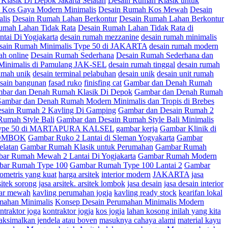
Klasik Di Depok Jakarta Selatan
Desain Rumah Klasik untuk
 Kos Gaya Modern Minimalis
Desain Rumah Kos Mewah
Desain
lis
Desain Rumah Lahan Berkontur
Desain Rumah Lahan Berkontur
umah Lahan Tidak Rata
Desain Rumah Lahan Tidak Rata di
ai Di Yogjakarta
desain rumah mezzanine
desain rumah minimalis
sain Rumah Minimalis Type 50 di JAKARTA
desain rumah modern
ah online
Desain Rumah Sederhana
Desain Rumah Sederhana dan
 Minimalis di Pamulang JAK-SEL
desain rumah tinggal
desain rumah
umah unik
desain terminal pelabuhan
desain unik
desain unit rumah
esain bangunan
fasad ruko
finisfing cat
Gambar dan Denah Rumah
bar dan Denah Rumah Klasik Di Depok
Gambar dan Denah Rumah
ambar dan Denah Rumah Modern Minimalis dan Tropis di Brebes
sain Rumah 2 Kavling Di Gamping
Gambar dan Desain Rumah 2
Rumah Style Bali
Gambar dan Desain Rumah Style Bali Minimalis
 Type 50 di MARTAPURA KALSEL
gambar kerja
Gambar Klinik di
 LOMBOK
Gambar Ruko 2 Lantai di Sleman Yogyakarta
Gambar
elatan
Gambar Rumah Klasik untuk Perumahan
Gambar Rumah
ar Rumah Mewah 2 Lantai Di Yogjakarta
Gambar Rumah Modern
ar Rumah Type 100
Gambar Rumah Type 100 Lantai 2
Gambar
ometris yang kuat
harga arsitek
interior modern
JAKARTA
jasa
sitek sorong
jasa arsitek. arsitek lombok
jasa desain
jasa desain interior
ar mewah
kavling perumahan jogja
kavling ready stock
kearifan lokal
mahan Minimalis
Konsep Desain Perumahan Minimalis Modern
ntraktor joga
kontraktor jogja
kos jogja
lahan kosong inilah yang kita
ksimalkan jendela atau boven
masuknya cahaya alami
material kayu