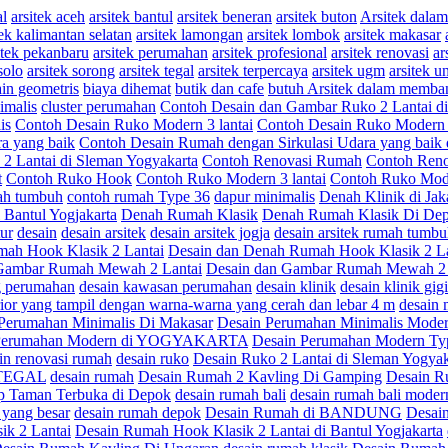
al
arsitek aceh
arsitek bantul
arsitek beneran
arsitek buton
Arsitek dal
tek kalimantan selatan
arsitek lamongan
arsitek lombok
arsitek makasar
itek pekanbaru
arsitek perumahan
arsitek profesional
arsitek renovasi
ar
solo
arsitek sorong
arsitek tegal
arsitek terpercaya
arsitek ugm
arsitek u
in geometris
biaya dihemat
butik dan cafe
butuh Arsitek dalam memba
imalis
cluster perumahan
Contoh Desain dan Gambar Ruko 2 Lantai di
is
Contoh Desain Ruko Modern 3 lantai
Contoh Desain Ruko Modern 
a yang baik
Contoh Desain Rumah dengan Sirkulasi Udara yang baik 
2 Lantai di Sleman Yogyakarta
Contoh Renovasi Rumah
Contoh Reno
t
Contoh Ruko Hook
Contoh Ruko Modern 3 lantai
Contoh Ruko Mode
ah tumbuh
contoh rumah Type 36
dapur minimalis
Denah Klinik di Jak
Bantul Yogjakarta
Denah Rumah Klasik
Denah Rumah Klasik Di Depo
ur
desain
desain arsitek
desain arsitek jogja
desain arsitek rumah tumb
ah Hook Klasik 2 Lantai
Desain dan Denah Rumah Hook Klasik 2 Lan
 Gambar Rumah Mewah 2 Lantai
Desain dan Gambar Rumah Mewah 2 L
g perumahan
desain kawasan perumahan
desain klinik
desain klinik gigi
rior yang tampil dengan warna-warna yang cerah dan lebar 4 m
desain 
Perumahan Minimalis Di Makasar
Desain Perumahan Minimalis Mode
 Perumahan Modern di YOGYAKARTA
Desain Perumahan Modern Ty
in renovasi rumah
desain ruko
Desain Ruko 2 Lantai di Sleman Yogyak
i TEGAL
desain rumah
Desain Rumah 2 Kavling Di Gamping
Desain R
p Taman Terbuka di Depok
desain rumah bali
desain rumah bali moder
 yang besar
desain rumah depok
Desain Rumah di BANDUNG
Desain
k 2 Lantai
Desain Rumah Hook Klasik 2 Lantai di Bantul Yogjakarta