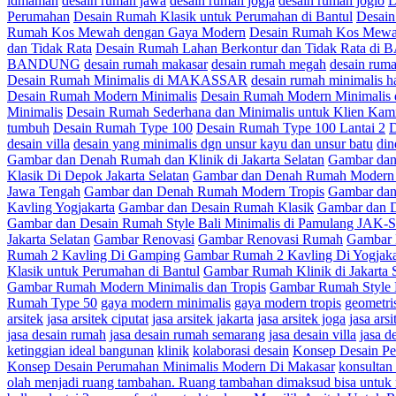
idmaman
desain rumah jawa
desain rumah jogja
desain rumah joglo
D
Perumahan
Desain Rumah Klasik untuk Perumahan di Bantul
Desai
Rumah Kos Mewah dengan Gaya Modern
Desain Rumah Kos Mewa
dan Tidak Rata
Desain Rumah Lahan Berkontur dan Tidak Rata 
BANDUNG
desain rumah makasar
desain rumah megah
desain rum
Desain Rumah Minimalis di MAKASSAR
desain rumah minimalis h
Desain Rumah Modern Minimalis
Desain Rumah Modern Minimal
Minimalis
Desain Rumah Sederhana dan Minimalis untuk Klien Ka
tumbuh
Desain Rumah Type 100
Desain Rumah Type 100 Lantai 2
D
desain villa
desain yang minimalis dgn unsur kayu dan unsur batu
din
Gambar dan Denah Rumah dan Klinik di Jakarta Selatan
Gambar dan
Klasik Di Depok Jakarta Selatan
Gambar dan Denah Rumah Modern 
Jawa Tengah
Gambar dan Denah Rumah Modern Tropis
Gambar dan
Kavling Yogjakarta
Gambar dan Desain Rumah Klasik
Gambar dan D
Gambar dan Desain Rumah Style Bali Minimalis di Pamulang JAK-
Jakarta Selatan
Gambar Renovasi
Gambar Renovasi Rumah
Gambar 
Rumah 2 Kavling Di Gamping
Gambar Rumah 2 Kavling Di Yogjaka
Klasik untuk Perumahan di Bantul
Gambar Rumah Klinik di Jakarta 
Gambar Rumah Modern Minimalis dan Tropis
Gambar Rumah Style 
Rumah Type 50
gaya modern minimalis
gaya modern tropis
geometri
arsitek
jasa arsitek ciputat
jasa arsitek jakarta
jasa arsitek joga
jasa arsi
jasa desain rumah
jasa desain rumah semarang
jasa desain villa
jasa d
ketinggian ideal bangunan
klinik
kolaborasi desain
Konsep Desain P
Konsep Desain Perumahan Minimalis Modern Di Makasar
konsultan 
olah menjadi ruang tambahan. Ruang tambahan dimaksud bisa untuk 