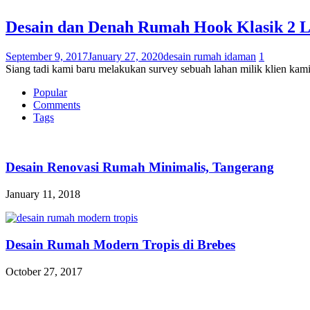
Desain dan Denah Rumah Hook Klasik 2 La
September 9, 2017
January 27, 2020
desain rumah idaman
1
Siang tadi kami baru melakukan survey sebuah lahan milik klien kami
Popular
Comments
Tags
Desain Renovasi Rumah Minimalis, Tangerang
January 11, 2018
Desain Rumah Modern Tropis di Brebes
October 27, 2017