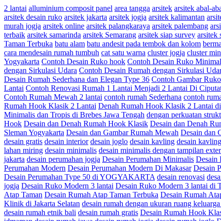
2 lantai
alluminium composit panel
area tangga
arsitek
arsitek abal-ab
arsitek desain ruko
arsitek jakarta
arsitek jogja
arsitek kalimantan
arsi
murah jogja
arsitek online
arsitek palangkaraya
arsitek palembang
ars
terbaik
arsitek samarinda
arsitek Semarang
arsitek siap survey
arsitek 
Taman Terbuka
batu alam
batu andesit pada tembok dan kolom
berma
cara mendesain rumah tumbuh
cat satu warna
cluster jogja
cluster min
Yogyakarta
Contoh Desain Ruko hook
Contoh Desain Ruko Minimal
dengan Sirkulasi Udara
Contoh Desain Rumah dengan Sirkulasi Udar
Desain Rumah Sederhana dan Elegan Type 36
Contoh Gambar Ruko 
Lantai
Contoh Renovasi Rumah 1 Lantai Menjadi 2 Lantai Di Ciputa
Contoh Rumah Mewah 2 lantai
contoh rumah Sederhana
contoh rum
Rumah Hook Klasik 2 Lantai
Denah Rumah Hook Klasik 2 Lantai di 
Minimalis dan Tropis di Brebes Jawa Tengah
dengan perkuatan strukt
Hook
Desain dan Denah Rumah Hook Klasik
Desain dan Denah Rum
Sleman Yogyakarta
Desain dan Gambar Rumah Mewah
Desain dan
desain gratis
desain interior
desain joglo
desain kavling
desain kavlin
lahan miring
desain minimalis
desain minimalis dengan tampilan exte
jakarta
desain perumahan jogja
Desain Perumahan Minimalis
Desain 
Perumahan Modern
Desain Perumahan Modern Di Makasar
Desain
Desain Perumahan Type 50 di YOGYAKARTA
desain renovasi
desa
jogja
Desain Ruko Modern 3 lantai
Desain Ruko Modern 3 lantai d
Atap Taman
Desain Rumah Atap Taman Terbuka
Desain Rumah Ata
Klinik di Jakarta Selatan
desain rumah dengan ukuran ruang keluarga
desain rumah etnik bali
desain rumah gratis
Desain Rumah Hook Klasi