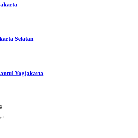
akarta
arta Selatan
antul Yogjakarta
g
ya