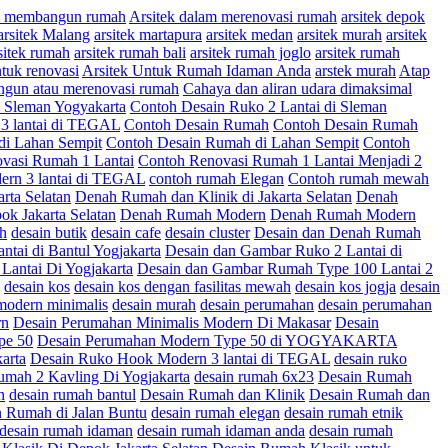
am membangun rumah
Arsitek dalam merenovasi rumah
arsitek depok
arsitek Malang
arsitek martapura
arsitek medan
arsitek murah
arsitek
sitek rumah
arsitek rumah bali
arsitek rumah joglo
arsitek rumah
ntuk renovasi
Arsitek Untuk Rumah Idaman Anda
arstek murah
Atap
ngun atau merenovasi rumah
Cahaya dan aliran udara dimaksimal
 Sleman Yogyakarta
Contoh Desain Ruko 2 Lantai di Sleman
3 lantai di TEGAL
Contoh Desain Rumah
Contoh Desain Rumah
di Lahan Sempit
Contoh Desain Rumah di Lahan Sempit
Contoh
vasi Rumah 1 Lantai
Contoh Renovasi Rumah 1 Lantai Menjadi 2
rn 3 lantai di TEGAL
contoh rumah Elegan
Contoh rumah mewah
arta Selatan
Denah Rumah dan Klinik di Jakarta Selatan
Denah
k Jakarta Selatan
Denah Rumah Modern
Denah Rumah Modern
uh
desain butik
desain cafe
desain cluster
Desain dan Denah Rumah
tai di Bantul Yogjakarta
Desain dan Gambar Ruko 2 Lantai di
antai Di Yogjakarta
Desain dan Gambar Rumah Type 100 Lantai 2
desain kos
desain kos dengan fasilitas mewah
desain kos jogja
desain
modern minimalis
desain murah
desain perumahan
desain perumahan
rn
Desain Perumahan Minimalis Modern Di Makasar
Desain
pe 50
Desain Perumahan Modern Type 50 di YOGYAKARTA
arta
Desain Ruko Hook Modern 3 lantai di TEGAL
desain ruko
umah 2 Kavling Di Yogjakarta
desain rumah 6x23
Desain Rumah
n
desain rumah bantul
Desain Rumah dan Klinik
Desain Rumah dan
 Rumah di Jalan Buntu
desain rumah elegan
desain rumah etnik
desain rumah idaman
desain rumah idaman anda
desain rumah