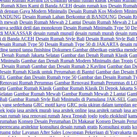
esain Rumah Kavling Di Ungaran
desain rumah klasik
Desain Rumah 
n Rumah Klien Kami di Banda ACEH
desain rumah kos
Desain Rumah
h dengan Gaya Modern Minimalis
Desain Rumah Kos Modern Minima
di BANDUNG
Desain Rumah Lahan Berkontur di BANDUNG
Desain R
ah mewah
Desain Rumah Mewah 2 Lantai
Desain Rumah Mewah 2 Lant
anya sedikit detil dan monokrom
Desain Rumah Minimalis Type 50
De
is di MAKASSAR
desain rumah mungil
desain rumah murah
desain rum
mi di Banda ACEH
Desain Rumah Style Bali
Desain Rumah Style Bali
esain Rumah Type 50
Desain Rumah Type 50 di JAKARTA
desain r
ding tampil tanpa finishing
Dokumen Gambar diberikan
estetika mend
 Denah Rumah Jakarta Selatan
Gambar dan Denah Rumah Klasik
Gam
Minimalis
Gambar dan Denah Rumah Modern Minimalis dan Tropis
G
 Desain Rumah
Gambar dan Desain Rumah 2 Kavling
Gambar dan De
esain Rumah Klasik untuk Perumahan di Bantul
Gambar dan Desain 
SEL
Gambar dan Desain Rumah type 50
Gambar dan Desain Rumah
Renovasi Rumah Perumnas
Gambar Renovasi Rumah Perumnas di
rta
Gambar Rumah Klasik
Gambar Rumah Klasik Di Depok Jakarta S
Selatan
Gambar Rumah Mewah
Gambar Rumah Mewah 2 Lantai
Gamb
Bali
Gambar Rumah Style Bali Minimalis di Pamulang JAK-SEL
Gamb
s yang sederhana
GRC motif kayu
GRC pola ukiran dalam tampilan ge
tek jogja
jasa arsitek murah
jasa arsitek online
jasa arsitek ramah
jasa ar
esan rumah
jasa renovasi rumah
Jawa Tengah
joglo
joglo eksklusif
kam
erumahan
Konsep Desain Perumahan Di Makasar
Konsep Desain Peru
perencana arsitektur
konsultasi desain rumah gratis
Konsultasi gratis
ko
ruang tidur
Layanan After Sales
Lowongan Pekerjaan di Yogyakarta
ma