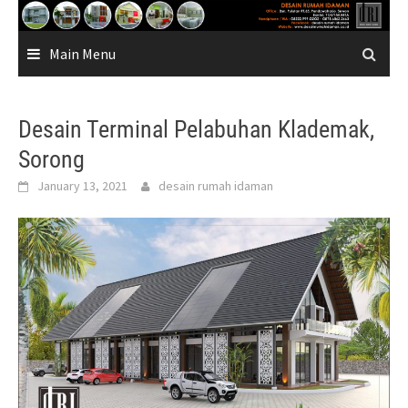
Skip
to
Main Menu
content
Desain Terminal Pelabuhan Klademak,
Sorong
January 13, 2021
desain rumah idaman