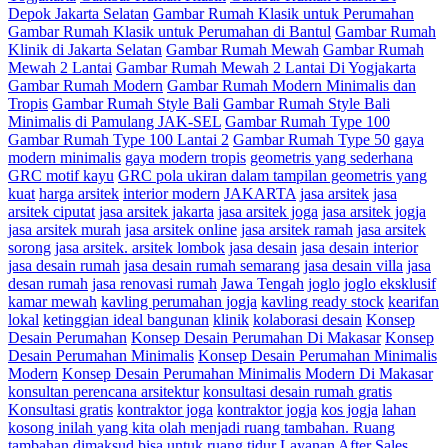
Depok Jakarta Selatan
Gambar Rumah Klasik untuk Perumahan
Gambar Rumah Klasik untuk Perumahan di Bantul
Gambar Rumah
Klinik di Jakarta Selatan
Gambar Rumah Mewah
Gambar Rumah
Mewah 2 Lantai
Gambar Rumah Mewah 2 Lantai Di Yogjakarta
Gambar Rumah Modern
Gambar Rumah Modern Minimalis dan
Tropis
Gambar Rumah Style Bali
Gambar Rumah Style Bali
Minimalis di Pamulang JAK-SEL
Gambar Rumah Type 100
Gambar Rumah Type 100 Lantai 2
Gambar Rumah Type 50
gaya
modern minimalis
gaya modern tropis
geometris yang sederhana
GRC motif kayu
GRC pola ukiran dalam tampilan geometris yang
kuat
harga arsitek
interior modern
JAKARTA
jasa arsitek
jasa
arsitek ciputat
jasa arsitek jakarta
jasa arsitek joga
jasa arsitek jogja
jasa arsitek murah
jasa arsitek online
jasa arsitek ramah
jasa arsitek
sorong
jasa arsitek. arsitek lombok
jasa desain
jasa desain interior
jasa desain rumah
jasa desain rumah semarang
jasa desain villa
jasa
desan rumah
jasa renovasi rumah
Jawa Tengah
joglo
joglo eksklusif
kamar mewah
kavling perumahan jogja
kavling ready stock
kearifan
lokal
ketinggian ideal bangunan
klinik
kolaborasi desain
Konsep
Desain Perumahan
Konsep Desain Perumahan Di Makasar
Konsep
Desain Perumahan Minimalis
Konsep Desain Perumahan Minimalis
Modern
Konsep Desain Perumahan Minimalis Modern Di Makasar
konsultan perencana arsitektur
konsultasi desain rumah gratis
Konsultasi gratis
kontraktor joga
kontraktor jogja
kos jogja
lahan
kosong inilah yang kita olah menjadi ruang tambahan. Ruang
tambahan dimaksud bisa untuk ruang tidur
Layanan After Sales