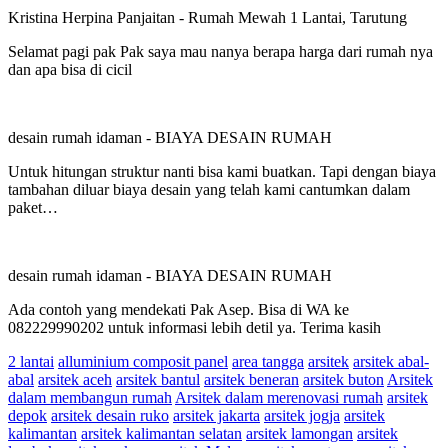
Kristina Herpina Panjaitan
-
Rumah Mewah 1 Lantai, Tarutung
Selamat pagi pak Pak saya mau nanya berapa harga dari rumah nya
dan apa bisa di cicil
desain rumah idaman
-
BIAYA DESAIN RUMAH
Untuk hitungan struktur nanti bisa kami buatkan. Tapi dengan biaya
tambahan diluar biaya desain yang telah kami cantumkan dalam
paket…
desain rumah idaman
-
BIAYA DESAIN RUMAH
Ada contoh yang mendekati Pak Asep. Bisa di WA ke
082229990202 untuk informasi lebih detil ya. Terima kasih
2 lantai
alluminium composit panel
area tangga
arsitek
arsitek abal-
abal
arsitek aceh
arsitek bantul
arsitek beneran
arsitek buton
Arsitek
dalam membangun rumah
Arsitek dalam merenovasi rumah
arsitek
depok
arsitek desain ruko
arsitek jakarta
arsitek jogja
arsitek
kalimantan
arsitek kalimantan selatan
arsitek lamongan
arsitek