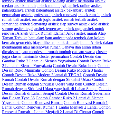
lombok
arsitek makasar
arsitek Malang
arsitek martapura
arsitek
medan
arsitek murah
arsitek murah jogja
arsitek online
arsitek
palangkaraya
arsitek palembang
arsitek pekanbaru
arsitek
perumahan
arsitek profesional
arsitek renovasi
arsitek rumah
arsitek
rumah bali
arsitek rumah joglo
arsitek rumah terbaik
arsitek
samarinda
arsitek Semarang
arsitek siap survey
arsitek solo
arsitek
sorong
arsitek tegal
arsitek terpercaya
arsitek ugm
arsitek untuk
renovasi
Arsitek Untuk Rumah Idaman Anda
arstek murah
Atap
Taman Terbuka
batu alam
batu andesit pada tembok dan kolom
bermain geometris
biaya dihemat
butik dan cafe
butuh Arsitek dalam
membangun atau merenovasi rumah
Cahaya dan aliran udara
dimaksimal
cara mendesain rumah tumbuh
cat satu warna
cluster
jogja
cluster minimalis
cluster perumahan
Contoh Desain dan
Gambar Ruko 2 Lantai di Sleman Yogyakarta
Contoh Desain Ruko
2 Lantai di Sleman Yogyakarta
Contoh Desain Ruko hook
Contoh
Desain Ruko Minimalis
Contoh Desain Ruko Modern 3 lantai
Contoh Desain Ruko Modern 3 lantai di TEGAL
Contoh Desain
Rumah
Contoh Desain Rumah dengan Sirkulasi Udara
Contoh
Desain Rumah dengan Sirkulasi Udara yang baik
Contoh Desain
Rumah dengan Sirkulasi Udara yang baik di Lahan Sempit
Contoh
Desain Rumah di Lahan Sempit
Contoh Desain Rumah Sederhana
dan Elegan Type 36
Contoh Gambar Ruko 2 Lantai di Sleman
Yogyakarta
Contoh Renovasi Rumah
Contoh Renovasi Rumah 1
Lantai
Contoh Renovasi Rumah 1 Lantai Menjadi 2 Lantai
Contoh
Renovasi Rumah 1 Lantai Menjadi 2 Lantai Di Ciputat
Contoh