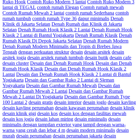
Ruko Hook
Contoh Ruko Modern 3 lantai
Contoh Ruko Modern 3
lantai di TEGAL
contoh rumah Elegan
Contoh rumah mewah
Contoh Rumah Mewah 2 lantai
contoh rumah Sederhana
contoh
rumah tumbuh
contoh rumah Type 36
dapur minimalis
Denah
Klinik di Jakarta Selatan
Denah Rumah dan Klinik di Jakarta
Selatan
Denah Rumah Hook Klasik 2 Lantai
Denah Rumah Hook
Klasik 2 Lantai di Bantul Yogjakarta
Denah Rumah Klasik
Denah
Rumah Klasik Di Depok Jakarta Selatan
Denah Rumah Modern
Denah Rumah Modern Minimalis dan Tropis di Brebes Jawa
Tengah
dengan perkuatan struktur
desain
desain arsitek
desain
arsitek jogja
desain arsitek rumah tumbuh
desain butik
desain cafe
desain cluster
Desain dan Denah Rumah Hook
Desain dan Denah
Rumah Hook Klasik
Desain dan Denah Rumah Hook Klasik 2
Lantai
Desain dan Denah Rumah Hook Klasik 2 Lantai di Bantul
Yogjakarta
Desain dan Gambar Ruko 2 Lantai di Sleman
Yogyakarta
Desain dan Gambar Rumah Mewah
Desain dan
Gambar Rumah Mewah 2 Lantai
Desain dan Gambar Rumah
Mewah 2 Lantai Di Yogjakarta
Desain dan Gambar Rumah Type
100 Lantai 2
desain gratis
desain interior
desain joglo
desain kavling
desain kavling perumahan
desain kawasan perumahan
desain klinik
desain klinik gigi
desain kos
desain kos dengan fasilitas mewah
desain kos jogja
desain lahan miring
desain minimalis
desain
minimalis dengan tampilan exterior yang tampil dengan warna-
warna yang cerah dan lebar 4 m
desain modern minimalis
desain
murah
desain perumahan
desain perumahan jakarta
desain