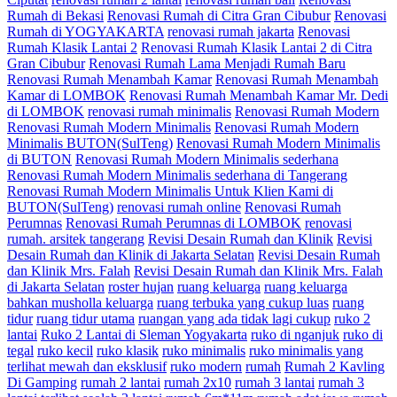
Rumah di Bekasi
Renovasi Rumah di Citra Gran Cibubur
Renovasi
Rumah di YOGYAKARTA
renovasi rumah jakarta
Renovasi
Rumah Klasik Lantai 2
Renovasi Rumah Klasik Lantai 2 di Citra
Gran Cibubur
Renovasi Rumah Lama Menjadi Rumah Baru
Renovasi Rumah Menambah Kamar
Renovasi Rumah Menambah
Kamar di LOMBOK
Renovasi Rumah Menambah Kamar Mr. Dedi
di LOMBOK
renovasi rumah minimalis
Renovasi Rumah Modern
Renovasi Rumah Modern Minimalis
Renovasi Rumah Modern
Minimalis BUTON(SulTeng)
Renovasi Rumah Modern Minimalis
di BUTON
Renovasi Rumah Modern Minimalis sederhana
Renovasi Rumah Modern Minimalis sederhana di Tangerang
Renovasi Rumah Modern Minimalis Untuk Klien Kami di
BUTON(SulTeng)
renovasi rumah online
Renovasi Rumah
Perumnas
Renovasi Rumah Perumnas di LOMBOK
renovasi
rumah. arsitek tangerang
Revisi Desain Rumah dan Klinik
Revisi
Desain Rumah dan Klinik di Jakarta Selatan
Revisi Desain Rumah
dan Klinik Mrs. Falah
Revisi Desain Rumah dan Klinik Mrs. Falah
di Jakarta Selatan
roster hujan
ruang keluarga
ruang keluarga
bahkan musholla keluarga
ruang terbuka yang cukup luas
ruang
tidur
ruang tidur utama
ruangan yang ada tidak lagi cukup
ruko 2
lantai
Ruko 2 Lantai di Sleman Yogyakarta
ruko di nganjuk
ruko di
tegal
ruko kecil
ruko klasik
ruko minimalis
ruko minimalis yang
terlihat mewah dan eksklusif
ruko modern
rumah
Rumah 2 Kavling
Di Gamping
rumah 2 lantai
rumah 2x10
rumah 3 lantai
rumah 3