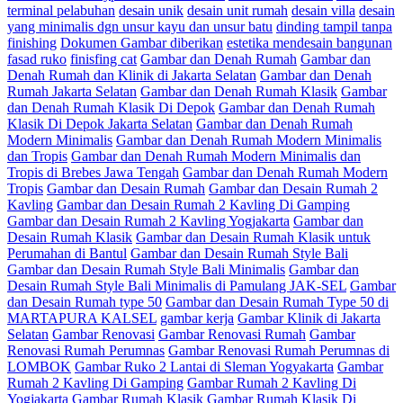
terminal pelabuhan
desain unik
desain unit rumah
desain villa
desain
yang minimalis dgn unsur kayu dan unsur batu
dinding tampil tanpa
finishing
Dokumen Gambar diberikan
estetika mendesain bangunan
fasad ruko
finisfing cat
Gambar dan Denah Rumah
Gambar dan
Denah Rumah dan Klinik di Jakarta Selatan
Gambar dan Denah
Rumah Jakarta Selatan
Gambar dan Denah Rumah Klasik
Gambar
dan Denah Rumah Klasik Di Depok
Gambar dan Denah Rumah
Klasik Di Depok Jakarta Selatan
Gambar dan Denah Rumah
Modern Minimalis
Gambar dan Denah Rumah Modern Minimalis
dan Tropis
Gambar dan Denah Rumah Modern Minimalis dan
Tropis di Brebes Jawa Tengah
Gambar dan Denah Rumah Modern
Tropis
Gambar dan Desain Rumah
Gambar dan Desain Rumah 2
Kavling
Gambar dan Desain Rumah 2 Kavling Di Gamping
Gambar dan Desain Rumah 2 Kavling Yogjakarta
Gambar dan
Desain Rumah Klasik
Gambar dan Desain Rumah Klasik untuk
Perumahan di Bantul
Gambar dan Desain Rumah Style Bali
Gambar dan Desain Rumah Style Bali Minimalis
Gambar dan
Desain Rumah Style Bali Minimalis di Pamulang JAK-SEL
Gambar
dan Desain Rumah type 50
Gambar dan Desain Rumah Type 50 di
MARTAPURA KALSEL
gambar kerja
Gambar Klinik di Jakarta
Selatan
Gambar Renovasi
Gambar Renovasi Rumah
Gambar
Renovasi Rumah Perumnas
Gambar Renovasi Rumah Perumnas di
LOMBOK
Gambar Ruko 2 Lantai di Sleman Yogyakarta
Gambar
Rumah 2 Kavling Di Gamping
Gambar Rumah 2 Kavling Di
Yogjakarta
Gambar Rumah Klasik
Gambar Rumah Klasik Di