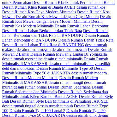
untuk Perumahan
Desain Rumah Klasik untuk Perumahan di Bantul
Desain Rumah Klien Kami di Banda ACEH
desain rumah kos
Desain Rumah Kos Gaya Modern Minimalis
Desain Rumah Kos
Mewah
Desain Rumah Kos Mewah dengan Gaya Modern
Desain
Rumah Kos Mewah dengan Gaya Modern Minimalis
Desain
Rumah Kos Modern Minimalis
Desain Rumah Lahan Berkontur
Desain Rumah Lahan Berkontur dan Tidak Rata
Desain Rumah
Lahan Berkontur dan Tidak Rata di BANDUNG
Desain Rumah
Lahan Berkontur di BANDUNG
Desain Rumah Lahan Tidak Rata
Desain Rumah Lahan Tidak Rata di BANDUNG
desain rumah
makasar
desain rumah megah
desain rumah mewah
Desain Rumah
Mewah 2 Lantai
Desain Rumah Mewah 2 Lantai Di Yogjakarta
desain rumah mezzanine
desain rumah minimalis
Desain Rumah
Minimalis di MAKASSAR
desain rumah minimalis hanya sedikit
detil dan monokrom
Desain Rumah Minimalis Type 50
Desain
Rumah Minimalis Type 50 di JAKARTA
desain rumah modern
Desain Rumah Modern Minimalis
Desain Rumah Modern
Minimalis di MAKASSAR
desain rumah mungil
desain rumah
murah
desain rumah online
Desain Rumah Sederhana
Desain
Rumah Sederhana dan Minimalis
Desain Rumah Sederhana dan
Minimalis untuk Klien Kami di Banda ACEH
Desain Rumah Style
Bali
Desain Rumah Style Bali Minimalis di Pamulang JAK-SEL
desain rumah tinggal
desain rumah tumbuh
Desain Rumah Type
100
Desain Rumah Type 100 Lantai 2
Desain Rumah Type 50
Desain Rumah Type 50 di JAKARTA
desain rumah unik
desain