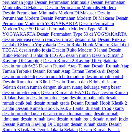
perumahan jogja
Desain Perumahan Minimalis
Desain Perumahan
Minimalis Di Makasar
Desain Perumahan Minimalis Modern
Desain Perumahan Minimalis Modern Di Makasar
Desain
Perumahan Modern
Desain Perumahan Modern Di Makasar
Desain
Perumahan Modern di YOGYAKARTA
Desain Perumahan
Modern Type 50
Desain Perumahan Modern Type 50 di
YOGYAKARTA
Desain Perumahan Type 50 di YOGYAKARTA
desain renovasi
desain renovasi rumah
desain ruko
Desain Ruko 2
Lantai di Sleman Yogyakarta
Desain Ruko Hook Modern 3 lantai di
TEGAL
desain ruko jogja
Desain Ruko Modern 3 lantai
Desain
Ruko Modern 3 lantai di TEGAL
desain rumah
Desain Rumah 2
Kavling Di Gamping
Desain Rumah 2 Kavling Di Yogjakarta
desain rumah 6x23
Desain Rumah Atap Taman
Desain Rumah Atap
Taman Terbuka
Desain Rumah Atap Taman Terbuka di Depok
desain rumah bali
desain rumah bali modern
desain rumah bantul
Desain Rumah dan Klinik
Desain Rumah dan Klinik di Jakarta
Selatan
desain rumah dengan ukuran ruang keluarga yang besar
desain rumah depok
Desain Rumah di BANDUNG
Desain Rumah
di Jalan Buntu
desain rumah elegan
desain rumah etnik
desain
rumah etnik bali
desain rumah gratis
Desain Rumah Hook Klasik 2
Lantai
Desain Rumah Hook Klasik 2 Lantai di Bantul Yogjakarta
desain rumah idaman
desain rumah idaman anda
desain rumah
idmaman
desain rumah jawa
desain rumah jogja
desain rumah joglo
Desain Rumah Kavling Di Ungaran
desain rumah klasik
Desain
Rumah Klasik Di Depok Jakarta Selatan
Desain Rumah Klasik