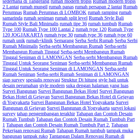
sederhana di Tangerang
rumah modern tropis
Rumah modern tropis
2 Lantai
rumah mungil
rumah panas
rumah persapan 2 lantai
Rumah
Perumnas
Rumah Perumnas di LOMBOK
rumah ramping
rumah
samarinda
rumah seniman
rumah split level
Rumah Style Bali
Rumah Style Bali Minimalis
rumah tipe 36
rumah tumbuh
Rumah
Type 100
Rumah Type 100 Lantai 2
rumah type 120
Rumah Type
120 JOGJAKARTA
rumah type 30
rumah type 36
rumah type 60
rumah unik
rumah+klinik
Semarang
Serba Serbi Rumah
Serba Serbi
Rumah Minimalis
Serba-serbi Membangun Rumah
Serba-serbi
Membangun Rumah Tinggal
Serba-serbi Membangun Rumah
Tinggal Seniman di LAMONGAN
Serba-serbi Membangun Rumah
Tinggal Untuk Seorang Seniman
Serba-serbi Membangun Rumah
Tinggal Untuk Seorang Seniman di LAMONGAN
Serba-serbi
Rumah Seniman
Serba-serbi Rumah Seniman di LAMONGAN
siap survey
spesialis renovasi
Struktur Di hitung
style bali untuk
desain perumahan
style modern
suka dengan halaman yang luas
Survei Bangunan
Survei Bangunan Bekas Hotel
Survei Bangunan
Bekas Hotel di Gejayan
Survei Bangunan Bekas Hotel di Gejayan
di Yogyakarta
Survei Bangunan Bekas Hotel Yogyakarta
Survei
Bangunan di Gejayan
Survei Bangunan di Yogyakarta
survei lokasi
survey
tahap pengembangan terakhir
Tahapan dan Contoh Desain
Rumah Tumbuh
Tahapan dan Contoh Desain Rumah Tumbuh Part
1
Tahapan dan Contoh Desain Rumah Tumbuh Part 2.
Tahapan
Pekerjaan renovasi Rumah
Tahapan Rumah tumbuh
tampak muka
bangunan
tampak ruko
Tantangan Dalam Renovasi Rumah di