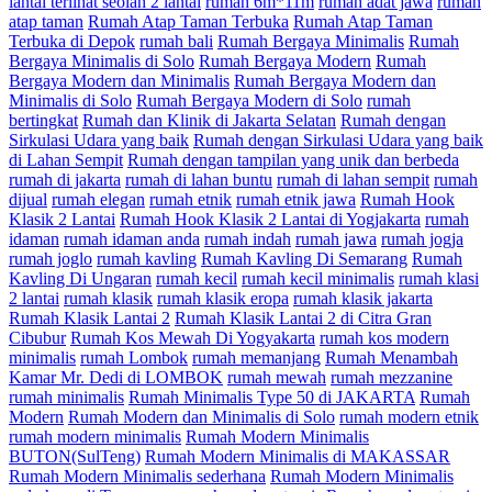
lantai terlihat seolah 2 lantai
rumah 6m*11m
rumah adat jawa
rumah
atap taman
Rumah Atap Taman Terbuka
Rumah Atap Taman
Terbuka di Depok
rumah bali
Rumah Bergaya Minimalis
Rumah
Bergaya Minimalis di Solo
Rumah Bergaya Modern
Rumah
Bergaya Modern dan Minimalis
Rumah Bergaya Modern dan
Minimalis di Solo
Rumah Bergaya Modern di Solo
rumah
bertingkat
Rumah dan Klinik di Jakarta Selatan
Rumah dengan
Sirkulasi Udara yang baik
Rumah dengan Sirkulasi Udara yang baik
di Lahan Sempit
Rumah dengan tampilan yang unik dan berbeda
rumah di jakarta
rumah di lahan buntu
rumah di lahan sempit
rumah
dijual
rumah elegan
rumah etnik
rumah etnik jawa
Rumah Hook
Klasik 2 Lantai
Rumah Hook Klasik 2 Lantai di Yogjakarta
rumah
idaman
rumah idaman anda
rumah indah
rumah jawa
rumah jogja
rumah joglo
rumah kavling
Rumah Kavling Di Semarang
Rumah
Kavling Di Ungaran
rumah kecil
rumah kecil minimalis
rumah klasi
2 lantai
rumah klasik
rumah klasik eropa
rumah klasik jakarta
Rumah Klasik Lantai 2
Rumah Klasik Lantai 2 di Citra Gran
Cibubur
Rumah Kos Mewah Di Yogyakarta
rumah kos modern
minimalis
rumah Lombok
rumah memanjang
Rumah Menambah
Kamar Mr. Dedi di LOMBOK
rumah mewah
rumah mezzanine
rumah minimalis
Rumah Minimalis Type 50 di JAKARTA
Rumah
Modern
Rumah Modern dan Minimalis di Solo
rumah modern etnik
rumah modern minimalis
Rumah Modern Minimalis
BUTON(SulTeng)
Rumah Modern Minimalis di MAKASSAR
Rumah Modern Minimalis sederhana
Rumah Modern Minimalis