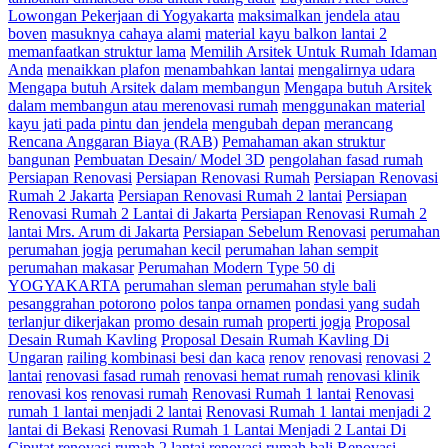
Lowongan Pekerjaan di Yogyakarta
maksimalkan jendela atau
boven
masuknya cahaya alami
material kayu balkon lantai 2
memanfaatkan struktur lama
Memilih Arsitek Untuk Rumah Idaman
Anda
menaikkan plafon
menambahkan lantai
mengalirnya udara
Mengapa butuh Arsitek dalam membangun
Mengapa butuh Arsitek
dalam membangun atau merenovasi rumah
menggunakan material
kayu jati pada pintu dan jendela
mengubah depan
merancang
Rencana Anggaran Biaya (RAB)
Pemahaman akan struktur
bangunan
Pembuatan Desain/ Model 3D
pengolahan fasad rumah
Persiapan Renovasi
Persiapan Renovasi Rumah
Persiapan Renovasi
Rumah 2 Jakarta
Persiapan Renovasi Rumah 2 lantai
Persiapan
Renovasi Rumah 2 Lantai di Jakarta
Persiapan Renovasi Rumah 2
lantai Mrs. Arum di Jakarta
Persiapan Sebelum Renovasi
perumahan
perumahan jogja
perumahan kecil
perumahan lahan sempit
perumahan makasar
Perumahan Modern Type 50 di
YOGYAKARTA
perumahan sleman
perumahan style bali
pesanggrahan potorono
polos tanpa ornamen
pondasi yang sudah
terlanjur dikerjakan
promo desain rumah
properti jogja
Proposal
Desain Rumah Kavling
Proposal Desain Rumah Kavling Di
Ungaran
railing kombinasi besi dan kaca
renov
renovasi
renovasi 2
lantai
renovasi fasad rumah
renovasi hemat rumah
renovasi klinik
renovasi kos
renovasi rumah
Renovasi Rumah 1 lantai
Renovasi
rumah 1 lantai menjadi 2 lantai
Renovasi Rumah 1 lantai menjadi 2
lantai di Bekasi
Renovasi Rumah 1 Lantai Menjadi 2 Lantai Di
Ciputat
renovasi rumah 2 lantai
renovasi rumah bali
Renovasi